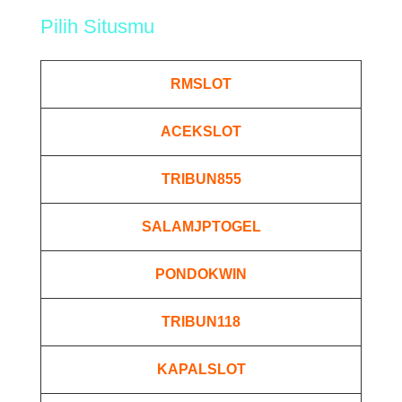
Pilih Situsmu
RMSLOT
ACEKSLOT
TRIBUN855
SALAMJPTOGEL
PONDOKWIN
TRIBUN118
KAPALSLOT