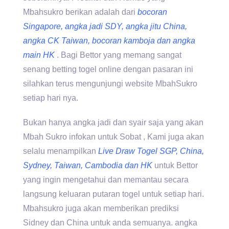
Mbahsukro berikan adalah dari
bocoran
Singapore, angka jadi SDY, angka jitu China,
angka CK Taiwan, bocoran kamboja dan angka
main HK
. Bagi Bettor yang memang sangat
senang betting togel online dengan pasaran ini
silahkan terus mengunjungi website MbahSukro
setiap hari nya.
Bukan hanya angka jadi dan syair saja yang akan
Mbah Sukro infokan untuk Sobat , Kami juga akan
selalu menampilkan
Live Draw Togel SGP, China,
Sydney, Taiwan, Cambodia dan HK
untuk Bettor
yang ingin mengetahui dan memantau secara
langsung keluaran putaran togel untuk setiap hari.
Mbahsukro juga akan memberikan prediksi
Sidney dan China untuk anda semuanya. angka