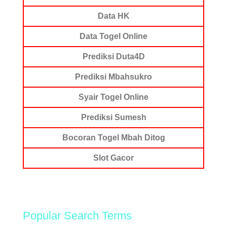
Data HK
Data Togel Online
Prediksi Duta4D
Prediksi Mbahsukro
Syair Togel Online
Prediksi Sumesh
Bocoran Togel Mbah Ditog
Slot Gacor
Popular Search Terms