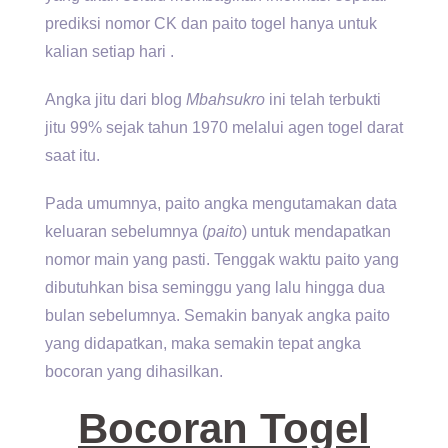
prediksi nomor CK dan paito togel hanya untuk
kalian setiap hari .
Angka jitu dari blog
Mbahsukro
ini telah terbukti
jitu 99% sejak tahun 1970 melalui agen togel darat
saat itu.
Pada umumnya, paito angka mengutamakan data
keluaran sebelumnya (
paito
) untuk mendapatkan
nomor main yang pasti. Tenggak waktu paito yang
dibutuhkan bisa seminggu yang lalu hingga dua
bulan sebelumnya. Semakin banyak angka paito
yang didapatkan, maka semakin tepat angka
bocoran yang dihasilkan.
Bocoran Togel