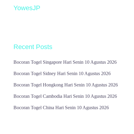
YowesJP
Recent Posts
Bocoran Togel Singapore Hari Senin 10 Agustus 2026
Bocoran Togel Sidney Hari Senin 10 Agustus 2026
Bocoran Togel Hongkong Hari Senin 10 Agustus 2026
Bocoran Togel Cambodia Hari Senin 10 Agustus 2026
Bocoran Togel China Hari Senin 10 Agustus 2026