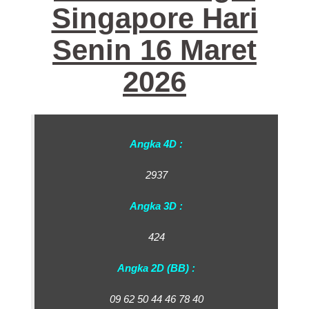
Singapore Hari
Senin 16 Maret
2026
Angka 4D :
2937
Angka 3D :
424
Angka 2D (BB) :
09 62 50 44 46 78 40