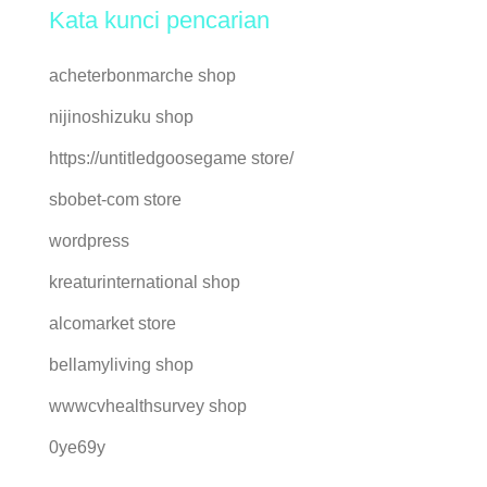
Kata kunci pencarian
acheterbonmarche shop
nijinoshizuku shop
https://untitledgoosegame store/
sbobet-com store
wordpress
kreaturinternational shop
alcomarket store
bellamyliving shop
wwwcvhealthsurvey shop
0ye69y