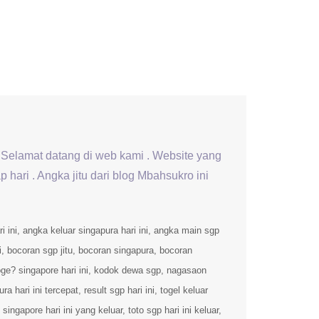
Selamat datang di web kami . Website yang
 hari . Angka jitu dari blog Mbahsukro ini
i ini
angka keluar singapura hari ini
angka main sgp
i
bocoran sgp jitu
bocoran singapura
bocoran
ge? singapore hari ini
kodok dewa sgp
nagasaon
ra hari ini tercepat
result sgp hari ini
togel keluar
 singapore hari ini yang keluar
toto sgp hari ini keluar