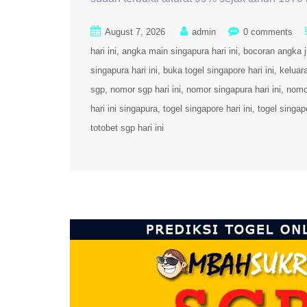
August 7, 2026
admin
0 comments
hari ini
angka main singapura hari ini
bocoran angka j
singapura hari ini
buka togel singapore hari ini
keluara
sgp
nomor sgp hari ini
nomor singapura hari ini
nomor
hari ini singapura
togel singapore hari ini
togel singapo
totobet sgp hari ini