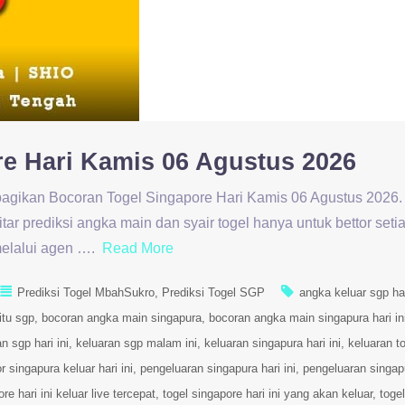
e Hari Kamis 06 Agustus 2026
gikan Bocoran Togel Singapore Hari Kamis 06 Agustus 2026. 
ar prediksi angka main dan syair togel hanya untuk bettor setiap
 melalui agen ….
Read More
Prediksi Togel MbahSukro
Prediksi Togel SGP
angka keluar sgp har
itu sgp
bocoran angka main singapura
bocoran angka main singapura hari in
n sgp hari ini
keluaran sgp malam ini
keluaran singapura hari ini
keluaran to
 singapura keluar hari ini
pengeluaran singapura hari ini
pengeluaran singapu
re hari ini keluar live tercepat
togel singapore hari ini yang akan keluar
togel