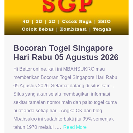
Bocoran Togel Singapore
Hari Rabu 05 Agustus 2026
Hi Bettor online, kali ini MBAHSUKRO mau
memberikan Bocoran Togel Singapore Hari Rabu
05 Agustus 2026. Selamat datang di situs kami .
Situs yang akan selalu membagikan informasi
sekitar ramalan nomor main dan paito togel cuma
buat anda setiap hari . Angka CK dari blog
Mbahsukro ini sudah terbukti jitu 99% semenjak
tahun 1970 melalui ….
Read More