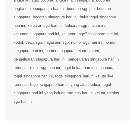
angka jitu sgp
bocoran angka main singapura
bocoran
angka main singapura hari ini
bocoran sgp jitu
bocoran
singapura
bocoran singapura hari ini
buka togel singapore
hari ini
keluaran sgp hari ini
keluaran sgp malam ini
keluaran singapura hari ini
keluaran toge? singapore hari ini
kodok dewa sgp
nagasaon sgp
nomor sgp hari ini
nomor
singapura hari ini
nomor singapura keluar hari ini
pengeluaran singapura hari ini
pengeluaran singapura hari ini
tercepat
result sgp hari ini
togel keluar hari ini singapura
togel singapore hari ini
togel singapore hari ini keluar live
tercepat
togel singapore hari ini yang akan keluar
togel
singapore hari ini yang keluar
toto sgp hari ini keluar
totobet
sgp hari ini