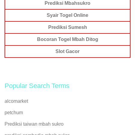
Prediksi Mbahsukro
Syair Togel Online
Prediksi Sumesh
Bocoran Togel Mbah Ditog
Slot Gacor
Popular Search Terms
alcomarket
petchum
Prediksi taiwan mbah sukro