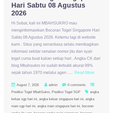
Hari Sabtu 08 Agustus
2026
Hi Sobat, kali ini MBAHSUKRO mau
menginformasikan Bocoran Togel Singapore Hari
Sabtu 08 Agustus 2026. Ketemu lagi di website
kami . Situs yang senantiasa selalu membagikan
informasi sekitar ramalan nomor jitu dan syair
togel cuma buat kalian setiap hari . Angka CK dari
blog Mbahsukro ini sudah terbukti akurat 99%
sejak tahun 1970 melalui agen ….
Read More
August 7, 2026
admin
0 comments
Prediksi Togel MbahSukro
Prediksi Togel SGP
angka
keluar sgp hari ini
angka keluar singapura hari ini
angka
main sgp hari ini
angka main singapura hari ini
bocoran