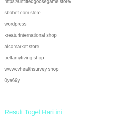
https://untitledgoosegame store/
sbobet-com store
wordpress
kreaturinternational shop
alcomarket store
bellamyliving shop
wwwcvhealthsurvey shop
0ye69y
Result Togel Hari ini