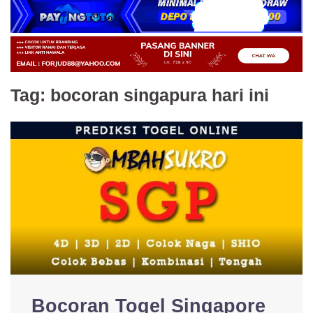
Tag:
bocoran singapura hari ini
Bocoran Togel Singapore