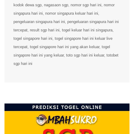
kodok dewa sgp
nagasaon sgp
nomor sgp hari ini
nomor
singapura hari ini
nomor singapura keluar hari ini
pengeluaran singapura hari ini
pengeluaran singapura hari ini
tercepat
result sgp hari ini
togel keluar hari ini singapura
togel singapore hari ini
togel singapore hari ini keluar live
tercepat
togel singapore hari ini yang akan keluar
togel
singapore hari ini yang keluar
toto sgp hari ini keluar
totobet
sgp hari ini