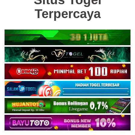
Terpercaya