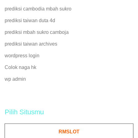
prediksi cambodia mbah sukro
prediksi taiwan duta 4d
prediksi mbah sukro camboja
prediksi taiwan archives
wordpress login
Colok naga hk
wp admin
Pilih Situsmu
RMSLOT