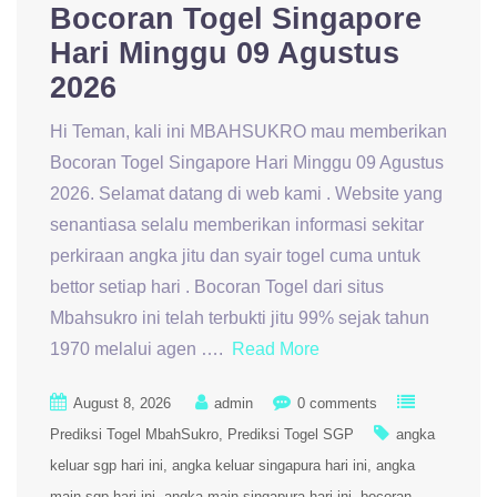
Bocoran Togel Singapore
Hari Minggu 09 Agustus
2026
Hi Teman, kali ini MBAHSUKRO mau memberikan
Bocoran Togel Singapore Hari Minggu 09 Agustus
2026. Selamat datang di web kami . Website yang
senantiasa selalu memberikan informasi sekitar
perkiraan angka jitu dan syair togel cuma untuk
bettor setiap hari . Bocoran Togel dari situs
Mbahsukro ini telah terbukti jitu 99% sejak tahun
1970 melalui agen ….
Read More
August 8, 2026
admin
0 comments
Prediksi Togel MbahSukro
Prediksi Togel SGP
angka
keluar sgp hari ini
angka keluar singapura hari ini
angka
main sgp hari ini
angka main singapura hari ini
bocoran