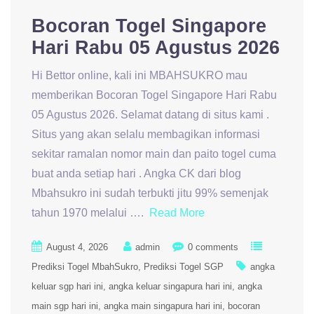
Bocoran Togel Singapore
Hari Rabu 05 Agustus 2026
Hi Bettor online, kali ini MBAHSUKRO mau
memberikan Bocoran Togel Singapore Hari Rabu
05 Agustus 2026. Selamat datang di situs kami .
Situs yang akan selalu membagikan informasi
sekitar ramalan nomor main dan paito togel cuma
buat anda setiap hari . Angka CK dari blog
Mbahsukro ini sudah terbukti jitu 99% semenjak
tahun 1970 melalui ….
Read More
August 4, 2026
admin
0 comments
Prediksi Togel MbahSukro
Prediksi Togel SGP
angka
keluar sgp hari ini
angka keluar singapura hari ini
angka
main sgp hari ini
angka main singapura hari ini
bocoran