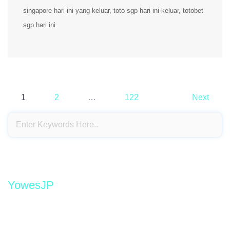
singapore hari ini yang keluar
toto sgp hari ini keluar
totobet
sgp hari ini
Posts
1
2
…
122
Next
pagination
YowesJP