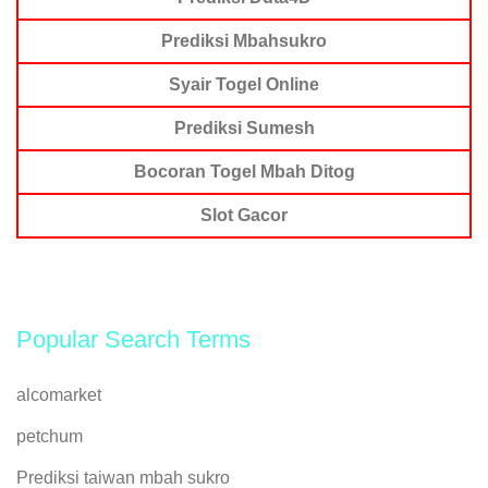
Prediksi Mbahsukro
Syair Togel Online
Prediksi Sumesh
Bocoran Togel Mbah Ditog
Slot Gacor
Popular Search Terms
alcomarket
petchum
Prediksi taiwan mbah sukro