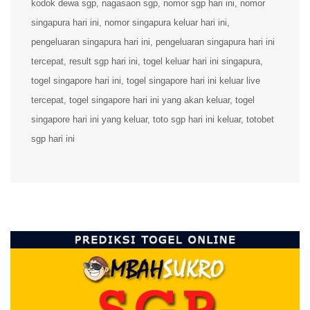
kodok dewa sgp
nagasaon sgp
nomor sgp hari ini
nomor
singapura hari ini
nomor singapura keluar hari ini
pengeluaran singapura hari ini
pengeluaran singapura hari ini
tercepat
result sgp hari ini
togel keluar hari ini singapura
togel singapore hari ini
togel singapore hari ini keluar live
tercepat
togel singapore hari ini yang akan keluar
togel
singapore hari ini yang keluar
toto sgp hari ini keluar
totobet
sgp hari ini