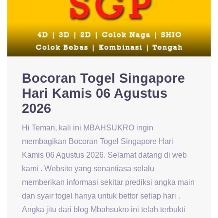
Bocoran Togel Singapore
Hari Kamis 06 Agustus
2026
Hi Teman, kali ini MBAHSUKRO ingin
membagikan Bocoran Togel Singapore Hari
Kamis 06 Agustus 2026. Selamat datang di web
kami . Website yang senantiasa selalu
memberikan informasi sekitar prediksi angka main
dan syair togel hanya untuk bettor setiap hari .
Angka jitu dari blog Mbahsukro ini telah terbukti