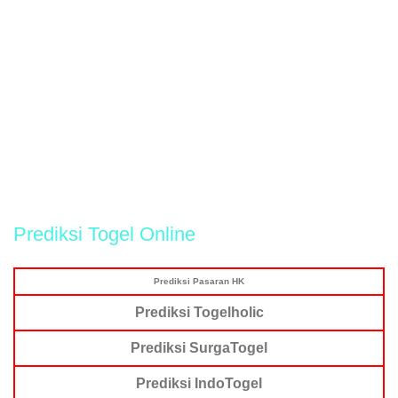
Prediksi Togel Online
Prediksi Pasaran HK
Prediksi Togelholic
Prediksi SurgaTogel
Prediksi IndoTogel