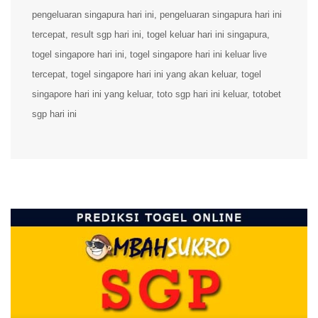
pengeluaran singapura hari ini
pengeluaran singapura hari ini
tercepat
result sgp hari ini
togel keluar hari ini singapura
togel singapore hari ini
togel singapore hari ini keluar live
tercepat
togel singapore hari ini yang akan keluar
togel
singapore hari ini yang keluar
toto sgp hari ini keluar
totobet
sgp hari ini