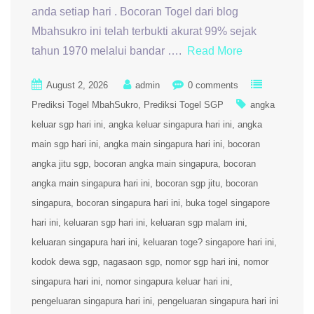
anda setiap hari . Bocoran Togel dari blog
Mbahsukro ini telah terbukti akurat 99% sejak
tahun 1970 melalui bandar ….
Read More
August 2, 2026
admin
0 comments
Prediksi Togel MbahSukro
Prediksi Togel SGP
angka
keluar sgp hari ini
angka keluar singapura hari ini
angka
main sgp hari ini
angka main singapura hari ini
bocoran
angka jitu sgp
bocoran angka main singapura
bocoran
angka main singapura hari ini
bocoran sgp jitu
bocoran
singapura
bocoran singapura hari ini
buka togel singapore
hari ini
keluaran sgp hari ini
keluaran sgp malam ini
keluaran singapura hari ini
keluaran toge? singapore hari ini
kodok dewa sgp
nagasaon sgp
nomor sgp hari ini
nomor
singapura hari ini
nomor singapura keluar hari ini
pengeluaran singapura hari ini
pengeluaran singapura hari ini