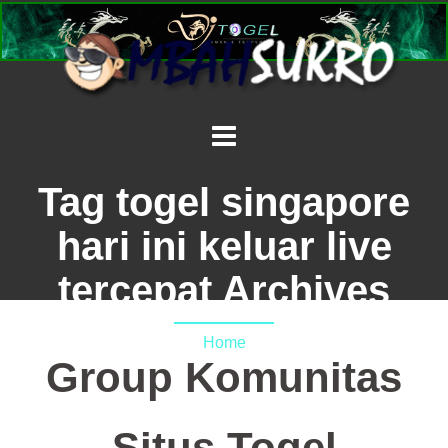
Tag togel singapore
hari ini keluar live
tercepat Archives
Home
Group Komunitas
Situs Togel