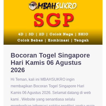
Bocoran Togel Singapore
Hari Kamis 06 Agustus
2026
Hi Teman, kali ini MBAHSUKRO ingin
membagikan Bocoran Togel Singapore Hari
Kamis 06 Agustus 2026. Selamat datang di web
kami . Website yang senantiasa selalu
memberikan informasi sekitar prediksi angka main