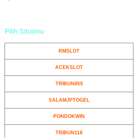
Pilih Situsmu
RMSLOT
ACEKSLOT
TRIBUN855
SALAMJPTOGEL
PONDOKWIN
TRIBUN118