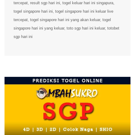
tercepat
result sgp hari ini
togel keluar hari ini singapura
togel singapore hari ini
togel singapore hari ini keluar live
tercepat
togel singapore hari ini yang akan keluar
togel
singapore hari ini yang keluar
toto sgp hari ini keluar
totobet
sgp hari ini