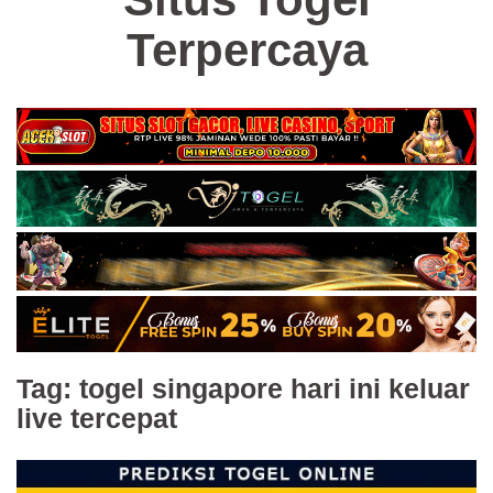
Terpercaya
Tag:
togel singapore hari ini keluar
live tercepat