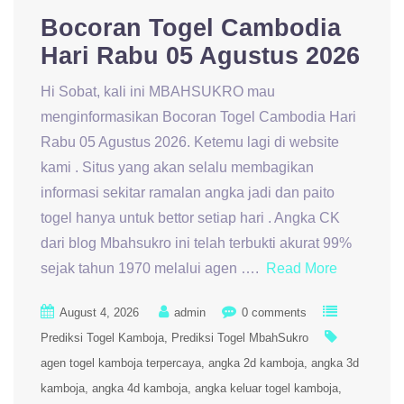
Bocoran Togel Cambodia
Hari Rabu 05 Agustus 2026
Hi Sobat, kali ini MBAHSUKRO mau
menginformasikan Bocoran Togel Cambodia Hari
Rabu 05 Agustus 2026. Ketemu lagi di website
kami . Situs yang akan selalu membagikan
informasi sekitar ramalan angka jadi dan paito
togel hanya untuk bettor setiap hari . Angka CK
dari blog Mbahsukro ini telah terbukti akurat 99%
sejak tahun 1970 melalui agen ….
Read More
August 4, 2026
admin
0 comments
Prediksi Togel Kamboja
Prediksi Togel MbahSukro
agen togel kamboja terpercaya
angka 2d kamboja
angka 3d
kamboja
angka 4d kamboja
angka keluar togel kamboja