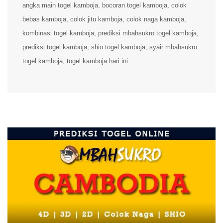
angka main togel kamboja
bocoran togel kamboja
colok
bebas kamboja
colok jitu kamboja
colok naga kamboja
kombinasi togel kamboja
prediksi mbahsukro togel kamboja
prediksi togel kamboja
shio togel kamboja
syair mbahsukro
togel kamboja
togel kamboja hari ini