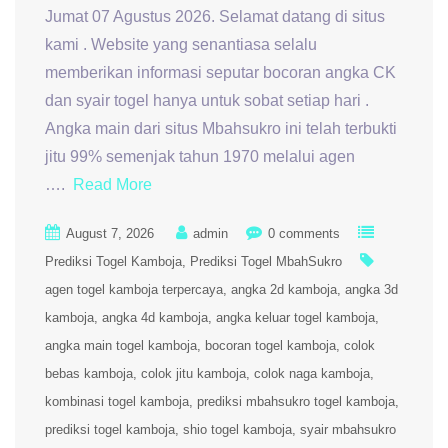
Jumat 07 Agustus 2026. Selamat datang di situs
kami . Website yang senantiasa selalu
memberikan informasi seputar bocoran angka CK
dan syair togel hanya untuk sobat setiap hari .
Angka main dari situs Mbahsukro ini telah terbukti
jitu 99% semenjak tahun 1970 melalui agen
….
Read More
August 7, 2026
admin
0 comments
Prediksi Togel Kamboja
Prediksi Togel MbahSukro
agen togel kamboja terpercaya
angka 2d kamboja
angka 3d
kamboja
angka 4d kamboja
angka keluar togel kamboja
angka main togel kamboja
bocoran togel kamboja
colok
bebas kamboja
colok jitu kamboja
colok naga kamboja
kombinasi togel kamboja
prediksi mbahsukro togel kamboja
prediksi togel kamboja
shio togel kamboja
syair mbahsukro