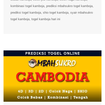
kombinasi togel kamboja
prediksi mbahsukro togel kamboja
prediksi togel kamboja
shio togel kamboja
syair mbahsukro
togel kamboja
togel kamboja hari ini