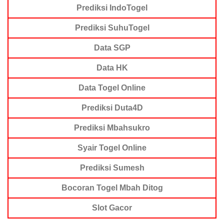
Prediksi IndoTogel
Prediksi SuhuTogel
Data SGP
Data HK
Data Togel Online
Prediksi Duta4D
Prediksi Mbahsukro
Syair Togel Online
Prediksi Sumesh
Bocoran Togel Mbah Ditog
Slot Gacor