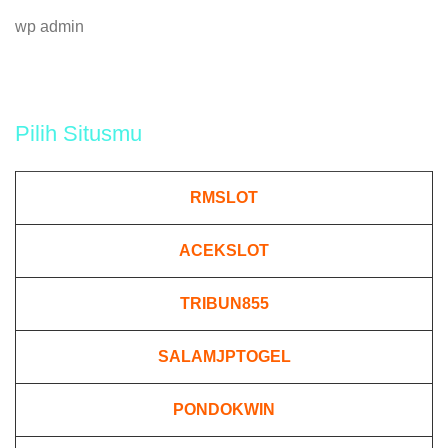
wp admin
Pilih Situsmu
RMSLOT
ACEKSLOT
TRIBUN855
SALAMJPTOGEL
PONDOKWIN