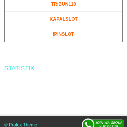
TRIBUN118
KAPALSLOT
IPINSLOT
STATISTIK
© Profex Theme