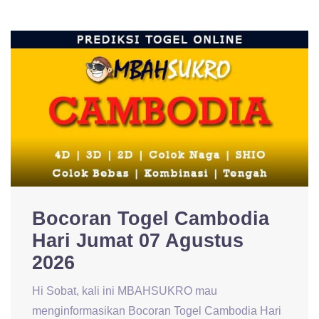
Bocoran Togel Cambodia
Hari Jumat 07 Agustus
2026
Hi Sobat, kali ini MBAHSUKRO mau
menginformasikan Bocoran Togel Cambodia Hari