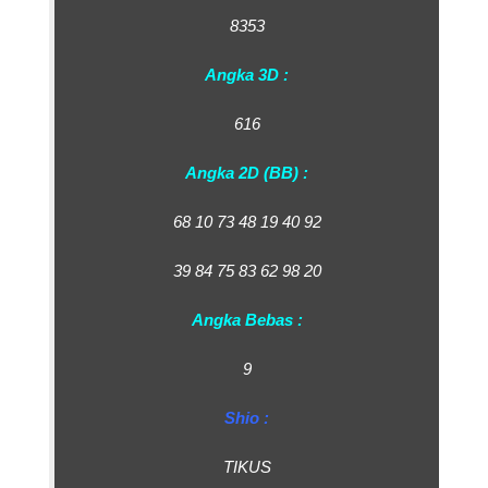
8353
Angka 3D :
616
Angka 2D (BB) :
68 10 73 48 19 40 92
39 84 75 83 62 98 20
Angka Bebas :
9
Shio :
TIKUS