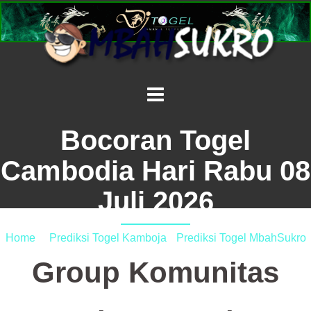
Bocoran Togel
Cambodia Hari Rabu 08
Juli 2026
Home
/
Prediksi Togel Kamboja
•
Prediksi Togel MbahSukro
/ Bocoran Togel Cambodia Hari Rabu 08 Juli 2026
Group Komunitas