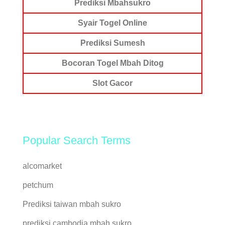
Prediksi Mbahsukro
Syair Togel Online
Prediksi Sumesh
Bocoran Togel Mbah Ditog
Slot Gacor
Popular Search Terms
alcomarket
petchum
Prediksi taiwan mbah sukro
prediksi cambodia mbah sukro