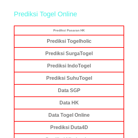
Prediksi Togel Online
Prediksi Pasaran HK
Prediksi Togelholic
Prediksi SurgaTogel
Prediksi IndoTogel
Prediksi SuhuTogel
Data SGP
Data HK
Data Togel Online
Prediksi Duta4D