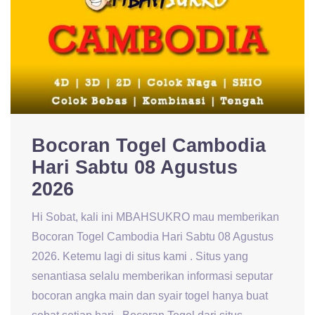
Bocoran Togel Cambodia
Hari Sabtu 08 Agustus
2026
Hi Sobat, kali ini MBAHSUKRO mau memberikan
Bocoran Togel Cambodia Hari Sabtu 08 Agustus
2026. Ketemu lagi di situs kami . Situs yang
senantiasa selalu memberikan informasi seputar
bocoran angka main dan syair togel hanya buat