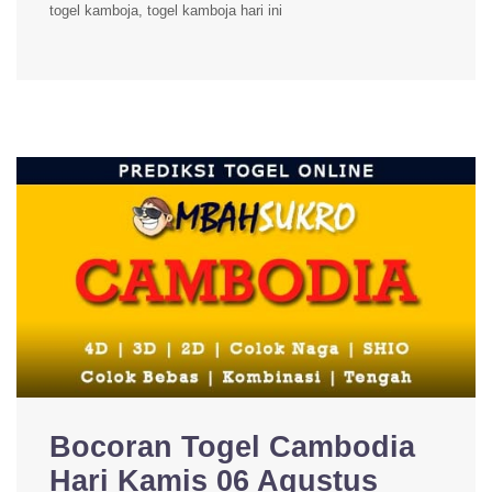
togel kamboja
togel kamboja hari ini
Bocoran Togel Cambodia
Hari Kamis 06 Agustus