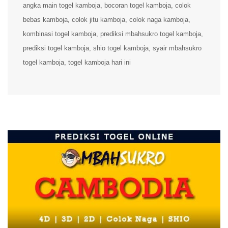
angka main togel kamboja
bocoran togel kamboja
colok
bebas kamboja
colok jitu kamboja
colok naga kamboja
kombinasi togel kamboja
prediksi mbahsukro togel kamboja
prediksi togel kamboja
shio togel kamboja
syair mbahsukro
togel kamboja
togel kamboja hari ini