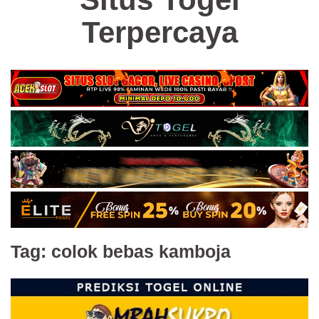
Terpercaya
Tag:
colok bebas kamboja