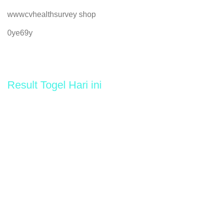
wwwcvhealthsurvey shop
0ye69y
Result Togel Hari ini