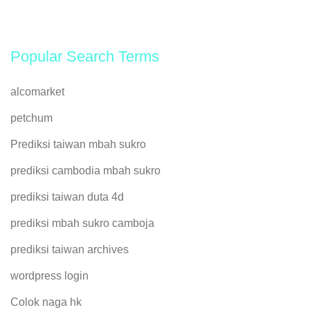
Popular Search Terms
alcomarket
petchum
Prediksi taiwan mbah sukro
prediksi cambodia mbah sukro
prediksi taiwan duta 4d
prediksi mbah sukro camboja
prediksi taiwan archives
wordpress login
Colok naga hk