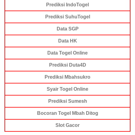
Prediksi IndoTogel
Prediksi SuhuTogel
Data SGP
Data HK
Data Togel Online
Prediksi Duta4D
Prediksi Mbahsukro
Syair Togel Online
Prediksi Sumesh
Bocoran Togel Mbah Ditog
Slot Gacor