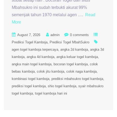
sobat setiap hari . Bocoran Togel dari situs
Mbahsukro ini sudah terbukti akurat 99%
semenjak tahun 1970 melalui agen ….
Read
More
August 7, 2026
admin
0 comments
Prediksi Togel Kamboja
Prediksi Togel MbahSukro
agen togel kamboja terpercaya
angka 2d kamboja
angka 3d
kamboja
angka 4d kamboja
angka keluar togel kamboja
angka main togel kamboja
bocoran togel kamboja
colok
bebas kamboja
colok jitu kamboja
colok naga kamboja
kombinasi togel kamboja
prediksi mbahsukro togel kamboja
prediksi togel kamboja
shio togel kamboja
syair mbahsukro
togel kamboja
togel kamboja hari ini