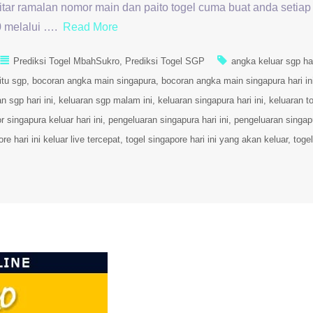
tar ramalan nomor main dan paito togel cuma buat anda setiap 
0 melalui ….
Read More
Prediksi Togel MbahSukro
Prediksi Togel SGP
angka keluar sgp har
itu sgp
bocoran angka main singapura
bocoran angka main singapura hari in
n sgp hari ini
keluaran sgp malam ini
keluaran singapura hari ini
keluaran to
 singapura keluar hari ini
pengeluaran singapura hari ini
pengeluaran singapu
re hari ini keluar live tercepat
togel singapore hari ini yang akan keluar
togel