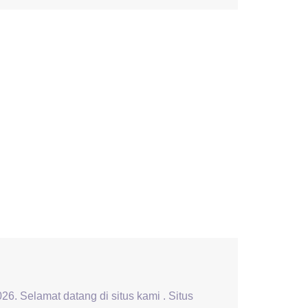
. Selamat datang di situs kami . Situs