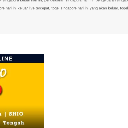
 singapura keluar hari ini
pengeluaran singapura hari ini
pengeluaran singapu
re hari ini keluar live tercepat
togel singapore hari ini yang akan keluar
togel