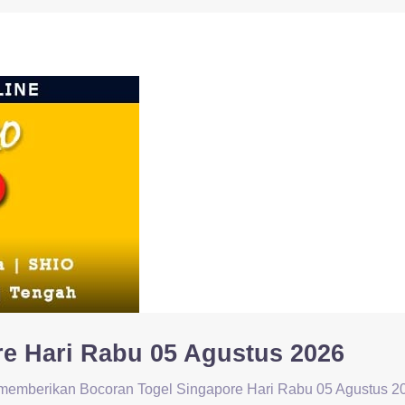
e Hari Rabu 05 Agustus 2026
emberikan Bocoran Togel Singapore Hari Rabu 05 Agustus 2026