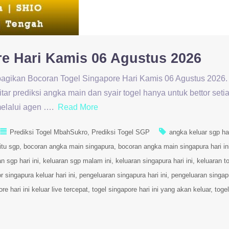
e Hari Kamis 06 Agustus 2026
gikan Bocoran Togel Singapore Hari Kamis 06 Agustus 2026. 
ar prediksi angka main dan syair togel hanya untuk bettor setiap
 melalui agen ….
Read More
Prediksi Togel MbahSukro
Prediksi Togel SGP
angka keluar sgp har
itu sgp
bocoran angka main singapura
bocoran angka main singapura hari in
n sgp hari ini
keluaran sgp malam ini
keluaran singapura hari ini
keluaran to
 singapura keluar hari ini
pengeluaran singapura hari ini
pengeluaran singapu
re hari ini keluar live tercepat
togel singapore hari ini yang akan keluar
togel