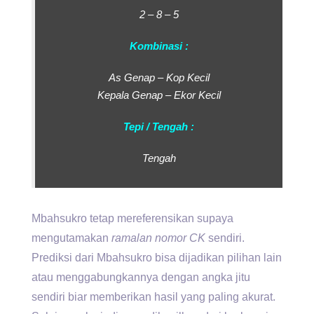
2 – 8 – 5
Kombinasi :
As Genap – Kop Kecil
Kepala Genap – Ekor Kecil
Tepi / Tengah :
Tengah
Mbahsukro tetap mereferensikan supaya
mengutamakan
ramalan nomor CK
sendiri.
Prediksi dari Mbahsukro bisa dijadikan pilihan lain
atau menggabungkannya dengan angka jitu
sendiri biar memberikan hasil yang paling akurat.