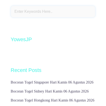
YowesJP
Recent Posts
Bocoran Togel Singapore Hari Kamis 06 Agustus 2026
Bocoran Togel Sidney Hari Kamis 06 Agustus 2026
Bocoran Togel Hongkong Hari Kamis 06 Agustus 2026