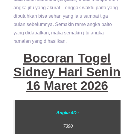
angka jitu yang akurat. Tenggak waktu paito yang
dibutuhkan bisa sehari yang lalu sampai tiga
bulan sebelumnya. Semakin rame angka paito
yang didapatkan, maka semakin jitu angka
ramalan yang dihasilkan.
Bocoran Togel
Sidney Hari Senin
16 Maret 2026
Angka 4D :
7390