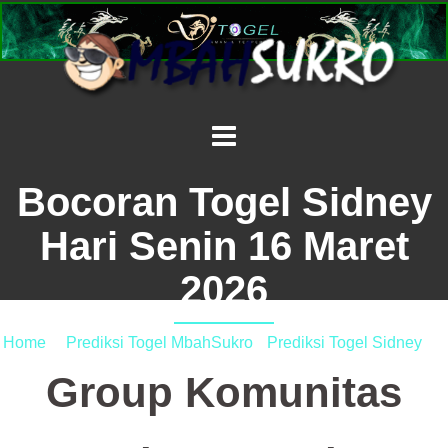
Bocoran Togel Sidney
Hari Senin 16 Maret
2026
Home
/
Prediksi Togel MbahSukro
•
Prediksi Togel Sidney
/
Bocoran Togel Sidney Hari Senin 16 Maret 2026
Group Komunitas