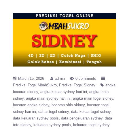
March 15, 2026
admin
0 comments
Prediksi Togel MbahSukro
Prediksi Togel Sidney
angka
bocoran sidney
angka keluar sydney hari ini
angka main
sidney
angka main sydney hari ini
angka main togel sidney
bocoran angka sidney
bocoran shio sidney
bocoran togel
sidney hari ini
daftar togel sidney
data keluar togel sidney
data keluaran sydney pools
data pengeluaran sydney
data
toto sidney
keluaran sydney pools
keluaran togel sydney