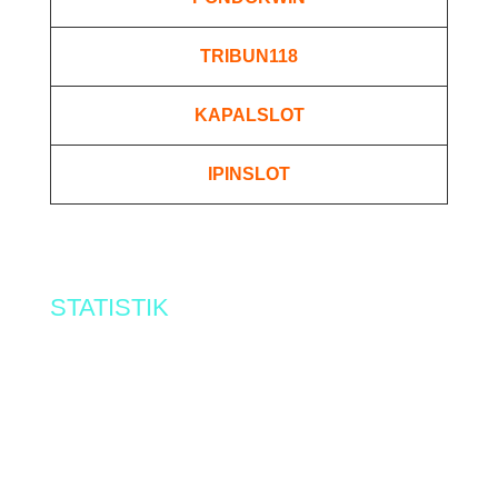
TRIBUN118
KAPALSLOT
IPINSLOT
STATISTIK