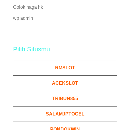
Colok naga hk
wp admin
Pilih Situsmu
RMSLOT
ACEKSLOT
TRIBUN855
SALAMJPTOGEL
PONDOKWIN