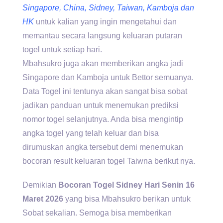
Singapore, China, Sidney, Taiwan, Kamboja dan
HK
untuk kalian yang ingin mengetahui dan
memantau secara langsung keluaran putaran
togel untuk setiap hari.
Mbahsukro juga akan memberikan angka jadi
Singapore dan Kamboja untuk Bettor semuanya.
Data Togel ini tentunya akan sangat bisa sobat
jadikan panduan untuk menemukan prediksi
nomor togel selanjutnya. Anda bisa mengintip
angka togel yang telah keluar dan bisa
dirumuskan angka tersebut demi menemukan
bocoran result keluaran togel Taiwna berikut nya.
Demikian
Bocoran Togel Sidney Hari Senin 16
Maret 2026
yang bisa Mbahsukro berikan untuk
Sobat sekalian. Semoga bisa memberikan