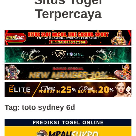
Terpercaya
Tag:
toto sydney 6d