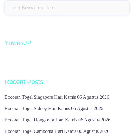
pagination
YowesJP
Recent Posts
Bocoran Togel Singapore Hari Kamis 06 Agustus 2026
Bocoran Togel Sidney Hari Kamis 06 Agustus 2026
Bocoran Togel Hongkong Hari Kamis 06 Agustus 2026
Bocoran Togel Cambodia Hari Kamis 06 Agustus 2026