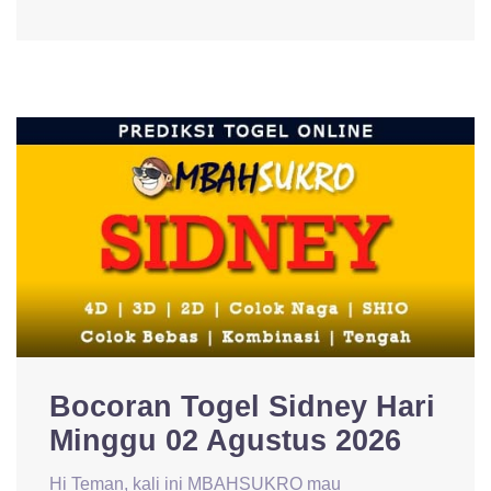
Bocoran Togel Sidney Hari
Minggu 02 Agustus 2026
Hi Teman, kali ini MBAHSUKRO mau