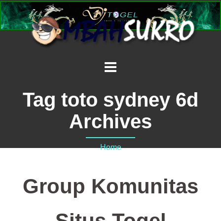
Tag toto sydney 6d
Archives
Home
Group Komunitas
Situs Togel