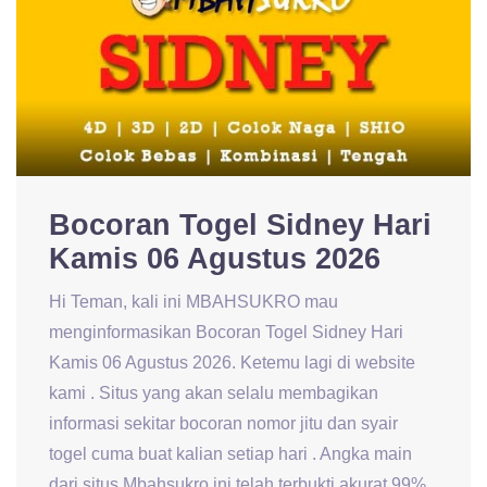
Bocoran Togel Sidney Hari
Kamis 06 Agustus 2026
Hi Teman, kali ini MBAHSUKRO mau
menginformasikan Bocoran Togel Sidney Hari
Kamis 06 Agustus 2026. Ketemu lagi di website
kami . Situs yang akan selalu membagikan
informasi sekitar bocoran nomor jitu dan syair
togel cuma buat kalian setiap hari . Angka main
dari situs Mbahsukro ini telah terbukti akurat 99%