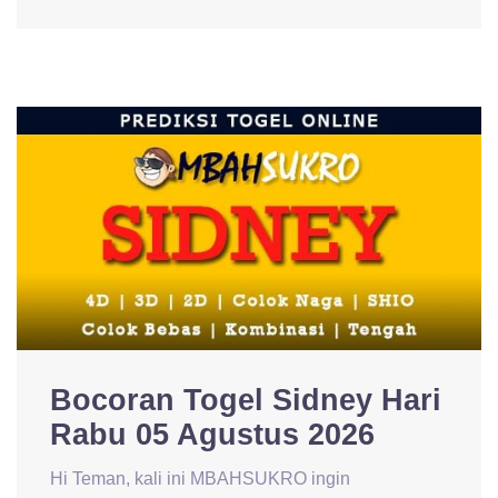
Bocoran Togel Sidney Hari
Rabu 05 Agustus 2026
Hi Teman, kali ini MBAHSUKRO ingin