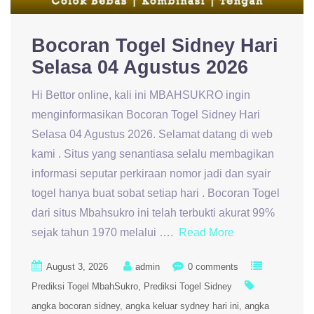
Bocoran Togel Sidney Hari
Selasa 04 Agustus 2026
Hi Bettor online, kali ini MBAHSUKRO ingin
menginformasikan Bocoran Togel Sidney Hari
Selasa 04 Agustus 2026. Selamat datang di web
kami . Situs yang senantiasa selalu membagikan
informasi seputar perkiraan nomor jadi dan syair
togel hanya buat sobat setiap hari . Bocoran Togel
dari situs Mbahsukro ini telah terbukti akurat 99%
sejak tahun 1970 melalui ….
Read More
August 3, 2026
admin
0 comments
Prediksi Togel MbahSukro
Prediksi Togel Sidney
angka bocoran sidney
angka keluar sydney hari ini
angka