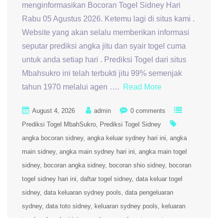
menginformasikan Bocoran Togel Sidney Hari
Rabu 05 Agustus 2026. Ketemu lagi di situs kami .
Website yang akan selalu memberikan informasi
seputar prediksi angka jitu dan syair togel cuma
untuk anda setiap hari . Prediksi Togel dari situs
Mbahsukro ini telah terbukti jitu 99% semenjak
tahun 1970 melalui agen ….
Read More
August 4, 2026
admin
0 comments
Prediksi Togel MbahSukro
Prediksi Togel Sidney
angka bocoran sidney
angka keluar sydney hari ini
angka
main sidney
angka main sydney hari ini
angka main togel
sidney
bocoran angka sidney
bocoran shio sidney
bocoran
togel sidney hari ini
daftar togel sidney
data keluar togel
sidney
data keluaran sydney pools
data pengeluaran
sydney
data toto sidney
keluaran sydney pools
keluaran