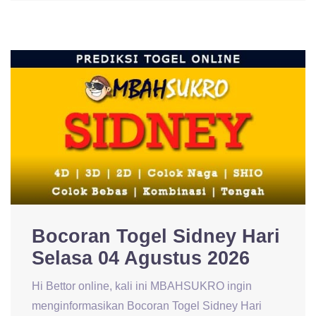
Bocoran Togel Sidney Hari
Selasa 04 Agustus 2026
Hi Bettor online, kali ini MBAHSUKRO ingin
menginformasikan Bocoran Togel Sidney Hari