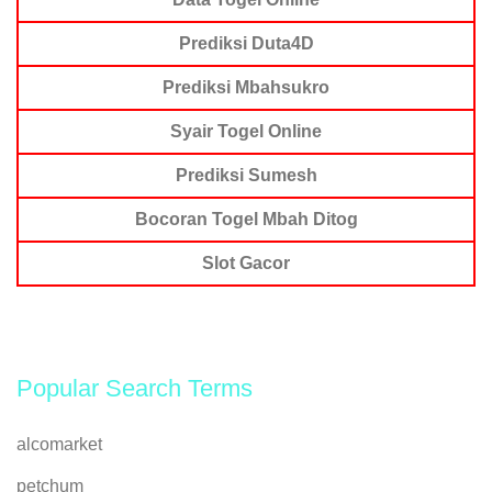
Prediksi Duta4D
Prediksi Mbahsukro
Syair Togel Online
Prediksi Sumesh
Bocoran Togel Mbah Ditog
Slot Gacor
Popular Search Terms
alcomarket
petchum