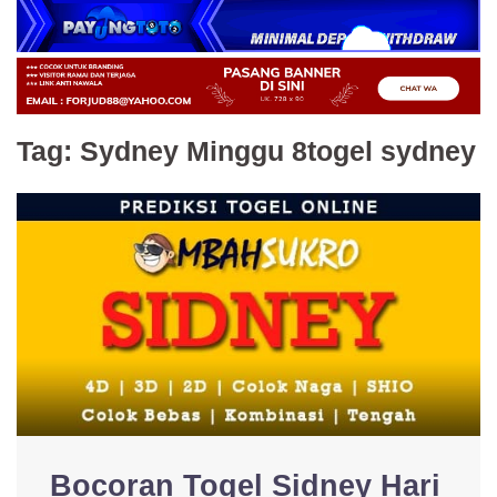
Tag:
Sydney Minggu 8togel sydney
Bocoran Togel Sidney Hari