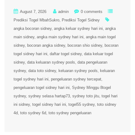
August 7, 2026
admin
0 comments
Prediksi Togel MbahSukro
Prediksi Togel Sidney
angka bocoran sidney
angka keluar sydney hari ini
angka
main sidney
angka main sydney hari ini
angka main togel
sidney
bocoran angka sidney
bocoran shio sidney
bocoran
togel sidney hari ini
daftar togel sidney
data keluar togel
sidney
data keluaran sydney pools
data pengeluaran
sydney
data toto sidney
keluaran sydney pools
keluaran
togel sydney hari ini
pengeluaran sydney tercepat
pengeluaran togel sidney hari ini
Sydney Minggu 8togel
sydney
sydney selasa hartap73
sydney toto jitu
togel hari
ini sidney
togel sidney hari ini
togel55 sydney
toto sidney
4d
toto sydney 6d
toto sydney pengeluaran