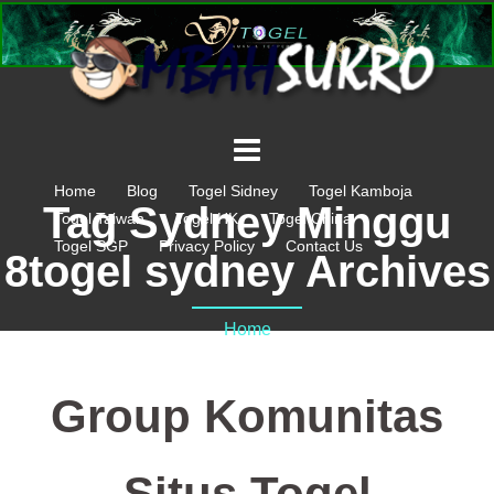
Home
Blog
Togel Sidney
Togel Kamboja
Tag Sydney Minggu
Togel Taiwan
Togel HK
Togel China
Togel SGP
Privacy Policy
Contact Us
8togel sydney Archives
Home
Group Komunitas
Situs Togel