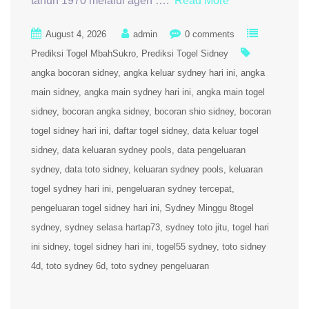
tahun 1970 melalui agen ….
Read More
August 4, 2026
admin
0 comments
Prediksi Togel MbahSukro
Prediksi Togel Sidney
angka bocoran sidney
angka keluar sydney hari ini
angka
main sidney
angka main sydney hari ini
angka main togel
sidney
bocoran angka sidney
bocoran shio sidney
bocoran
togel sidney hari ini
daftar togel sidney
data keluar togel
sidney
data keluaran sydney pools
data pengeluaran
sydney
data toto sidney
keluaran sydney pools
keluaran
togel sydney hari ini
pengeluaran sydney tercepat
pengeluaran togel sidney hari ini
Sydney Minggu 8togel
sydney
sydney selasa hartap73
sydney toto jitu
togel hari
ini sidney
togel sidney hari ini
togel55 sydney
toto sidney
4d
toto sydney 6d
toto sydney pengeluaran