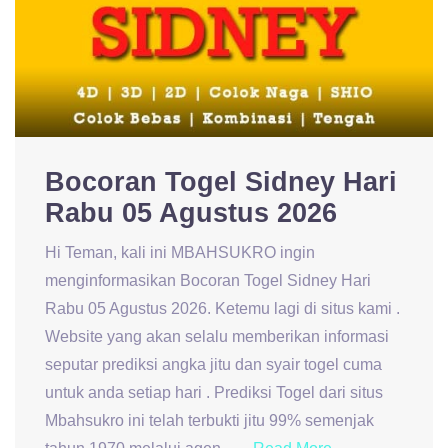
Bocoran Togel Sidney Hari
Rabu 05 Agustus 2026
Hi Teman, kali ini MBAHSUKRO ingin
menginformasikan Bocoran Togel Sidney Hari
Rabu 05 Agustus 2026. Ketemu lagi di situs kami .
Website yang akan selalu memberikan informasi
seputar prediksi angka jitu dan syair togel cuma
untuk anda setiap hari . Prediksi Togel dari situs
Mbahsukro ini telah terbukti jitu 99% semenjak