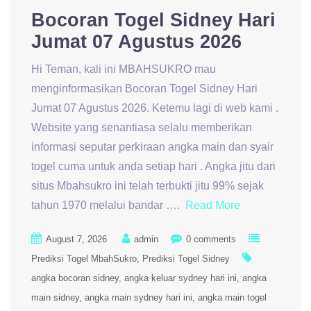
Bocoran Togel Sidney Hari
Jumat 07 Agustus 2026
Hi Teman, kali ini MBAHSUKRO mau
menginformasikan Bocoran Togel Sidney Hari
Jumat 07 Agustus 2026. Ketemu lagi di web kami .
Website yang senantiasa selalu memberikan
informasi seputar perkiraan angka main dan syair
togel cuma untuk anda setiap hari . Angka jitu dari
situs Mbahsukro ini telah terbukti jitu 99% sejak
tahun 1970 melalui bandar ….
Read More
August 7, 2026
admin
0 comments
Prediksi Togel MbahSukro
Prediksi Togel Sidney
angka bocoran sidney
angka keluar sydney hari ini
angka
main sidney
angka main sydney hari ini
angka main togel