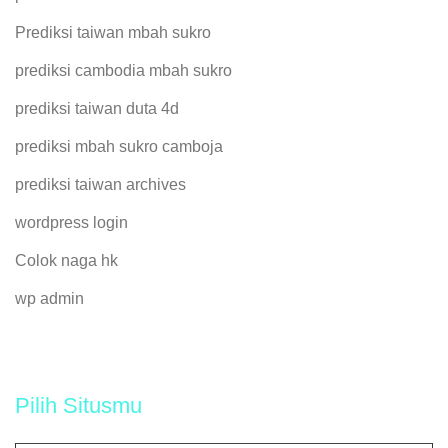
Prediksi taiwan mbah sukro
prediksi cambodia mbah sukro
prediksi taiwan duta 4d
prediksi mbah sukro camboja
prediksi taiwan archives
wordpress login
Colok naga hk
wp admin
Pilih Situsmu