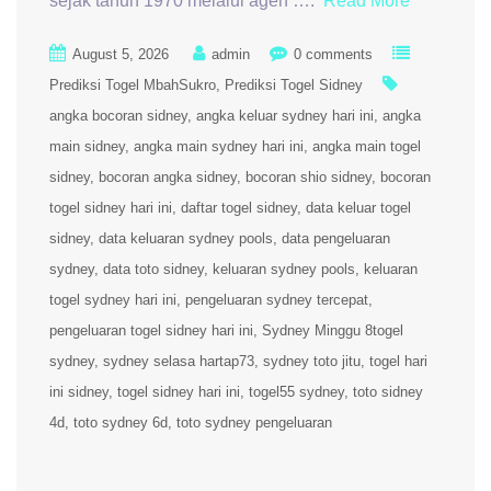
sejak tahun 1970 melalui agen ….
Read More
August 5, 2026
admin
0 comments
Prediksi Togel MbahSukro
Prediksi Togel Sidney
angka bocoran sidney
angka keluar sydney hari ini
angka
main sidney
angka main sydney hari ini
angka main togel
sidney
bocoran angka sidney
bocoran shio sidney
bocoran
togel sidney hari ini
daftar togel sidney
data keluar togel
sidney
data keluaran sydney pools
data pengeluaran
sydney
data toto sidney
keluaran sydney pools
keluaran
togel sydney hari ini
pengeluaran sydney tercepat
pengeluaran togel sidney hari ini
Sydney Minggu 8togel
sydney
sydney selasa hartap73
sydney toto jitu
togel hari
ini sidney
togel sidney hari ini
togel55 sydney
toto sidney
4d
toto sydney 6d
toto sydney pengeluaran