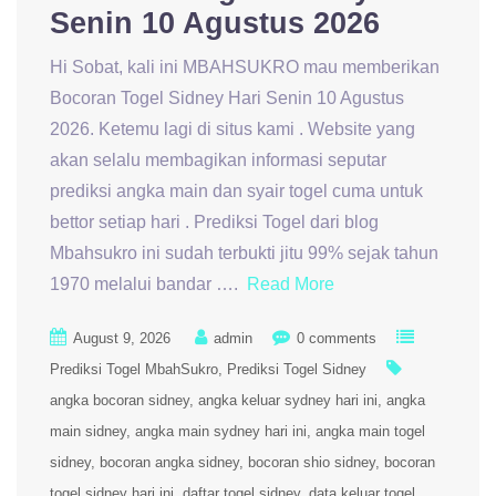
Senin 10 Agustus 2026
Hi Sobat, kali ini MBAHSUKRO mau memberikan
Bocoran Togel Sidney Hari Senin 10 Agustus
2026. Ketemu lagi di situs kami . Website yang
akan selalu membagikan informasi seputar
prediksi angka main dan syair togel cuma untuk
bettor setiap hari . Prediksi Togel dari blog
Mbahsukro ini sudah terbukti jitu 99% sejak tahun
1970 melalui bandar ….
Read More
August 9, 2026
admin
0 comments
Prediksi Togel MbahSukro
Prediksi Togel Sidney
angka bocoran sidney
angka keluar sydney hari ini
angka
main sidney
angka main sydney hari ini
angka main togel
sidney
bocoran angka sidney
bocoran shio sidney
bocoran
togel sidney hari ini
daftar togel sidney
data keluar togel