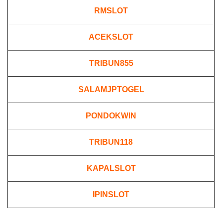
RMSLOT
ACEKSLOT
TRIBUN855
SALAMJPTOGEL
PONDOKWIN
TRIBUN118
KAPALSLOT
IPINSLOT