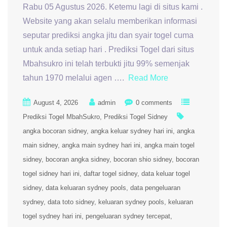
Rabu 05 Agustus 2026. Ketemu lagi di situs kami .
Website yang akan selalu memberikan informasi
seputar prediksi angka jitu dan syair togel cuma
untuk anda setiap hari . Prediksi Togel dari situs
Mbahsukro ini telah terbukti jitu 99% semenjak
tahun 1970 melalui agen ….
Read More
August 4, 2026
admin
0 comments
Prediksi Togel MbahSukro
Prediksi Togel Sidney
angka bocoran sidney
angka keluar sydney hari ini
angka
main sidney
angka main sydney hari ini
angka main togel
sidney
bocoran angka sidney
bocoran shio sidney
bocoran
togel sidney hari ini
daftar togel sidney
data keluar togel
sidney
data keluaran sydney pools
data pengeluaran
sydney
data toto sidney
keluaran sydney pools
keluaran
togel sydney hari ini
pengeluaran sydney tercepat