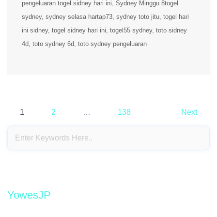
pengeluaran togel sidney hari ini
Sydney Minggu 8togel
sydney
sydney selasa hartap73
sydney toto jitu
togel hari
ini sidney
togel sidney hari ini
togel55 sydney
toto sidney
4d
toto sydney 6d
toto sydney pengeluaran
Posts
1
2
…
138
Next
pagination
YowesJP