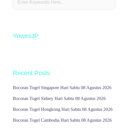
YowesJP
Recent Posts
Bocoran Togel Singapore Hari Sabtu 08 Agustus 2026
Bocoran Togel Sidney Hari Sabtu 08 Agustus 2026
Bocoran Togel Hongkong Hari Sabtu 08 Agustus 2026
Bocoran Togel Cambodia Hari Sabtu 08 Agustus 2026