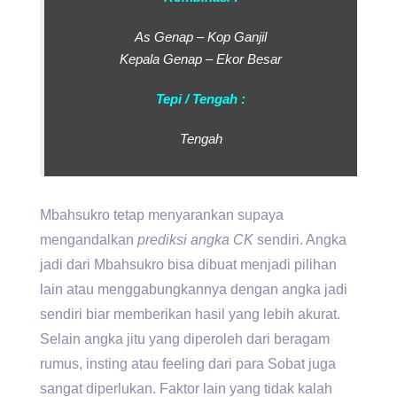
As Genap – Kop Ganjil
Kepala Genap – Ekor Besar
Tepi / Tengah :
Tengah
Mbahsukro tetap menyarankan supaya
mengandalkan
prediksi angka CK
sendiri. Angka
jadi dari Mbahsukro bisa dibuat menjadi pilihan
lain atau menggabungkannya dengan angka jadi
sendiri biar memberikan hasil yang lebih akurat.
Selain angka jitu yang diperoleh dari beragam
rumus, insting atau feeling dari para Sobat juga
sangat diperlukan. Faktor lain yang tidak kalah