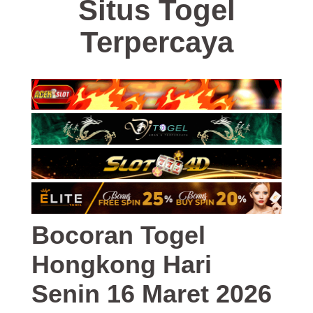
Situs Togel
Terpercaya
Bocoran Togel
Hongkong Hari
Senin 16 Maret 2026