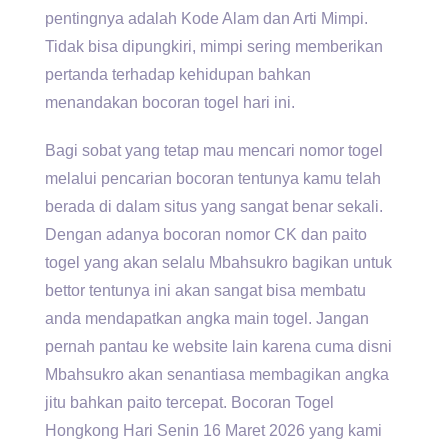
pentingnya adalah Kode Alam dan Arti Mimpi.
Tidak bisa dipungkiri, mimpi sering memberikan
pertanda terhadap kehidupan bahkan
menandakan bocoran togel hari ini.
Bagi sobat yang tetap mau mencari nomor togel
melalui pencarian bocoran tentunya kamu telah
berada di dalam situs yang sangat benar sekali.
Dengan adanya bocoran nomor CK dan paito
togel yang akan selalu Mbahsukro bagikan untuk
bettor tentunya ini akan sangat bisa membatu
anda mendapatkan angka main togel. Jangan
pernah pantau ke website lain karena cuma disni
Mbahsukro akan senantiasa membagikan angka
jitu bahkan paito tercepat. Bocoran Togel
Hongkong Hari Senin 16 Maret 2026 yang kami