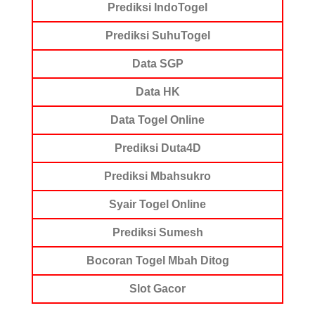
Prediksi IndoTogel
Prediksi SuhuTogel
Data SGP
Data HK
Data Togel Online
Prediksi Duta4D
Prediksi Mbahsukro
Syair Togel Online
Prediksi Sumesh
Bocoran Togel Mbah Ditog
Slot Gacor