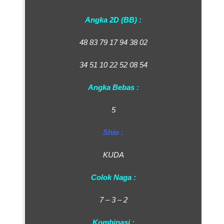
Angka 2D (BB) :
48 83 79 17 94 38 02
34 51 10 22 52 08 54
Angka Bebas :
5
Shio :
KUDA
Colok Naga :
7 – 3 – 2
Kombinasi :