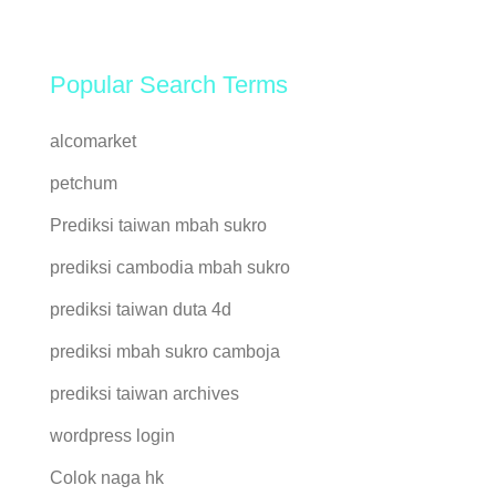
Popular Search Terms
alcomarket
petchum
Prediksi taiwan mbah sukro
prediksi cambodia mbah sukro
prediksi taiwan duta 4d
prediksi mbah sukro camboja
prediksi taiwan archives
wordpress login
Colok naga hk