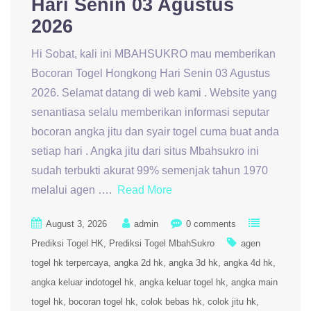
Hari Senin 03 Agustus
2026
Hi Sobat, kali ini MBAHSUKRO mau memberikan
Bocoran Togel Hongkong Hari Senin 03 Agustus
2026. Selamat datang di web kami . Website yang
senantiasa selalu memberikan informasi seputar
bocoran angka jitu dan syair togel cuma buat anda
setiap hari . Angka jitu dari situs Mbahsukro ini
sudah terbukti akurat 99% semenjak tahun 1970
melalui agen ….
Read More
August 3, 2026
admin
0 comments
Prediksi Togel HK
Prediksi Togel MbahSukro
agen
togel hk terpercaya
angka 2d hk
angka 3d hk
angka 4d hk
angka keluar indotogel hk
angka keluar togel hk
angka main
togel hk
bocoran togel hk
colok bebas hk
colok jitu hk