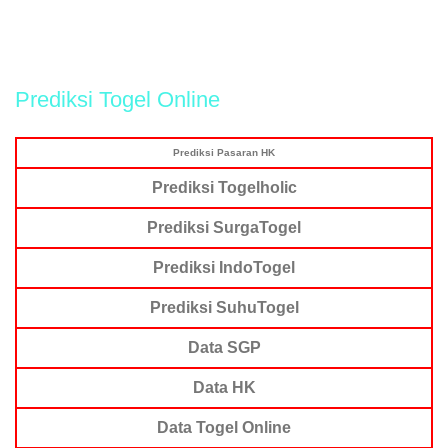
Prediksi Togel Online
Prediksi Pasaran HK
Prediksi Togelholic
Prediksi SurgaTogel
Prediksi IndoTogel
Prediksi SuhuTogel
Data SGP
Data HK
Data Togel Online