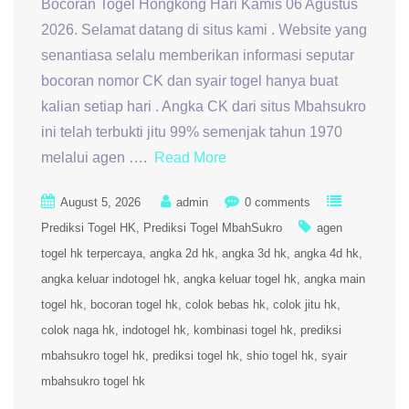
Bocoran Togel Hongkong Hari Kamis 06 Agustus
2026. Selamat datang di situs kami . Website yang
senantiasa selalu memberikan informasi seputar
bocoran nomor CK dan syair togel hanya buat
kalian setiap hari . Angka CK dari situs Mbahsukro
ini telah terbukti jitu 99% semenjak tahun 1970
melalui agen ….
Read More
August 5, 2026
admin
0 comments
Prediksi Togel HK
Prediksi Togel MbahSukro
agen
togel hk terpercaya
angka 2d hk
angka 3d hk
angka 4d hk
angka keluar indotogel hk
angka keluar togel hk
angka main
togel hk
bocoran togel hk
colok bebas hk
colok jitu hk
colok naga hk
indotogel hk
kombinasi togel hk
prediksi
mbahsukro togel hk
prediksi togel hk
shio togel hk
syair
mbahsukro togel hk