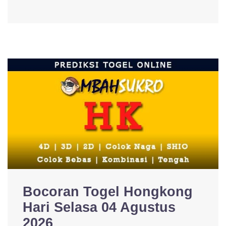
Bocoran Togel Hongkong
Hari Selasa 04 Agustus
2026