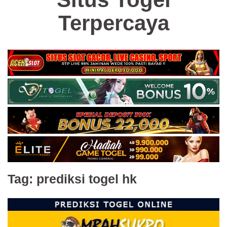
Terpercaya
Tag:
prediksi togel hk