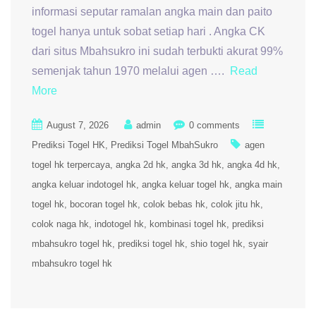
informasi seputar ramalan angka main dan paito
togel hanya untuk sobat setiap hari . Angka CK
dari situs Mbahsukro ini sudah terbukti akurat 99%
semenjak tahun 1970 melalui agen ….
Read
More
August 7, 2026
admin
0 comments
Prediksi Togel HK
Prediksi Togel MbahSukro
agen
togel hk terpercaya
angka 2d hk
angka 3d hk
angka 4d hk
angka keluar indotogel hk
angka keluar togel hk
angka main
togel hk
bocoran togel hk
colok bebas hk
colok jitu hk
colok naga hk
indotogel hk
kombinasi togel hk
prediksi
mbahsukro togel hk
prediksi togel hk
shio togel hk
syair
mbahsukro togel hk