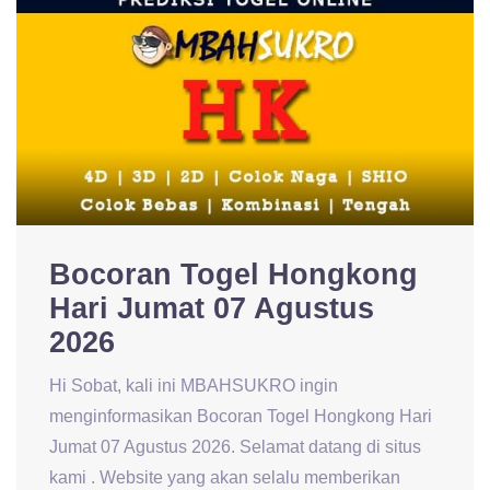
Bocoran Togel Hongkong
Hari Jumat 07 Agustus
2026
Hi Sobat, kali ini MBAHSUKRO ingin
menginformasikan Bocoran Togel Hongkong Hari
Jumat 07 Agustus 2026. Selamat datang di situs
kami . Website yang akan selalu memberikan