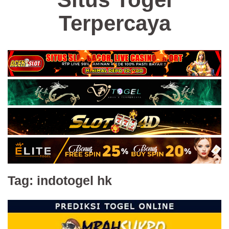
Terpercaya
Tag:
indotogel hk