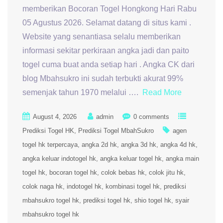
memberikan Bocoran Togel Hongkong Hari Rabu
05 Agustus 2026. Selamat datang di situs kami .
Website yang senantiasa selalu memberikan
informasi sekitar perkiraan angka jadi dan paito
togel cuma buat anda setiap hari . Angka CK dari
blog Mbahsukro ini sudah terbukti akurat 99%
semenjak tahun 1970 melalui ….
Read More
August 4, 2026
admin
0 comments
Prediksi Togel HK
Prediksi Togel MbahSukro
agen
togel hk terpercaya
angka 2d hk
angka 3d hk
angka 4d hk
angka keluar indotogel hk
angka keluar togel hk
angka main
togel hk
bocoran togel hk
colok bebas hk
colok jitu hk
colok naga hk
indotogel hk
kombinasi togel hk
prediksi
mbahsukro togel hk
prediksi togel hk
shio togel hk
syair
mbahsukro togel hk