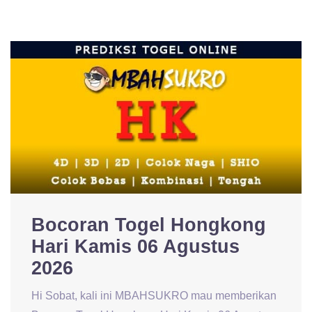
Bocoran Togel Hongkong
Hari Kamis 06 Agustus
2026
Hi Sobat, kali ini MBAHSUKRO mau memberikan