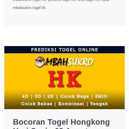
mbahsukro togel hk
Bocoran Togel Hongkong