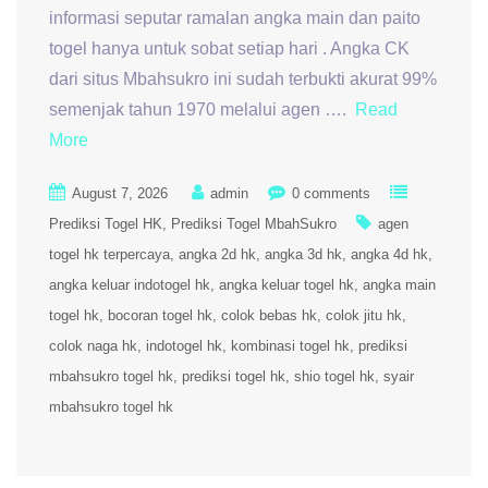
informasi seputar ramalan angka main dan paito
togel hanya untuk sobat setiap hari . Angka CK
dari situs Mbahsukro ini sudah terbukti akurat 99%
semenjak tahun 1970 melalui agen ….
Read
More
August 7, 2026
admin
0 comments
Prediksi Togel HK
Prediksi Togel MbahSukro
agen
togel hk terpercaya
angka 2d hk
angka 3d hk
angka 4d hk
angka keluar indotogel hk
angka keluar togel hk
angka main
togel hk
bocoran togel hk
colok bebas hk
colok jitu hk
colok naga hk
indotogel hk
kombinasi togel hk
prediksi
mbahsukro togel hk
prediksi togel hk
shio togel hk
syair
mbahsukro togel hk