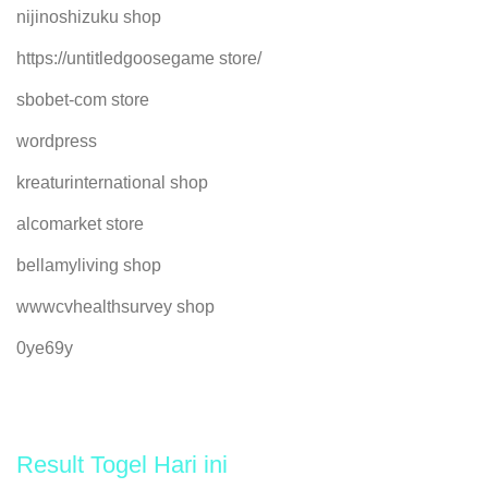
nijinoshizuku shop
https://untitledgoosegame store/
sbobet-com store
wordpress
kreaturinternational shop
alcomarket store
bellamyliving shop
wwwcvhealthsurvey shop
0ye69y
Result Togel Hari ini