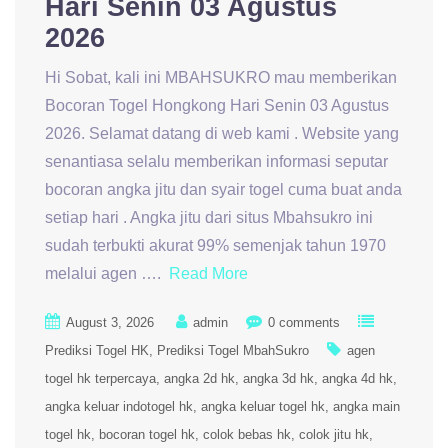
Hari Senin 03 Agustus
2026
Hi Sobat, kali ini MBAHSUKRO mau memberikan
Bocoran Togel Hongkong Hari Senin 03 Agustus
2026. Selamat datang di web kami . Website yang
senantiasa selalu memberikan informasi seputar
bocoran angka jitu dan syair togel cuma buat anda
setiap hari . Angka jitu dari situs Mbahsukro ini
sudah terbukti akurat 99% semenjak tahun 1970
melalui agen ….
Read More
August 3, 2026
admin
0 comments
Prediksi Togel HK
Prediksi Togel MbahSukro
agen
togel hk terpercaya
angka 2d hk
angka 3d hk
angka 4d hk
angka keluar indotogel hk
angka keluar togel hk
angka main
togel hk
bocoran togel hk
colok bebas hk
colok jitu hk