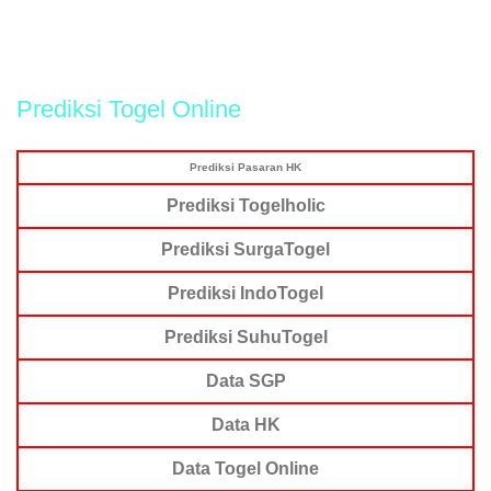
Prediksi Togel Online
Prediksi Pasaran HK
Prediksi Togelholic
Prediksi SurgaTogel
Prediksi IndoTogel
Prediksi SuhuTogel
Data SGP
Data HK
Data Togel Online