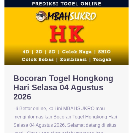
Bocoran Togel Hongkong
Hari Selasa 04 Agustus
2026
Hi Bettor online, kali ini MBAHSUKRO mau
menginformasikan Bocoran Togel Hongkong Hari
Selasa 04 Agustus 2026. Selamat datang di situs