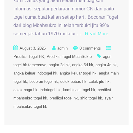
kami . Situs yang akan selalu membagikan
informasi seputar perkiraan nomor CK dan paito
togel cuma buat kalian setiap hari . Bocoran Togel
dari blog Mbahsukro ini telah terbukti jitu 99%
semenjak tahun 1970 melalui ….
Read More
August 3, 2026
admin
0 comments
Prediksi Togel HK
Prediksi Togel MbahSukro
agen
togel hk terpercaya
angka 2d hk
angka 3d hk
angka 4d hk
angka keluar indotogel hk
angka keluar togel hk
angka main
togel hk
bocoran togel hk
colok bebas hk
colok jitu hk
colok naga hk
indotogel hk
kombinasi togel hk
prediksi
mbahsukro togel hk
prediksi togel hk
shio togel hk
syair
mbahsukro togel hk