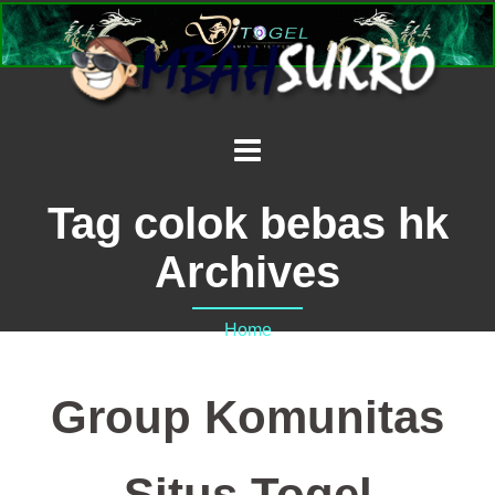
Tag colok bebas hk
Archives
Home
Group Komunitas
Situs Togel