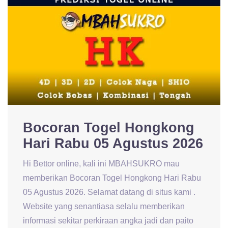
Bocoran Togel Hongkong
Hari Rabu 05 Agustus 2026
Hi Bettor online, kali ini MBAHSUKRO mau
memberikan Bocoran Togel Hongkong Hari Rabu
05 Agustus 2026. Selamat datang di situs kami .
Website yang senantiasa selalu memberikan
informasi sekitar perkiraan angka jadi dan paito