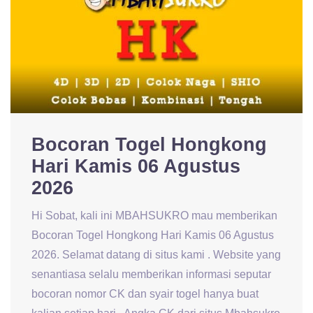
Bocoran Togel Hongkong
Hari Kamis 06 Agustus
2026
Hi Sobat, kali ini MBAHSUKRO mau memberikan
Bocoran Togel Hongkong Hari Kamis 06 Agustus
2026. Selamat datang di situs kami . Website yang
senantiasa selalu memberikan informasi seputar
bocoran nomor CK dan syair togel hanya buat