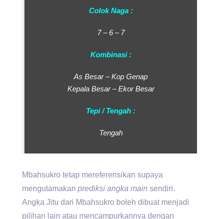
Colok Naga :
7 – 6 – 7
Kombinasi :
As Besar – Kop Genap
Kepala Besar – Ekor Besar
Tepi / Tengah :
Tengah
Mbahsukro tetap mereferensikan supaya
mengutamakan
prediksi angka main
sendiri.
Angka Jitu dari Mbahsukro boleh dibuat menjadi
pilihan lain atau mencampurkannya dengan