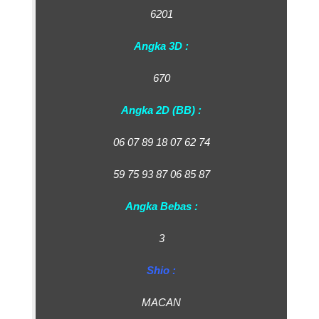
6201
Angka 3D :
670
Angka 2D (BB) :
06 07 89 18 07 62 74
59 75 93 87 06 85 87
Angka Bebas :
3
Shio :
MACAN