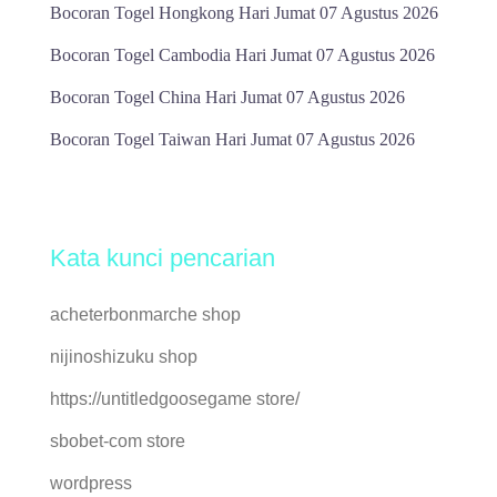
Bocoran Togel Hongkong Hari Jumat 07 Agustus 2026
Bocoran Togel Cambodia Hari Jumat 07 Agustus 2026
Bocoran Togel China Hari Jumat 07 Agustus 2026
Bocoran Togel Taiwan Hari Jumat 07 Agustus 2026
Kata kunci pencarian
acheterbonmarche shop
nijinoshizuku shop
https://untitledgoosegame store/
sbobet-com store
wordpress