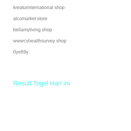
kreaturinternational shop
alcomarket store
bellamyliving shop
wwwcvhealthsurvey shop
0ye69y
Result Togel Hari ini