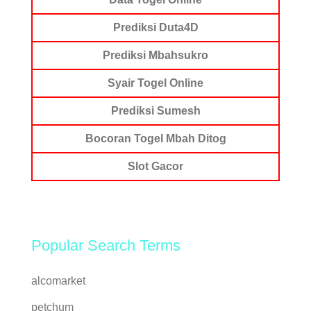
Prediksi Duta4D
Prediksi Mbahsukro
Syair Togel Online
Prediksi Sumesh
Bocoran Togel Mbah Ditog
Slot Gacor
Popular Search Terms
alcomarket
petchum