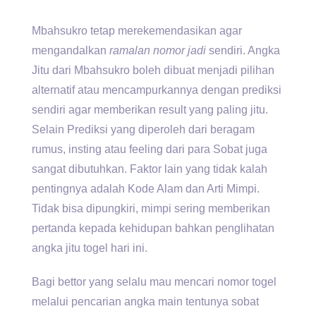
Mbahsukro tetap merekemendasikan agar
mengandalkan
ramalan nomor jadi
sendiri. Angka
Jitu dari Mbahsukro boleh dibuat menjadi pilihan
alternatif atau mencampurkannya dengan prediksi
sendiri agar memberikan result yang paling jitu.
Selain Prediksi yang diperoleh dari beragam
rumus, insting atau feeling dari para Sobat juga
sangat dibutuhkan. Faktor lain yang tidak kalah
pentingnya adalah Kode Alam dan Arti Mimpi.
Tidak bisa dipungkiri, mimpi sering memberikan
pertanda kepada kehidupan bahkan penglihatan
angka jitu togel hari ini.
Bagi bettor yang selalu mau mencari nomor togel
melalui pencarian angka main tentunya sobat