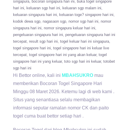
singapura
bocoran singapura hari ini
buka togel singapore
hari ini
keluaran sgp hari ini
keluaran sgp malam ini
keluaran singapura hari ini
keluaran toge? singapore hari ini
kodok dewa sgp
nagasaon sgp
nomor sgp hari ini
nomor
singapura hari ini
nomor singapura keluar hari ini
pengeluaran singapura hari ini
pengeluaran singapura hari ini
tercepat
result sgp hari ini
togel keluar hari ini singapura
togel singapore hari ini
togel singapore hari ini keluar live
tercepat
togel singapore hari ini yang akan keluar
togel
singapore hari ini yang keluar
toto sgp hari ini keluar
totobet
sgp hari ini
Hi Bettor online, kali ini
MBAHSUKRO
mau
memberikan Bocoran Togel Singapore Hari
Minggu 08 Maret 2026. Ketemu lagi di web kami .
Situs yang senantiasa selalu membagikan
informasi seputar ramalan nomor CK dan paito
togel cuma buat bettor setiap hari .
Bocoran Togel dari blog
Mbahsukro
ini sudah