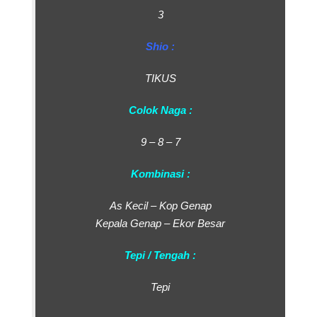
3
Shio :
TIKUS
Colok Naga :
9 – 8 – 7
Kombinasi :
As Kecil – Kop Genap
Kepala Genap – Ekor Besar
Tepi / Tengah :
Tepi