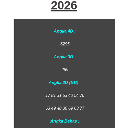
2026
Angka 4D :
6295
Angka 3D :
269
Angka 2D (BB) :
17 81 31 63 40 54 70
63 49 48 36 69 63 77
Angka Bebas :