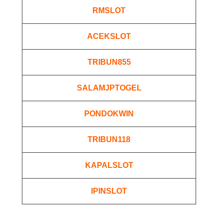
RMSLOT
ACEKSLOT
TRIBUN855
SALAMJPTOGEL
PONDOKWIN
TRIBUN118
KAPALSLOT
IPINSLOT