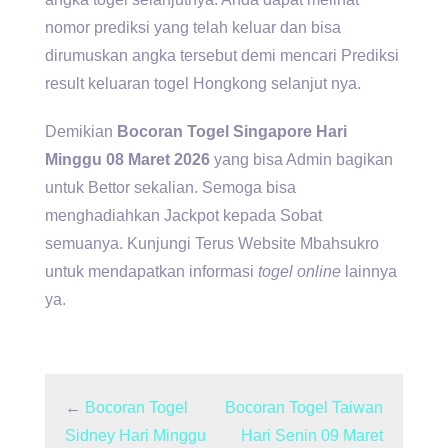
nomor prediksi yang telah keluar dan bisa
dirumuskan angka tersebut demi mencari Prediksi
result keluaran togel Hongkong selanjut nya.
Demikian
Bocoran Togel Singapore Hari
Minggu 08 Maret 2026
yang bisa Admin bagikan
untuk Bettor sekalian. Semoga bisa
menghadiahkan Jackpot kepada Sobat
semuanya. Kunjungi Terus Website Mbahsukro
untuk mendapatkan informasi
togel online
lainnya
ya.
←
Bocoran Togel
Bocoran Togel Taiwan
Sidney Hari Minggu
Hari Senin 09 Maret