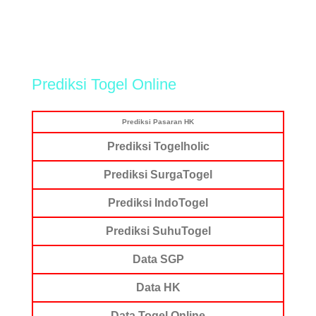
Prediksi Togel Online
Prediksi Pasaran HK
Prediksi Togelholic
Prediksi SurgaTogel
Prediksi IndoTogel
Prediksi SuhuTogel
Data SGP
Data HK
Data Togel Online