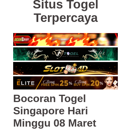
Situs Togel
Terpercaya
Bocoran Togel
Singapore Hari
Minggu 08 Maret