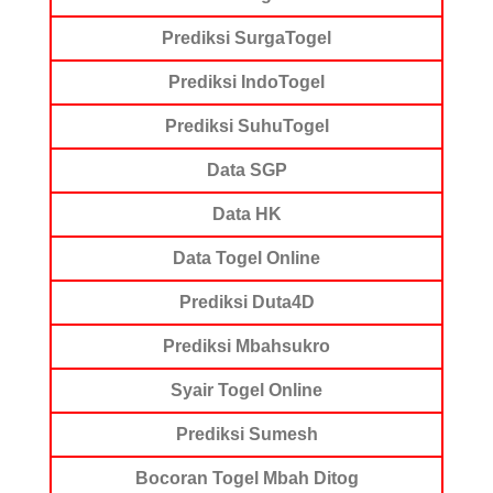
Prediksi SurgaTogel
Prediksi IndoTogel
Prediksi SuhuTogel
Data SGP
Data HK
Data Togel Online
Prediksi Duta4D
Prediksi Mbahsukro
Syair Togel Online
Prediksi Sumesh
Bocoran Togel Mbah Ditog