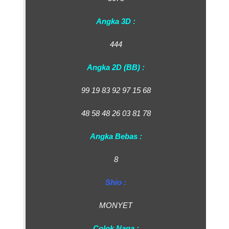
Angka 3D :
444
Angka 2D (BB) :
99 19 83 92 97 15 68
48 58 48 26 03 81 78
Angka Bebas :
8
Shio :
MONYET
Colok Naga :