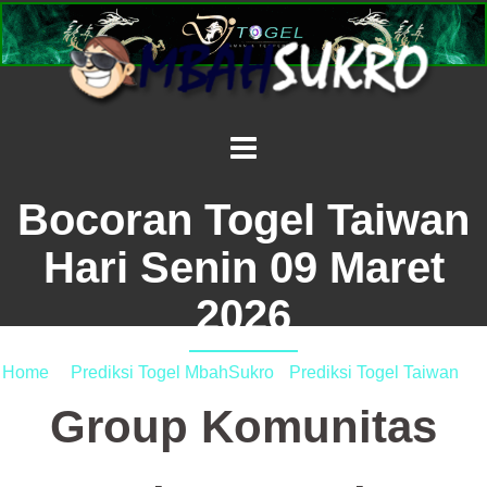
Bocoran Togel Taiwan
Hari Senin 09 Maret
2026
Home
/
Prediksi Togel MbahSukro
•
Prediksi Togel Taiwan
/
Bocoran Togel Taiwan Hari Senin 09 Maret 2026
Group Komunitas