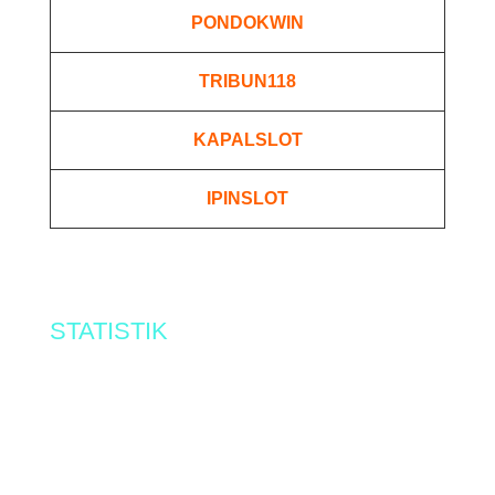
PONDOKWIN
TRIBUN118
KAPALSLOT
IPINSLOT
STATISTIK