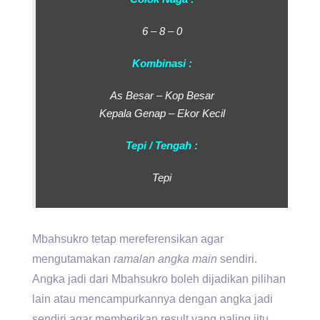
6 – 8 – 0
Kombinasi :
As Besar – Kop Besar
Kepala Genap – Ekor Kecil
Tepi / Tengah :
Tepi
Mbahsukro tetap mereferensikan agar
mengutamakan
ramalan angka main
sendiri.
Angka jadi dari Mbahsukro boleh dijadikan pilihan
lain atau mencampurkannya dengan angka jadi
sendiri agar memberikan result yang paling jitu.