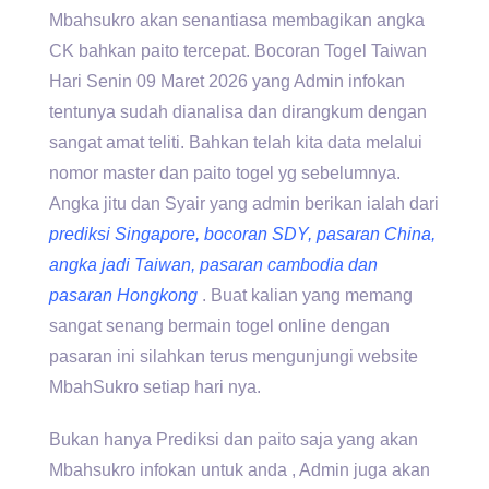
Mbahsukro akan senantiasa membagikan angka
CK bahkan paito tercepat. Bocoran Togel Taiwan
Hari Senin 09 Maret 2026 yang Admin infokan
tentunya sudah dianalisa dan dirangkum dengan
sangat amat teliti. Bahkan telah kita data melalui
nomor master dan paito togel yg sebelumnya.
Angka jitu dan Syair yang admin berikan ialah dari
prediksi Singapore, bocoran SDY, pasaran China,
angka jadi Taiwan, pasaran cambodia dan
pasaran Hongkong
. Buat kalian yang memang
sangat senang bermain togel online dengan
pasaran ini silahkan terus mengunjungi website
MbahSukro setiap hari nya.
Bukan hanya Prediksi dan paito saja yang akan
Mbahsukro infokan untuk anda , Admin juga akan