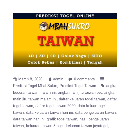
March 8, 2026
admin
0 comments
Prediksi Togel MbahSukro
Prediksi Togel Taiwan
angka
bocoran taiwan malam ini
angka main jitu taiwan bet
angka
main jitu taiwan malam ini
daftar keluaran togel taiwan
daftar
togel taiwan
daftar togel taiwan 2020
data keluar togel
taiwan
data keluaran taiwan hari ini
data pengeluaran taiwan
data taiwan hari ini
grafik togel taiwan
hasil pengeluaran
taiwan
keluaran taiwan 8togel
keluaran taiwan jayatogel