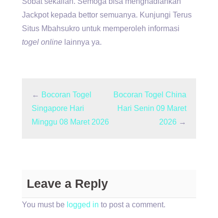
Sobat sekalian. Semoga bisa menghadiahkan
Jackpot kepada bettor semuanya. Kunjungi Terus
Situs Mbahsukro untuk memperoleh informasi
togel online
lainnya ya.
←
Bocoran Togel
Bocoran Togel China
Singapore Hari
Hari Senin 09 Maret
Minggu 08 Maret 2026
2026
→
Leave a Reply
You must be
logged in
to post a comment.