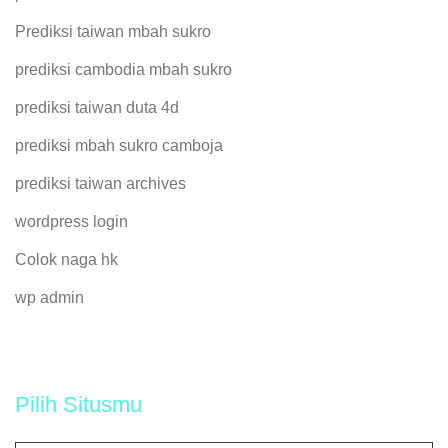
Prediksi taiwan mbah sukro
prediksi cambodia mbah sukro
prediksi taiwan duta 4d
prediksi mbah sukro camboja
prediksi taiwan archives
wordpress login
Colok naga hk
wp admin
Pilih Situsmu