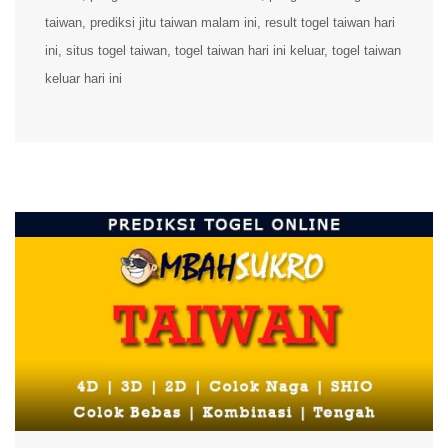
taiwan
prediksi jitu taiwan malam ini
result togel taiwan hari
ini
situs togel taiwan
togel taiwan hari ini keluar
togel taiwan
keluar hari ini