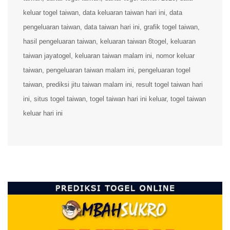
keluar togel taiwan
data keluaran taiwan hari ini
data
pengeluaran taiwan
data taiwan hari ini
grafik togel taiwan
hasil pengeluaran taiwan
keluaran taiwan 8togel
keluaran
taiwan jayatogel
keluaran taiwan malam ini
nomor keluar
taiwan
pengeluaran taiwan malam ini
pengeluaran togel
taiwan
prediksi jitu taiwan malam ini
result togel taiwan hari
ini
situs togel taiwan
togel taiwan hari ini keluar
togel taiwan
keluar hari ini