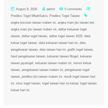
August 8, 2026
admin
0 comments
Prediksi Togel MbahSukro
Prediksi Togel Taiwan
angka bocoran taiwan malam ini
angka main jitu taiwan bet
angka main jitu taiwan malam ini
daftar keluaran togel
taiwan
daftar togel taiwan
daftar togel taiwan 2020
data
keluar togel taiwan
data keluaran taiwan hari ini
data
pengeluaran taiwan
data taiwan hari ini
grafik togel taiwan
hasil pengeluaran taiwan
keluaran taiwan 8togel
keluaran
taiwan jayatogel
keluaran taiwan malam ini
nomor keluar
taiwan
pengeluaran taiwan malam ini
pengeluaran togel
taiwan
prediksi jitu taiwan malam ini
result togel taiwan hari
ini
situs togel taiwan
togel taiwan hari ini keluar
togel taiwan
keluar hari ini