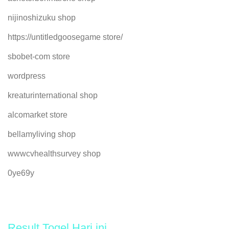
nijinoshizuku shop
https://untitledgoosegame store/
sbobet-com store
wordpress
kreaturinternational shop
alcomarket store
bellamyliving shop
wwwcvhealthsurvey shop
0ye69y
Result Togel Hari ini