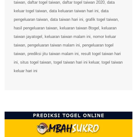
taiwan
daftar togel taiwan
daftar togel taiwan 2020
data
keluar togel taiwan
data keluaran taiwan hari ini
data
pengeluaran taiwan
data taiwan hari ini
grafik togel taiwan
hasil pengeluaran taiwan
keluaran taiwan 8togel
keluaran
taiwan jayatogel
keluaran taiwan malam ini
nomor keluar
taiwan
pengeluaran taiwan malam ini
pengeluaran togel
taiwan
prediksi jitu taiwan malam ini
result togel taiwan hari
ini
situs togel taiwan
togel taiwan hari ini keluar
togel taiwan
keluar hari ini