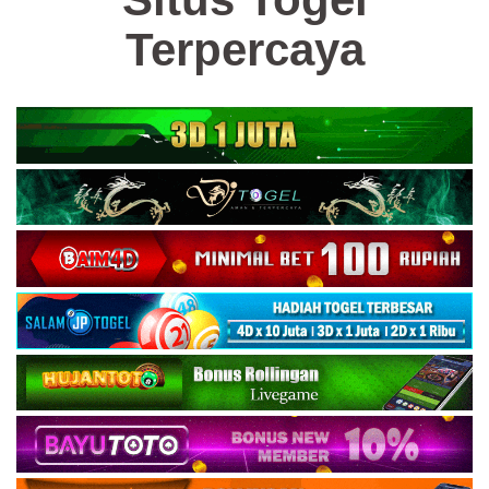
Terpercaya