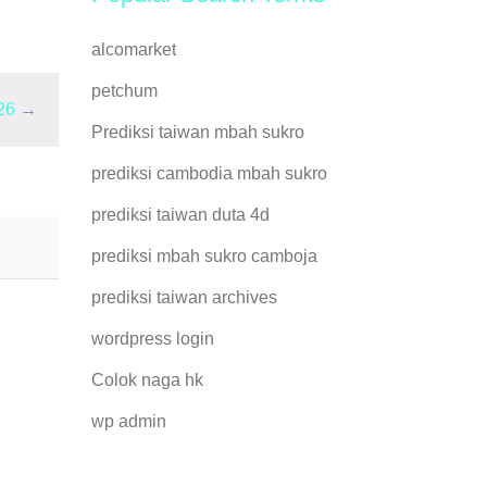
alcomarket
petchum
26
→
Prediksi taiwan mbah sukro
prediksi cambodia mbah sukro
prediksi taiwan duta 4d
prediksi mbah sukro camboja
prediksi taiwan archives
wordpress login
Colok naga hk
wp admin