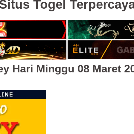
Situs Togel Terpercay
ey Hari Minggu 08 Maret 2