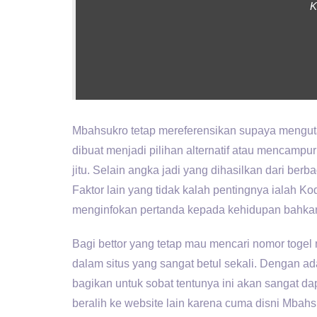
K
Mbahsukro tetap mereferensikan supaya mengu
dibuat menjadi pilihan alternatif atau mencampu
jitu. Selain angka jadi yang dihasilkan dari berba
Faktor lain yang tidak kalah pentingnya ialah Ko
menginfokan pertanda kepada kehidupan bahkan 
Bagi bettor yang tetap mau mencari nomor togel
dalam situs yang sangat betul sekali. Dengan a
bagikan untuk sobat tentunya ini akan sangat 
beralih ke website lain karena cuma disni Mbahs