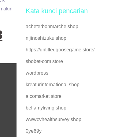
CK
emakin
Kata kunci pencarian
acheterbonmarche shop
8
nijinoshizuku shop
https://untitledgoosegame store/
sbobet-com store
wordpress
kreaturinternational shop
alcomarket store
bellamyliving shop
wwwcvhealthsurvey shop
0ye69y