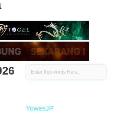
a
026
YowesJP