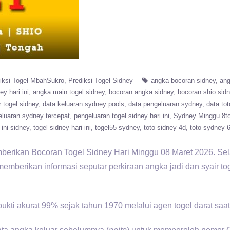
iksi Togel MbahSukro
Prediksi Togel Sidney
angka bocoran sidney
an
y hari ini
angka main togel sidney
bocoran angka sidney
bocoran shio sid
r togel sidney
data keluaran sydney pools
data pengeluaran sydney
data tot
luaran sydney tercepat
pengeluaran togel sidney hari ini
Sydney Minggu 8to
 ini sidney
togel sidney hari ini
togel55 sydney
toto sidney 4d
toto sydney 
erikan Bocoran Togel Sidney Hari Minggu 08 Maret 2026. Se
memberikan informasi seputar perkiraan angka jadi dan syair to
bukti akurat 99% sejak tahun 1970 melalui agen togel darat saat 