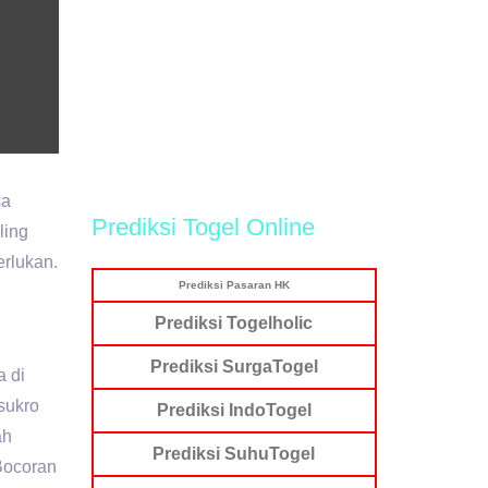
sa
Prediksi Togel Online
ling
erlukan.
Prediksi Pasaran HK
Prediksi Togelholic
Prediksi SurgaTogel
a di
sukro
Prediksi IndoTogel
ah
Prediksi SuhuTogel
 Bocoran