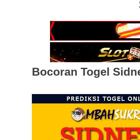
Bocoran Togel Sidn