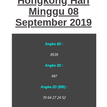
Hongkong Hari
Minggu 08
September 2019
Angka 4D :
8539
Angka 3D :
497
Angka 2D (BB) :
70 64 27 24 52