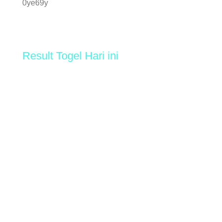
0ye69y
Result Togel Hari ini