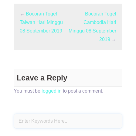
←
Bocoran Togel
Bocoran Togel
Taiwan Hari Minggu
Cambodia Hari
08 September 2019
Minggu 08 September
2019
→
Leave a Reply
You must be
logged in
to post a comment.