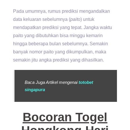
Pada umumnya, rumus prediksi mengandalkan
data keluaran sebelumnya (
paito
) untuk
mendapatkan prediksi yang tepat. Jangka waktu
paito yang dibutuhkan bisa minggu kemarin
hingga beberapa bulan sebelumnya. Semakin
banyak nomor paito yang dikumpulkan, maka
semakin jitu angka prediksi yang dihasilkan.
Baca Juga Artikel mengenai
totobet
singapura
Bocoran Togel