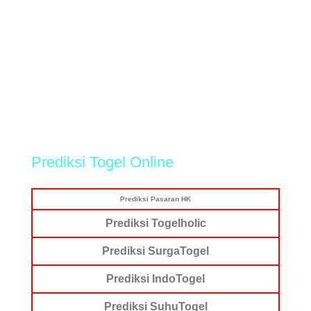
Prediksi Togel Online
Prediksi Pasaran HK
Prediksi Togelholic
Prediksi SurgaTogel
Prediksi IndoTogel
Prediksi SuhuTogel