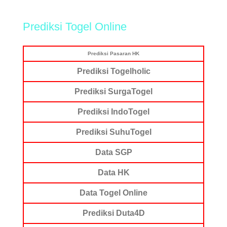
Prediksi Togel Online
Prediksi Pasaran HK
Prediksi Togelholic
Prediksi SurgaTogel
Prediksi IndoTogel
Prediksi SuhuTogel
Data SGP
Data HK
Data Togel Online
Prediksi Duta4D