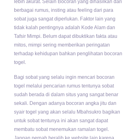
lebih akurat. Selain Bocoran yang dihasilkan dari
berbagai rumus, insting atau feeling dari para
sobat juga sangat diperlukan. Faktor lain yang
tidak kalah pentingnya adalah Kode Alam dan
Tafsir Mimpi. Belum dapat dibuktikan fakta atau
mitos, mimpi sering memberikan peringatan
terhadap kehidupan bahkan penglihatan bocoran
togel.
Bagi sobat yang selalu ingin mencari bocoran
togel melalui pencarian rumus tentunya sobat
sudah berada di dalam situs yang sangat benar
sekali. Dengan adanya bocoran angka jitu dan
syair togel yang akan selalu Mbahsukro bagikan
untuk sobat tentunya ini akan sangat dapat
membatu sobat menemukan ramalan togel.
Jangan pernah beralih ke website lain karena