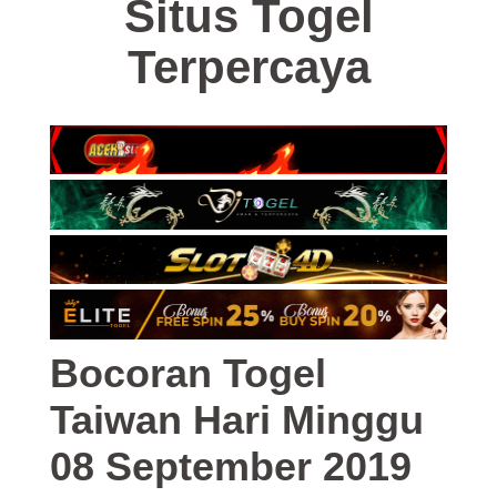
Situs Togel
Terpercaya
Bocoran Togel
Taiwan Hari Minggu
08 September 2019