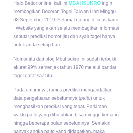
Halo Bettor online, kali ini
MBAHSUKRO
ingin
membagikan Bocoran Togel Taiwan Hari Minggu
08 September 2019. Selamat datang di situs kami
. Website yang akan selalu membagikan informasi
seputar prediksi nomor jitu dan syair togel hanya
untuk anda setiap hari .
Nomor jitu dari blog Mbahsukro ini sudah terbukti
akurat 99% semenjak tahun 1970 melalui bandar
togel darat saat itu.
Pada umumnya, rumus prediksi mengandalkan
data pengeluaran sebelumnya (
paito
) untuk
menghasilkan prediksi yang tepat. Perkiraan
waktu paito yang dibutuhkan bisa minggu kemarin
hingga beberapa bulan sebelumnya. Semakin
banyak angka paito yang didapatkan, maka