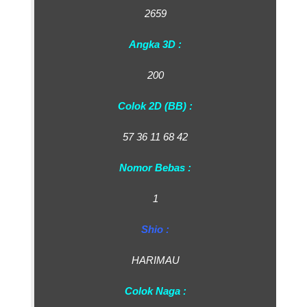
2659
Angka 3D :
200
Colok 2D (BB) :
57 36 11 68 42
Nomor Bebas :
1
Shio :
HARIMAU
Colok Naga :