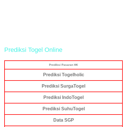
Prediksi Togel Online
Prediksi Pasaran HK
Prediksi Togelholic
Prediksi SurgaTogel
Prediksi IndoTogel
Prediksi SuhuTogel
Data SGP