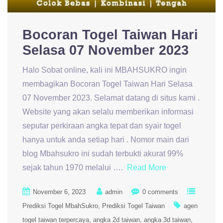
Bocoran Togel Taiwan Hari
Selasa 07 November 2023
Halo Sobat online, kali ini MBAHSUKRO ingin
membagikan Bocoran Togel Taiwan Hari Selasa
07 November 2023. Selamat datang di situs kami .
Website yang akan selalu memberikan informasi
seputar perkiraan angka tepat dan syair togel
hanya untuk anda setiap hari . Nomor main dari
blog Mbahsukro ini sudah terbukti akurat 99%
sejak tahun 1970 melalui ….
Read More
November 6, 2023
admin
0 comments
Prediksi Togel MbahSukro
Prediksi Togel Taiwan
agen
togel taiwan terpercaya
angka 2d taiwan
angka 3d taiwan