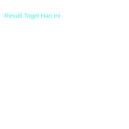
Result Togel Hari ini