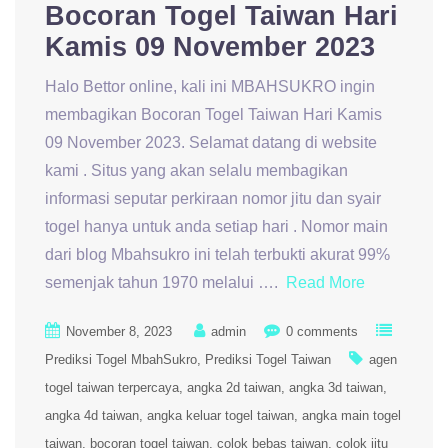
Bocoran Togel Taiwan Hari
Kamis 09 November 2023
Halo Bettor online, kali ini MBAHSUKRO ingin
membagikan Bocoran Togel Taiwan Hari Kamis
09 November 2023. Selamat datang di website
kami . Situs yang akan selalu membagikan
informasi seputar perkiraan nomor jitu dan syair
togel hanya untuk anda setiap hari . Nomor main
dari blog Mbahsukro ini telah terbukti akurat 99%
semenjak tahun 1970 melalui ….
Read More
November 8, 2023
admin
0 comments
Prediksi Togel MbahSukro
Prediksi Togel Taiwan
agen
togel taiwan terpercaya
angka 2d taiwan
angka 3d taiwan
angka 4d taiwan
angka keluar togel taiwan
angka main togel
taiwan
bocoran togel taiwan
colok bebas taiwan
colok jitu