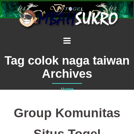
Tag colok naga taiwan
Archives
Home
Group Komunitas
Situs Togel