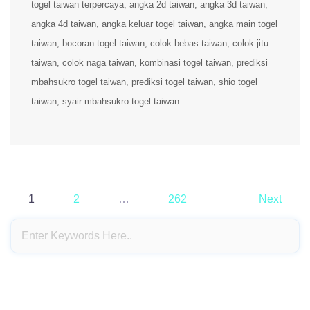
togel taiwan terpercaya
angka 2d taiwan
angka 3d taiwan
angka 4d taiwan
angka keluar togel taiwan
angka main togel
taiwan
bocoran togel taiwan
colok bebas taiwan
colok jitu
taiwan
colok naga taiwan
kombinasi togel taiwan
prediksi
mbahsukro togel taiwan
prediksi togel taiwan
shio togel
taiwan
syair mbahsukro togel taiwan
Posts
1
2
…
262
Next
pagination