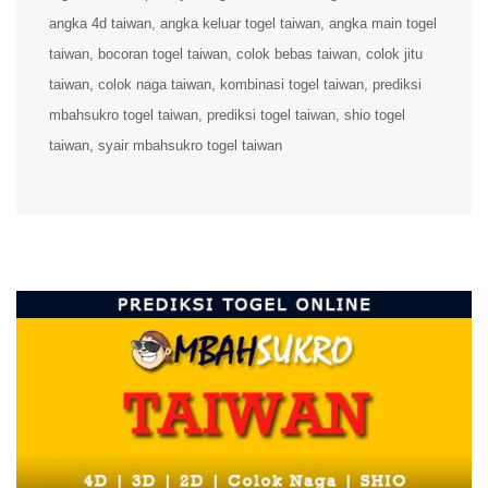
angka 4d taiwan
angka keluar togel taiwan
angka main togel
taiwan
bocoran togel taiwan
colok bebas taiwan
colok jitu
taiwan
colok naga taiwan
kombinasi togel taiwan
prediksi
mbahsukro togel taiwan
prediksi togel taiwan
shio togel
taiwan
syair mbahsukro togel taiwan