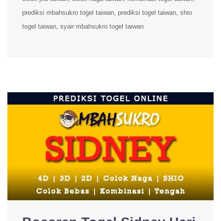
prediksi mbahsukro togel taiwan
prediksi togel taiwan
shio
togel taiwan
syair mbahsukro togel taiwan