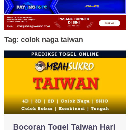
Tag:
colok naga taiwan
Bocoran Togel Taiwan Hari