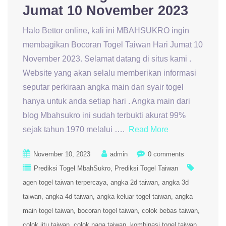
Jumat 10 November 2023
Halo Bettor online, kali ini MBAHSUKRO ingin
membagikan Bocoran Togel Taiwan Hari Jumat 10
November 2023. Selamat datang di situs kami .
Website yang akan selalu memberikan informasi
seputar perkiraan angka main dan syair togel
hanya untuk anda setiap hari . Angka main dari
blog Mbahsukro ini sudah terbukti akurat 99%
sejak tahun 1970 melalui ….
Read More
November 10, 2023
admin
0 comments
Prediksi Togel MbahSukro
Prediksi Togel Taiwan
agen togel taiwan terpercaya
angka 2d taiwan
angka 3d
taiwan
angka 4d taiwan
angka keluar togel taiwan
angka
main togel taiwan
bocoran togel taiwan
colok bebas taiwan
colok jitu taiwan
colok naga taiwan
kombinasi togel taiwan