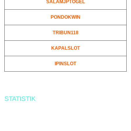
SALAMJPTOGEL
PONDOKWIN
TRIBUN118
KAPALSLOT
IPINSLOT
STATISTIK