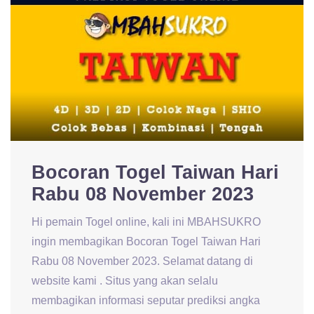
Bocoran Togel Taiwan Hari
Rabu 08 November 2023
Hi pemain Togel online, kali ini MBAHSUKRO
ingin membagikan Bocoran Togel Taiwan Hari
Rabu 08 November 2023. Selamat datang di
website kami . Situs yang akan selalu
membagikan informasi seputar prediksi angka