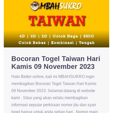
Bocoran Togel Taiwan Hari
Kamis 09 November 2023
Halo Bettor online, kali ini MBAHSUKRO ingin
membagikan Bocoran Togel Taiwan Hari Kamis
09 November 2023. Selamat datang di website
kami . Situs yang akan selalu membagikan
informasi seputar perkiraan nomor jitu dan syair
togel hanya untuk anda setiap hari . Nomor main