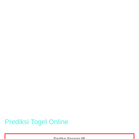
Prediksi Togel Online
Prediksi Pasaran HK