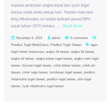
seputar perkiraan angka tepat dan syair togel
hanya untuk anda setiap hari . Nomor main dari
blog Mbahsukro ini sudah terbukti akurat 99%
sejak tahun 1970 melalui ….
Read More
November 6, 2023
admin
0 comments
Prediksi Togel MbahSukro
Prediksi Togel Taiwan
agen
togel taiwan terpercaya
angka 2d taiwan
angka 3d taiwan
angka 4d taiwan
angka keluar togel taiwan
angka main togel
taiwan
bocoran togel taiwan
colok bebas taiwan
colok jitu
taiwan
colok naga taiwan
kombinasi togel taiwan
prediksi
mbahsukro togel taiwan
prediksi togel taiwan
shio togel
taiwan
syair mbahsukro togel taiwan