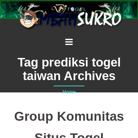
Tag prediksi togel
taiwan Archives
Home
Group Komunitas
Situs Togel