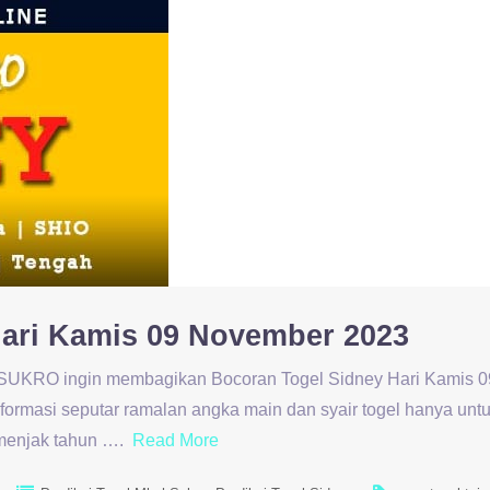
Hari Kamis 09 November 2023
MBAHSUKRO ingin membagikan Bocoran Togel Sidney Hari Kamis 0
ormasi seputar ramalan angka main dan syair togel hanya untuk 
emenjak tahun ….
Read More