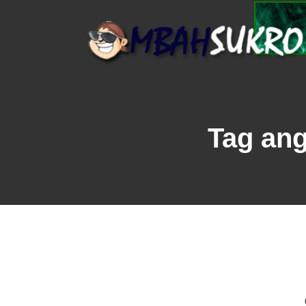
Tag ang