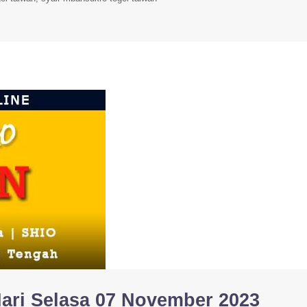
ari Selasa 07 November 2023