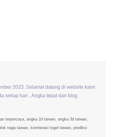
mber 2023. Selamat datang di website kami
 setiap hari . Angka tepat dari blog
wan terpercaya
angka 2d taiwan
angka 3d taiwan
olok naga taiwan
kombinasi togel taiwan
prediksi