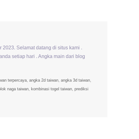
2023. Selamat datang di situs kami .
nda setiap hari . Angka main dari blog
iwan terpercaya
angka 2d taiwan
angka 3d taiwan
olok naga taiwan
kombinasi togel taiwan
prediksi