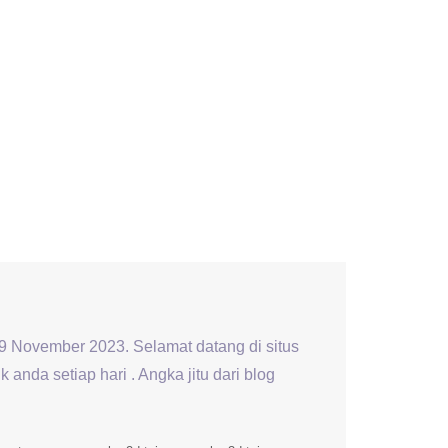
9 November 2023. Selamat datang di situs
anda setiap hari . Angka jitu dari blog