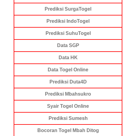
Prediksi SurgaTogel
Prediksi IndoTogel
Prediksi SuhuTogel
Data SGP
Data HK
Data Togel Online
Prediksi Duta4D
Prediksi Mbahsukro
Syair Togel Online
Prediksi Sumesh
Bocoran Togel Mbah Ditog