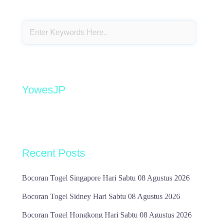
YowesJP
Recent Posts
Bocoran Togel Singapore Hari Sabtu 08 Agustus 2026
Bocoran Togel Sidney Hari Sabtu 08 Agustus 2026
Bocoran Togel Hongkong Hari Sabtu 08 Agustus 2026