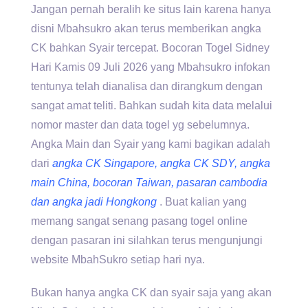
Jangan pernah beralih ke situs lain karena hanya
disni Mbahsukro akan terus memberikan angka
CK bahkan Syair tercepat. Bocoran Togel Sidney
Hari Kamis 09 Juli 2026 yang Mbahsukro infokan
tentunya telah dianalisa dan dirangkum dengan
sangat amat teliti. Bahkan sudah kita data melalui
nomor master dan data togel yg sebelumnya.
Angka Main dan Syair yang kami bagikan adalah
dari
angka CK Singapore, angka CK SDY, angka
main China, bocoran Taiwan, pasaran cambodia
dan angka jadi Hongkong
. Buat kalian yang
memang sangat senang pasang togel online
dengan pasaran ini silahkan terus mengunjungi
website MbahSukro setiap hari nya.
Bukan hanya angka CK dan syair saja yang akan