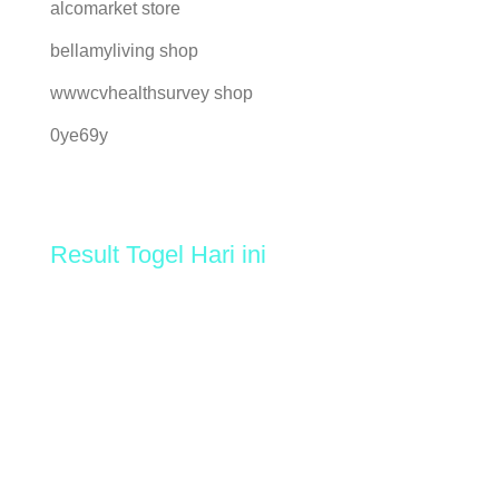
alcomarket store
bellamyliving shop
wwwcvhealthsurvey shop
0ye69y
Result Togel Hari ini