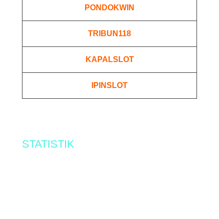
PONDOKWIN
TRIBUN118
KAPALSLOT
IPINSLOT
STATISTIK