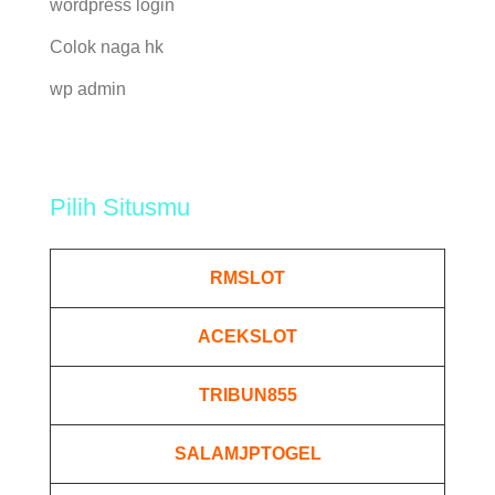
wordpress login
Colok naga hk
wp admin
Pilih Situsmu
RMSLOT
ACEKSLOT
TRIBUN855
SALAMJPTOGEL