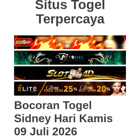
Situs Togel
Terpercaya
Bocoran Togel
Sidney Hari Kamis
09 Juli 2026