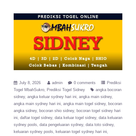
July 8, 2026
admin
0 comments
Prediksi
Togel MbahSukro
Prediksi Togel Sidney
angka bocoran
sidney
angka keluar sydney hari ini
angka main sidney
angka main sydney hari ini
angka main togel sidney
bocoran
angka sidney
bocoran shio sidney
bocoran togel sidney hari
ini
daftar togel sidney
data keluar togel sidney
data keluaran
sydney pools
data pengeluaran sydney
data toto sidney
keluaran sydney pools
keluaran togel sydney hari ini