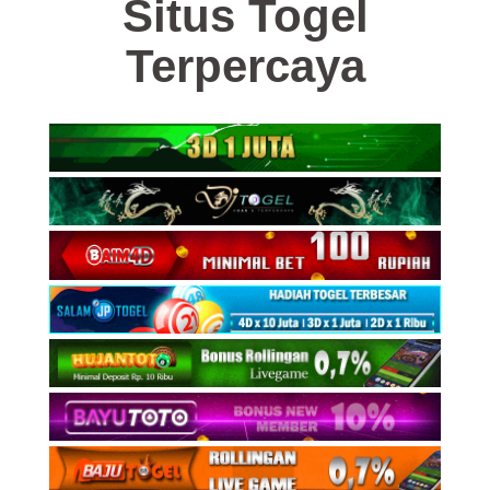
Situs Togel
Terpercaya