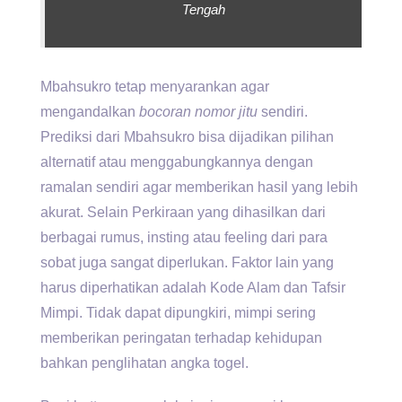
Tengah
Mbahsukro tetap menyarankan agar
mengandalkan
bocoran nomor jitu
sendiri.
Prediksi dari Mbahsukro bisa dijadikan pilihan
alternatif atau menggabungkannya dengan
ramalan sendiri agar memberikan hasil yang lebih
akurat. Selain Perkiraan yang dihasilkan dari
berbagai rumus, insting atau feeling dari para
sobat juga sangat diperlukan. Faktor lain yang
harus diperhatikan adalah Kode Alam dan Tafsir
Mimpi. Tidak dapat dipungkiri, mimpi sering
memberikan peringatan terhadap kehidupan
bahkan penglihatan angka togel.