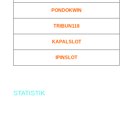
PONDOKWIN
TRIBUN118
KAPALSLOT
IPINSLOT
STATISTIK