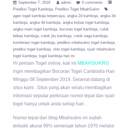
September 7, 2019
admin
0 comments
Prediksi Togel Kamboja
Prediksi Togel MbahSukro
agen togel kamboja terpercaya
angka 2d kamboja
angka 3d
kamboja
angka 4d kamboja
angka keluar togel kamboja
angka main togel kamboja
bocoran togel kamboja
colok
bebas kamboja
colok jitu kamboja
colok naga kamboja
kombinasi togel kamboja
prediksi mbahsukro togel kamboja
prediksi togel kamboja
shio togel kamboja
syair mbahsukro
togel kamboja
togel kamboja hari ini
Hi pemain Togel online, kali ini
MBAHSUKRO
ingin membagikan Bocoran Togel Cambodia Hari
Minggu 08 September 2019. Selamat datang di
situs kami . Situs yang akan selalu membagikan
informasi seputar perkiraan nomor tepat dan syair
togel hanya untuk anda setiap hari .
Nomor tepat dari blog Mbahsukro ini sudah
terbukti akurat 99% semenjak tahun 1970 melalui