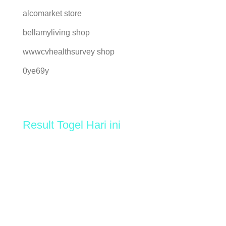
alcomarket store
bellamyliving shop
wwwcvhealthsurvey shop
0ye69y
Result Togel Hari ini