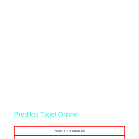
Prediksi Togel Online
Prediksi Pasaran HK