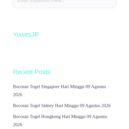
YowesJP
Recent Posts
Bocoran Togel Singapore Hari Minggu 09 Agustus
2026
Bocoran Togel Sidney Hari Minggu 09 Agustus 2026
Bocoran Togel Hongkong Hari Minggu 09 Agustus
2026