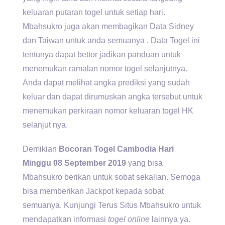
keluaran putaran togel untuk setiap hari.
Mbahsukro juga akan membagikan Data Sidney
dan Taiwan untuk anda semuanya , Data Togel ini
tentunya dapat bettor jadikan panduan untuk
menemukan ramalan nomor togel selanjutnya.
Anda dapat melihat angka prediksi yang sudah
keluar dan dapat dirumuskan angka tersebut untuk
menemukan perkiraan nomor keluaran togel HK
selanjut nya.
Demikian
Bocoran Togel Cambodia Hari
Minggu 08 September 2019
yang bisa
Mbahsukro berikan untuk sobat sekalian. Semoga
bisa memberikan Jackpot kepada sobat
semuanya. Kunjungi Terus Situs Mbahsukro untuk
mendapatkan informasi
togel online
lainnya ya.