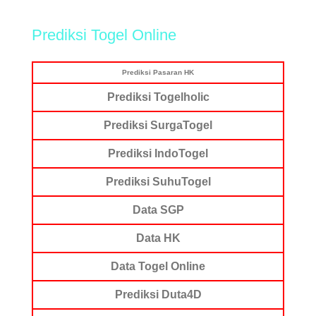
Prediksi Togel Online
Prediksi Pasaran HK
Prediksi Togelholic
Prediksi SurgaTogel
Prediksi IndoTogel
Prediksi SuhuTogel
Data SGP
Data HK
Data Togel Online
Prediksi Duta4D