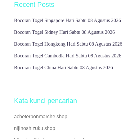
Recent Posts
Bocoran Togel Singapore Hari Sabtu 08 Agustus 2026
Bocoran Togel Sidney Hari Sabtu 08 Agustus 2026
Bocoran Togel Hongkong Hari Sabtu 08 Agustus 2026
Bocoran Togel Cambodia Hari Sabtu 08 Agustus 2026
Bocoran Togel China Hari Sabtu 08 Agustus 2026
Kata kunci pencarian
acheterbonmarche shop
nijinoshizuku shop