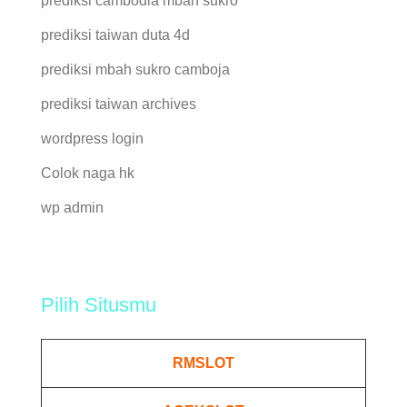
prediksi cambodia mbah sukro
prediksi taiwan duta 4d
prediksi mbah sukro camboja
prediksi taiwan archives
wordpress login
Colok naga hk
wp admin
Pilih Situsmu
RMSLOT