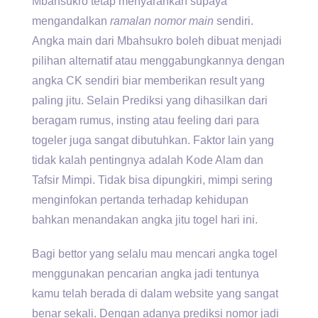
Mbahsukro tetap menyarankan supaya
mengandalkan
ramalan nomor main
sendiri.
Angka main dari Mbahsukro boleh dibuat menjadi
pilihan alternatif atau menggabungkannya dengan
angka CK sendiri biar memberikan result yang
paling jitu. Selain Prediksi yang dihasilkan dari
beragam rumus, insting atau feeling dari para
togeler juga sangat dibutuhkan. Faktor lain yang
tidak kalah pentingnya adalah Kode Alam dan
Tafsir Mimpi. Tidak bisa dipungkiri, mimpi sering
menginfokan pertanda terhadap kehidupan
bahkan menandakan angka jitu togel hari ini.
Bagi bettor yang selalu mau mencari angka togel
menggunakan pencarian angka jadi tentunya
kamu telah berada di dalam website yang sangat
benar sekali. Dengan adanya prediksi nomor jadi