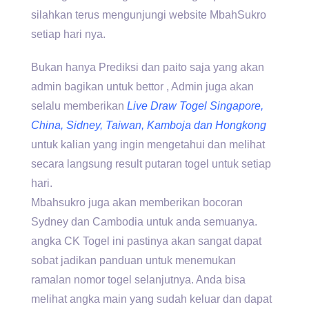
silahkan terus mengunjungi website MbahSukro
setiap hari nya.
Bukan hanya Prediksi dan paito saja yang akan
admin bagikan untuk bettor , Admin juga akan
selalu memberikan
Live Draw Togel Singapore,
China, Sidney, Taiwan, Kamboja dan Hongkong
untuk kalian yang ingin mengetahui dan melihat
secara langsung result putaran togel untuk setiap
hari.
Mbahsukro juga akan memberikan bocoran
Sydney dan Cambodia untuk anda semuanya.
angka CK Togel ini pastinya akan sangat dapat
sobat jadikan panduan untuk menemukan
ramalan nomor togel selanjutnya. Anda bisa
melihat angka main yang sudah keluar dan dapat