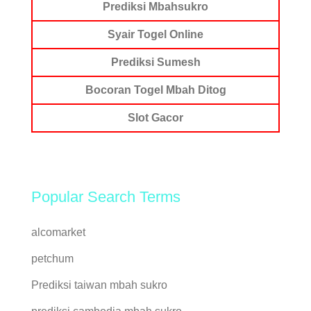
Prediksi Mbahsukro
Syair Togel Online
Prediksi Sumesh
Bocoran Togel Mbah Ditog
Slot Gacor
Popular Search Terms
alcomarket
petchum
Prediksi taiwan mbah sukro