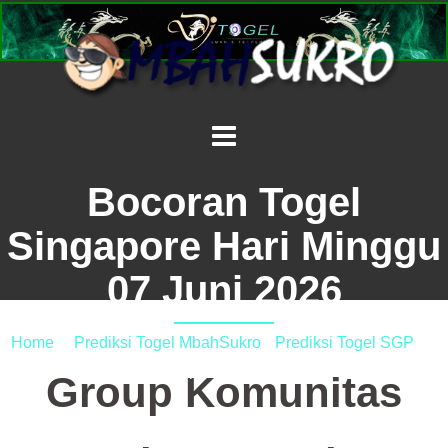
Bocoran Togel
Singapore Hari Minggu
07 Juni 2026
Home
/
Prediksi Togel MbahSukro
•
Prediksi Togel SGP
/
Bocoran Togel Singapore Hari Minggu 07 Juni 2026
Group Komunitas