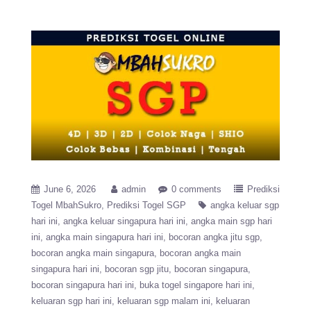
June 6, 2026
admin
0 comments
Prediksi
Togel MbahSukro
Prediksi Togel SGP
angka keluar sgp
hari ini
angka keluar singapura hari ini
angka main sgp hari
ini
angka main singapura hari ini
bocoran angka jitu sgp
bocoran angka main singapura
bocoran angka main
singapura hari ini
bocoran sgp jitu
bocoran singapura
bocoran singapura hari ini
buka togel singapore hari ini
keluaran sgp hari ini
keluaran sgp malam ini
keluaran