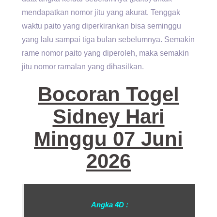
mendapatkan nomor jitu yang akurat. Tenggak
waktu paito yang diperkirankan bisa seminggu
yang lalu sampai tiga bulan sebelumnya. Semakin
rame nomor paito yang diperoleh, maka semakin
jitu nomor ramalan yang dihasilkan.
Bocoran Togel
Sidney Hari
Minggu 07 Juni
2026
Angka 4D :