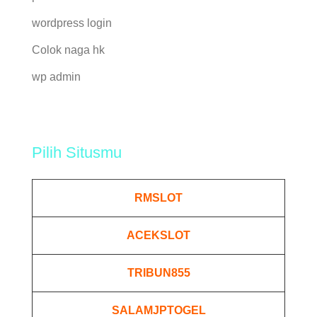
wordpress login
Colok naga hk
wp admin
Pilih Situsmu
RMSLOT
ACEKSLOT
TRIBUN855
SALAMJPTOGEL