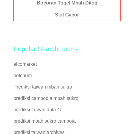
Bocoran Togel Mbah Ditog
Slot Gacor
Popular Search Terms
alcomarket
petchum
Prediksi taiwan mbah sukro
prediksi cambodia mbah sukro
prediksi taiwan duta 4d
prediksi mbah sukro camboja
prediksi taiwan archives