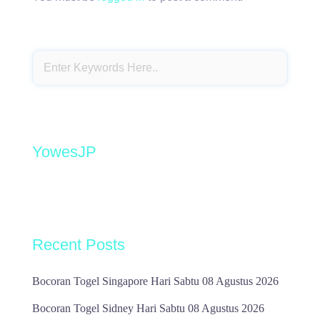
YowesJP
Recent Posts
Bocoran Togel Singapore Hari Sabtu 08 Agustus 2026
Bocoran Togel Sidney Hari Sabtu 08 Agustus 2026