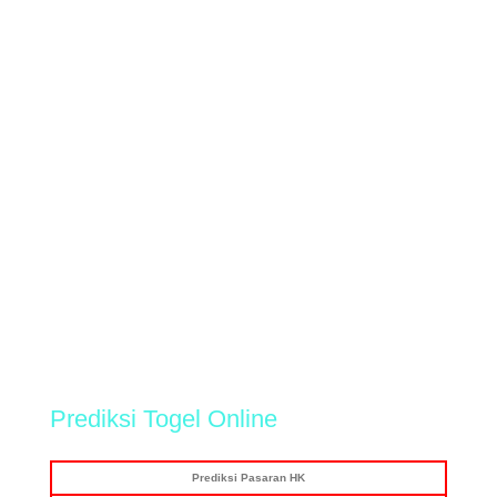
Prediksi Togel Online
Prediksi Pasaran HK