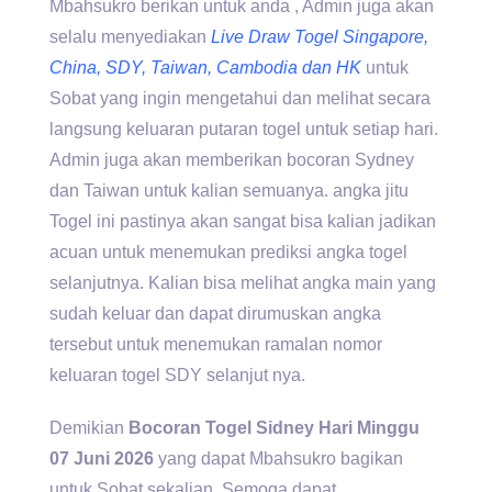
Mbahsukro berikan untuk anda , Admin juga akan
selalu menyediakan
Live Draw Togel Singapore,
China, SDY, Taiwan, Cambodia dan HK
untuk
Sobat yang ingin mengetahui dan melihat secara
langsung keluaran putaran togel untuk setiap hari.
Admin juga akan memberikan bocoran Sydney
dan Taiwan untuk kalian semuanya. angka jitu
Togel ini pastinya akan sangat bisa kalian jadikan
acuan untuk menemukan prediksi angka togel
selanjutnya. Kalian bisa melihat angka main yang
sudah keluar dan dapat dirumuskan angka
tersebut untuk menemukan ramalan nomor
keluaran togel SDY selanjut nya.
Demikian
Bocoran Togel Sidney Hari Minggu
07 Juni 2026
yang dapat Mbahsukro bagikan
untuk Sobat sekalian. Semoga dapat