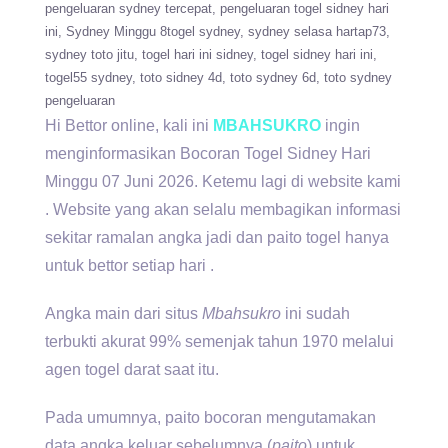
pengeluaran sydney tercepat
pengeluaran togel sidney hari
ini
Sydney Minggu 8togel sydney
sydney selasa hartap73
sydney toto jitu
togel hari ini sidney
togel sidney hari ini
togel55 sydney
toto sidney 4d
toto sydney 6d
toto sydney
pengeluaran
Hi Bettor online, kali ini
MBAHSUKRO
ingin
menginformasikan Bocoran Togel Sidney Hari
Minggu 07 Juni 2026. Ketemu lagi di website kami
. Website yang akan selalu membagikan informasi
sekitar ramalan angka jadi dan paito togel hanya
untuk bettor setiap hari .
Angka main dari situs
Mbahsukro
ini sudah
terbukti akurat 99% semenjak tahun 1970 melalui
agen togel darat saat itu.
Pada umumnya, paito bocoran mengutamakan
data angka keluar sebelumnya (
paito
) untuk