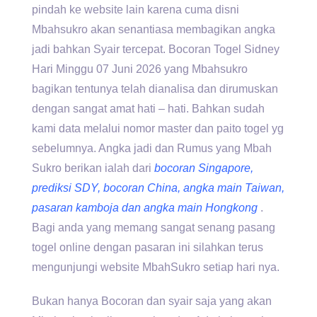
pindah ke website lain karena cuma disni
Mbahsukro akan senantiasa membagikan angka
jadi bahkan Syair tercepat. Bocoran Togel Sidney
Hari Minggu 07 Juni 2026 yang Mbahsukro
bagikan tentunya telah dianalisa dan dirumuskan
dengan sangat amat hati – hati. Bahkan sudah
kami data melalui nomor master dan paito togel yg
sebelumnya. Angka jadi dan Rumus yang Mbah
Sukro berikan ialah dari
bocoran Singapore,
prediksi SDY, bocoran China, angka main Taiwan,
pasaran kamboja dan angka main Hongkong
.
Bagi anda yang memang sangat senang pasang
togel online dengan pasaran ini silahkan terus
mengunjungi website MbahSukro setiap hari nya.
Bukan hanya Bocoran dan syair saja yang akan