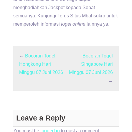
menghadiahkan Jackpot kepada Sobat
semuanya. Kunjungi Terus Situs Mbahsukro untuk
memperoleh informasi
togel online
lainnya ya.
←
Bocoran Togel
Bocoran Togel
Hongkong Hari
Singapore Hari
Minggu 07 Juni 2026
Minggu 07 Juni 2026
→
Leave a Reply
You must be
logged in
to post a comment.