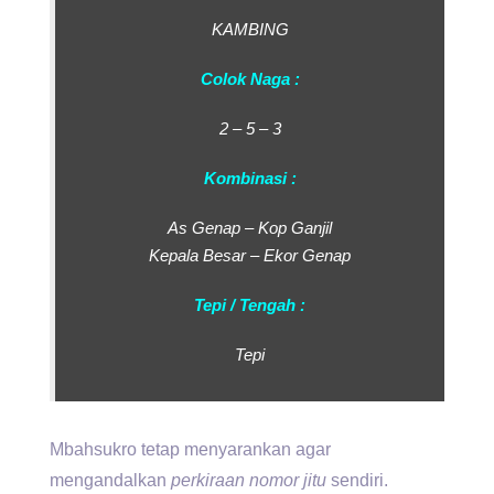
KAMBING
Colok Naga :
2 – 5 – 3
Kombinasi :
As Genap – Kop Ganjil
Kepala Besar – Ekor Genap
Tepi / Tengah :
Tepi
Mbahsukro tetap menyarankan agar
mengandalkan
perkiraan nomor jitu
sendiri.