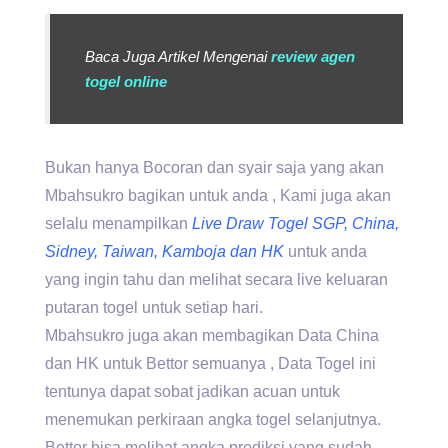
Baca Juga Artikel Mengenai
review agen
togel online
Bukan hanya Bocoran dan syair saja yang akan
Mbahsukro bagikan untuk anda , Kami juga akan
selalu menampilkan
Live Draw Togel SGP, China,
Sidney, Taiwan, Kamboja dan HK
untuk anda
yang ingin tahu dan melihat secara live keluaran
putaran togel untuk setiap hari.
Mbahsukro juga akan membagikan Data China
dan HK untuk Bettor semuanya , Data Togel ini
tentunya dapat sobat jadikan acuan untuk
menemukan perkiraan angka togel selanjutnya.
Bettor bisa melihat angka prediksi yang sudah