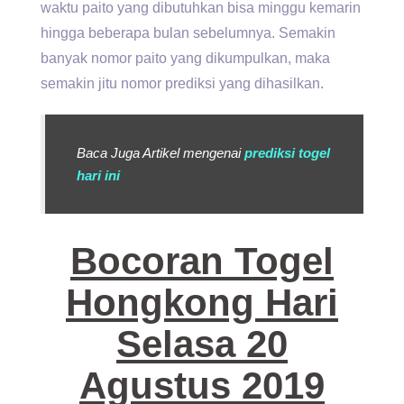
waktu paito yang dibutuhkan bisa minggu kemarin
hingga beberapa bulan sebelumnya. Semakin
banyak nomor paito yang dikumpulkan, maka
semakin jitu nomor prediksi yang dihasilkan.
Baca Juga Artikel mengenai
prediksi togel
hari ini
Bocoran Togel
Hongkong Hari
Selasa 20
Agustus 2019