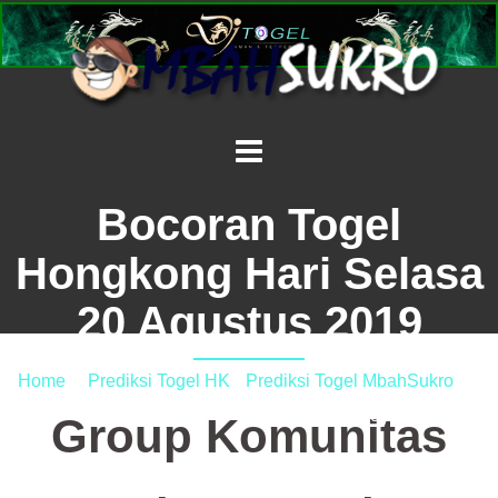
Bocoran Togel
Hongkong Hari Selasa
20 Agustus 2019
Home
/
Prediksi Togel HK
•
Prediksi Togel MbahSukro
/
Bocoran Togel Hongkong Hari Selasa 20 Agustus 2019
Group Komunitas