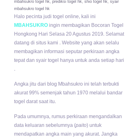
mbahsukro togel hk
prediksi togel hk
shio togel hk
syair
mbahsukro togel hk
Halo pecinta judi togel online, kali ini
MBAHSUKRO
ingin membagikan Bocoran Togel
Hongkong Hari Selasa 20 Agustus 2019. Selamat
datang di situs kami . Website yang akan selalu
membagikan informasi seputar perkiraan angka
tepat dan syair togel hanya untuk anda setiap hari
.
Angka jitu dari blog Mbahsukro ini telah terbukti
akurat 99% semenjak tahun 1970 melalui bandar
togel darat saat itu.
Pada umumnya, rumus perkiraan mengandalkan
data keluaran sebelumnya (
paito
) untuk
mendapatkan angka main yang akurat. Jangka