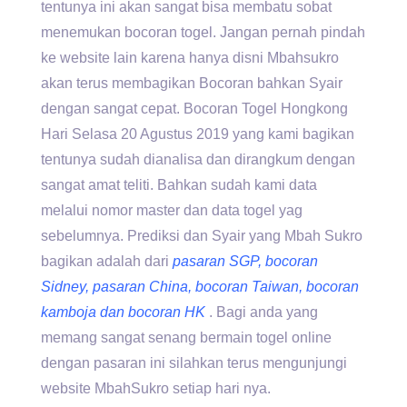
tentunya ini akan sangat bisa membatu sobat
menemukan bocoran togel. Jangan pernah pindah
ke website lain karena hanya disni Mbahsukro
akan terus membagikan Bocoran bahkan Syair
dengan sangat cepat. Bocoran Togel Hongkong
Hari Selasa 20 Agustus 2019 yang kami bagikan
tentunya sudah dianalisa dan dirangkum dengan
sangat amat teliti. Bahkan sudah kami data
melalui nomor master dan data togel yag
sebelumnya. Prediksi dan Syair yang Mbah Sukro
bagikan adalah dari
pasaran SGP, bocoran
Sidney, pasaran China, bocoran Taiwan, bocoran
kamboja dan bocoran HK
. Bagi anda yang
memang sangat senang bermain togel online
dengan pasaran ini silahkan terus mengunjungi
website MbahSukro setiap hari nya.