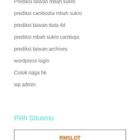
Prediksi taiwan mbah sukro
prediksi cambodia mbah sukro
prediksi taiwan duta 4d
prediksi mbah sukro camboja
prediksi taiwan archives
wordpress login
Colok naga hk
wp admin
Pilih Situsmu
RMSLOT