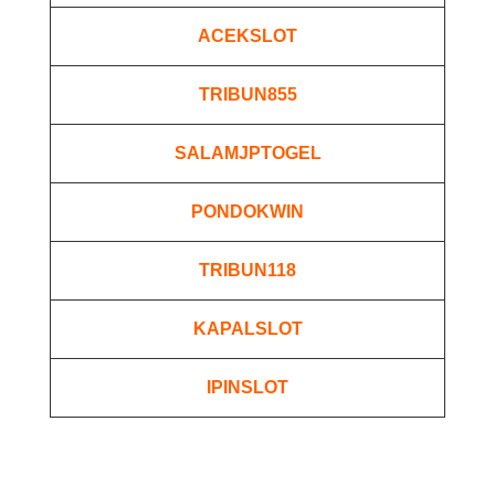
ACEKSLOT
TRIBUN855
SALAMJPTOGEL
PONDOKWIN
TRIBUN118
KAPALSLOT
IPINSLOT