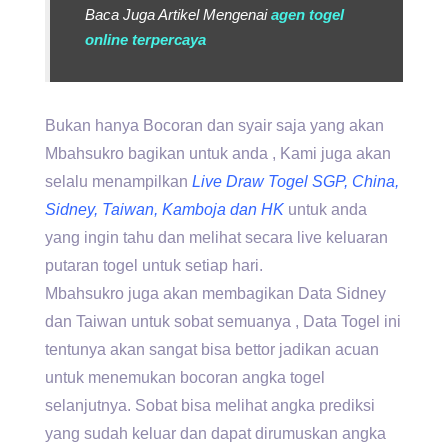
Baca Juga Artikel Mengenai
agen togel
online terpercaya
Bukan hanya Bocoran dan syair saja yang akan
Mbahsukro bagikan untuk anda , Kami juga akan
selalu menampilkan
Live Draw Togel SGP, China,
Sidney, Taiwan, Kamboja dan HK
untuk anda
yang ingin tahu dan melihat secara live keluaran
putaran togel untuk setiap hari.
Mbahsukro juga akan membagikan Data Sidney
dan Taiwan untuk sobat semuanya , Data Togel ini
tentunya akan sangat bisa bettor jadikan acuan
untuk menemukan bocoran angka togel
selanjutnya. Sobat bisa melihat angka prediksi
yang sudah keluar dan dapat dirumuskan angka