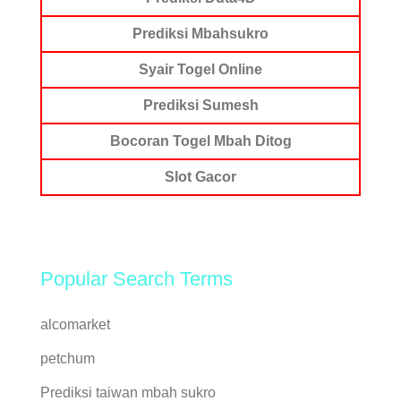
Prediksi Mbahsukro
Syair Togel Online
Prediksi Sumesh
Bocoran Togel Mbah Ditog
Slot Gacor
Popular Search Terms
alcomarket
petchum
Prediksi taiwan mbah sukro