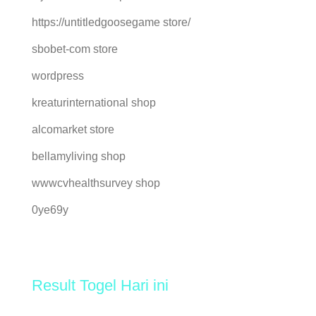
https://untitledgoosegame store/
sbobet-com store
wordpress
kreaturinternational shop
alcomarket store
bellamyliving shop
wwwcvhealthsurvey shop
0ye69y
Result Togel Hari ini