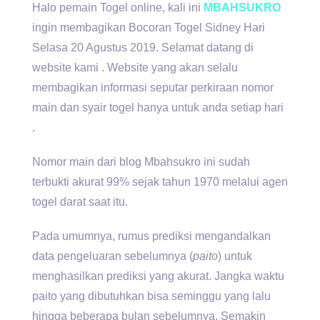
Halo pemain Togel online, kali ini
MBAHSUKRO
ingin membagikan Bocoran Togel Sidney Hari
Selasa 20 Agustus 2019. Selamat datang di
website kami . Website yang akan selalu
membagikan informasi seputar perkiraan nomor
main dan syair togel hanya untuk anda setiap hari
.
Nomor main dari blog Mbahsukro ini sudah
terbukti akurat 99% sejak tahun 1970 melalui agen
togel darat saat itu.
Pada umumnya, rumus prediksi mengandalkan
data pengeluaran sebelumnya (
paito
) untuk
menghasilkan prediksi yang akurat. Jangka waktu
paito yang dibutuhkan bisa seminggu yang lalu
hingga beberapa bulan sebelumnya. Semakin