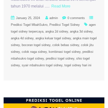
tahun 1970 melalui ….
Read More
January 25, 2024
admin
0 comments
Prediksi Togel MbahSukro
Prediksi Togel Sidney
agen
togel sidney terpercaya
angka 2d sidney
angka 3d sidney
angka 4d sidney
angka keluar togel sidney
angka main togel
sidney
bocoran togel sidney
colok bebas sidney
colok jitu
sidney
colok naga sidney
kombinasi togel sidney
prediksi
mbahsukro togel sidney
prediksi togel sidney
shio togel
sidney
syair mbahsukro togel sidney
togel sidney hari ini