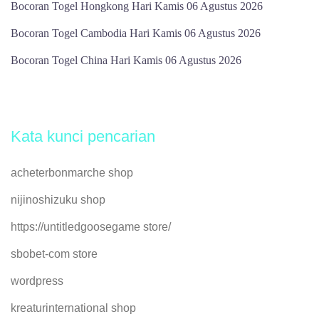
Bocoran Togel Hongkong Hari Kamis 06 Agustus 2026
Bocoran Togel Cambodia Hari Kamis 06 Agustus 2026
Bocoran Togel China Hari Kamis 06 Agustus 2026
Kata kunci pencarian
acheterbonmarche shop
nijinoshizuku shop
https://untitledgoosegame store/
sbobet-com store
wordpress
kreaturinternational shop