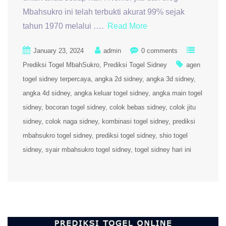
Mbahsukro ini telah terbukti akurat 99% sejak
tahun 1970 melalui ….
Read More
January 23, 2024
admin
0 comments
Prediksi Togel MbahSukro
Prediksi Togel Sidney
agen
togel sidney terpercaya
angka 2d sidney
angka 3d sidney
angka 4d sidney
angka keluar togel sidney
angka main togel
sidney
bocoran togel sidney
colok bebas sidney
colok jitu
sidney
colok naga sidney
kombinasi togel sidney
prediksi
mbahsukro togel sidney
prediksi togel sidney
shio togel
sidney
syair mbahsukro togel sidney
togel sidney hari ini