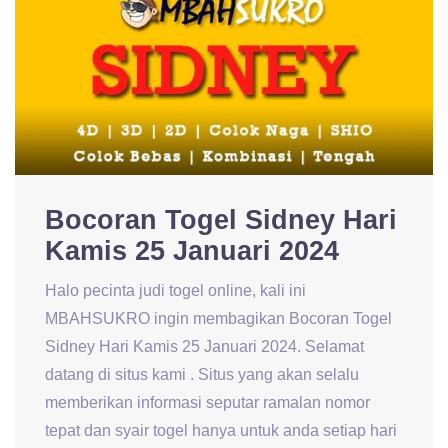
Bocoran Togel Sidney Hari
Kamis 25 Januari 2024
Halo pecinta judi togel online, kali ini
MBAHSUKRO ingin membagikan Bocoran Togel
Sidney Hari Kamis 25 Januari 2024. Selamat
datang di situs kami . Situs yang akan selalu
memberikan informasi seputar ramalan nomor
tepat dan syair togel hanya untuk anda setiap hari