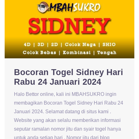
Bocoran Togel Sidney Hari
Rabu 24 Januari 2024
Halo Bettor online, kali ini MBAHSUKRO ingin
membagikan Bocoran Togel Sidney Hari Rabu 24
Januari 2024. Selamat datang di situs kami .
Website yang akan selalu memberikan informasi
seputar ramalan nomor jitu dan syair togel hanya
untuk anda setiap hari . Nomor jitu dari blog