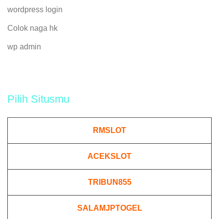
wordpress login
Colok naga hk
wp admin
Pilih Situsmu
RMSLOT
ACEKSLOT
TRIBUN855
SALAMJPTOGEL