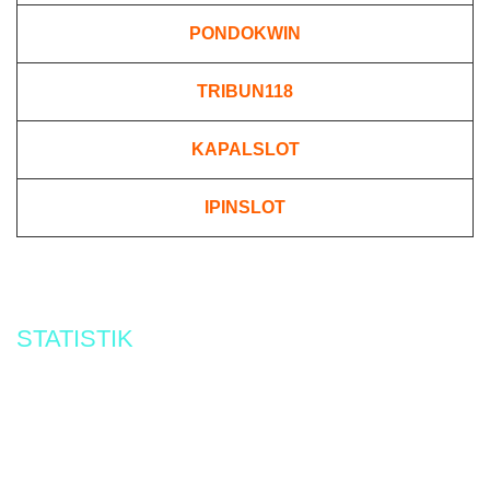
PONDOKWIN
TRIBUN118
KAPALSLOT
IPINSLOT
STATISTIK