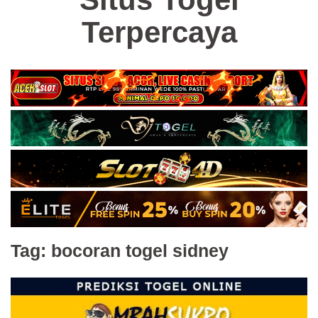
Terpercaya
Tag:
bocoran togel sidney