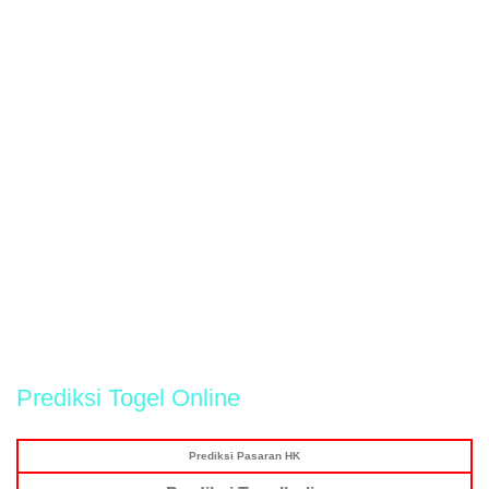
Prediksi Togel Online
Prediksi Pasaran HK