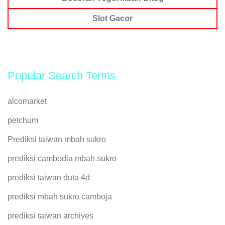
Slot Gacor
Popular Search Terms
alcomarket
petchum
Prediksi taiwan mbah sukro
prediksi cambodia mbah sukro
prediksi taiwan duta 4d
prediksi mbah sukro camboja
prediksi taiwan archives