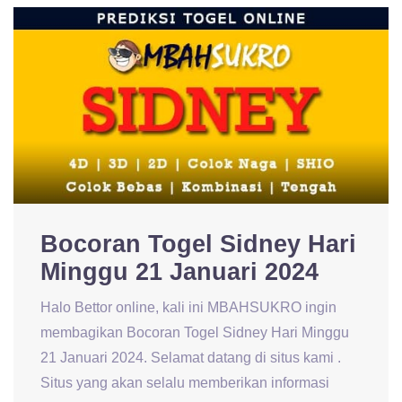
Bocoran Togel Sidney Hari
Minggu 21 Januari 2024
Halo Bettor online, kali ini MBAHSUKRO ingin
membagikan Bocoran Togel Sidney Hari Minggu
21 Januari 2024. Selamat datang di situs kami .
Situs yang akan selalu memberikan informasi