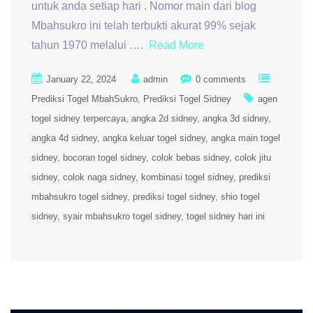
untuk anda setiap hari . Nomor main dari blog
Mbahsukro ini telah terbukti akurat 99% sejak
tahun 1970 melalui ….
Read More
January 22, 2024
admin
0 comments
Prediksi Togel MbahSukro
Prediksi Togel Sidney
agen
togel sidney terpercaya
angka 2d sidney
angka 3d sidney
angka 4d sidney
angka keluar togel sidney
angka main togel
sidney
bocoran togel sidney
colok bebas sidney
colok jitu
sidney
colok naga sidney
kombinasi togel sidney
prediksi
mbahsukro togel sidney
prediksi togel sidney
shio togel
sidney
syair mbahsukro togel sidney
togel sidney hari ini