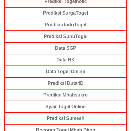
Prediksi Togelholic
Prediksi SurgaTogel
Prediksi IndoTogel
Prediksi SuhuTogel
Data SGP
Data HK
Data Togel Online
Prediksi Duta4D
Prediksi Mbahsukro
Syair Togel Online
Prediksi Sumesh
Bocoran Togel Mbah Ditog