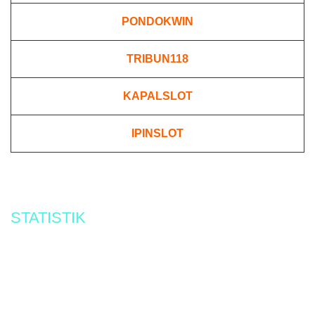
PONDOKWIN
TRIBUN118
KAPALSLOT
IPINSLOT
STATISTIK