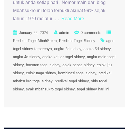
untuk anda setiap hari . Nomor main dari blog
Mbahsukro ini telah terbukti akurat 99% sejak
tahun 1970 melalui ….
Read More
January 22, 2024
admin
0 comments
Prediksi Togel MbahSukro
Prediksi Togel Sidney
agen
togel sidney terpercaya
angka 2d sidney
angka 3d sidney
angka 4d sidney
angka keluar togel sidney
angka main togel
sidney
bocoran togel sidney
colok bebas sidney
colok jitu
sidney
colok naga sidney
kombinasi togel sidney
prediksi
mbahsukro togel sidney
prediksi togel sidney
shio togel
sidney
syair mbahsukro togel sidney
togel sidney hari ini