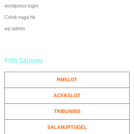
wordpress login
Colok naga hk
wp admin
Pilih Situsmu
RMSLOT
ACEKSLOT
TRIBUN855
SALAMJPTOGEL