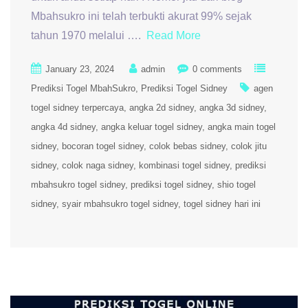
Mbahsukro ini telah terbukti akurat 99% sejak
tahun 1970 melalui ….
Read More
January 23, 2024
admin
0 comments
Prediksi Togel MbahSukro
Prediksi Togel Sidney
agen
togel sidney terpercaya
angka 2d sidney
angka 3d sidney
angka 4d sidney
angka keluar togel sidney
angka main togel
sidney
bocoran togel sidney
colok bebas sidney
colok jitu
sidney
colok naga sidney
kombinasi togel sidney
prediksi
mbahsukro togel sidney
prediksi togel sidney
shio togel
sidney
syair mbahsukro togel sidney
togel sidney hari ini