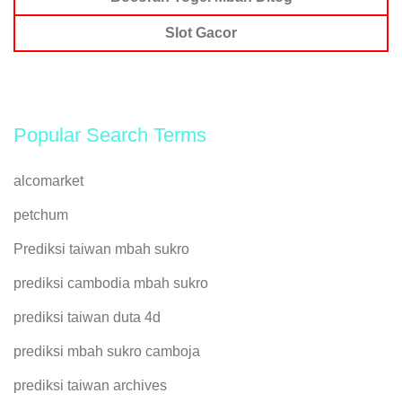
Slot Gacor
Popular Search Terms
alcomarket
petchum
Prediksi taiwan mbah sukro
prediksi cambodia mbah sukro
prediksi taiwan duta 4d
prediksi mbah sukro camboja
prediksi taiwan archives