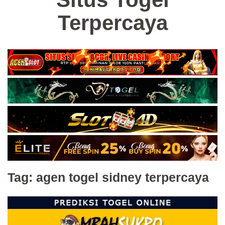
Terpercaya
Tag:
agen togel sidney terpercaya