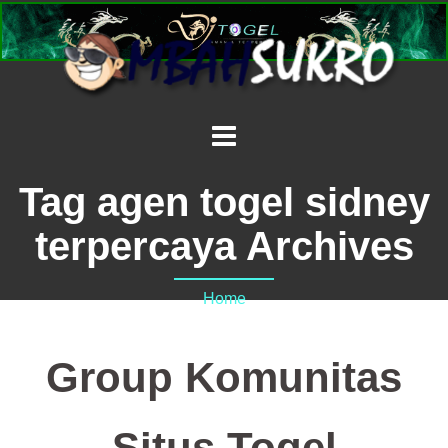
Tag agen togel sidney
terpercaya Archives
Home
Group Komunitas
Situs Togel