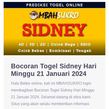
Bocoran Togel Sidney Hari
Minggu 21 Januari 2024
Halo Bettor online, kali ini MBAHSUKRO ingin
membagikan Bocoran Togel Sidney Hari Minggu
21 Januari 2024. Selamat datang di situs kami .
Situs yang akan selalu memberikan informasi