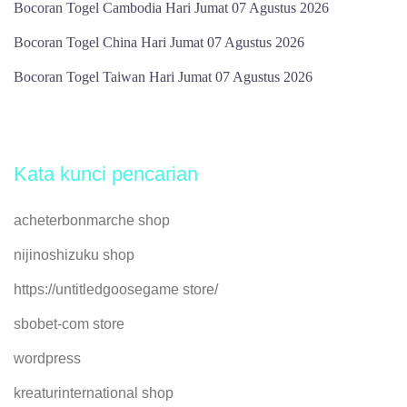
Bocoran Togel Cambodia Hari Jumat 07 Agustus 2026
Bocoran Togel China Hari Jumat 07 Agustus 2026
Bocoran Togel Taiwan Hari Jumat 07 Agustus 2026
Kata kunci pencarian
acheterbonmarche shop
nijinoshizuku shop
https://untitledgoosegame store/
sbobet-com store
wordpress
kreaturinternational shop