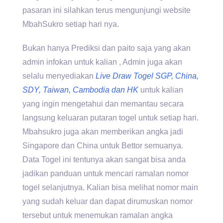
pasaran ini silahkan terus mengunjungi website
MbahSukro setiap hari nya.
Bukan hanya Prediksi dan paito saja yang akan
admin infokan untuk kalian , Admin juga akan
selalu menyediakan
Live Draw Togel SGP, China,
SDY, Taiwan, Cambodia dan HK
untuk kalian
yang ingin mengetahui dan memantau secara
langsung keluaran putaran togel untuk setiap hari.
Mbahsukro juga akan memberikan angka jadi
Singapore dan China untuk Bettor semuanya.
Data Togel ini tentunya akan sangat bisa anda
jadikan panduan untuk mencari ramalan nomor
togel selanjutnya. Kalian bisa melihat nomor main
yang sudah keluar dan dapat dirumuskan nomor
tersebut untuk menemukan ramalan angka