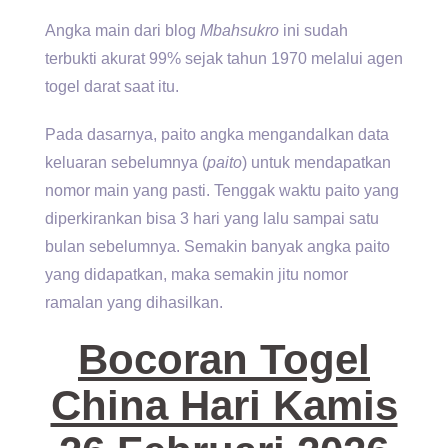
Angka main dari blog
Mbahsukro
ini sudah
terbukti akurat 99% sejak tahun 1970 melalui agen
togel darat saat itu.
Pada dasarnya, paito angka mengandalkan data
keluaran sebelumnya (
paito
) untuk mendapatkan
nomor main yang pasti. Tenggak waktu paito yang
diperkirankan bisa 3 hari yang lalu sampai satu
bulan sebelumnya. Semakin banyak angka paito
yang didapatkan, maka semakin jitu nomor
ramalan yang dihasilkan.
Bocoran Togel
China Hari Kamis