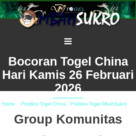
Bocoran Togel China
Hari Kamis 26 Februari
2026
Home
/
Prediksi Togel China
•
Prediksi Togel MbahSukro
/
Bocoran Togel China Hari Kamis 26 Februari 2026
Group Komunitas