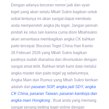
Dengan adanya bocoran nomor jadi dan syair
togel yang akan selalu Mbah Sukro bagikan untuk
sobat tentunya ini akan sangat dapat membatu
anda memperoleh angka jitu togel. Jangan pernah
pindah ke situs lain karena cuma disni Mbahsukro
akan senantiasa membagikan angka CK bahkan
paito tercepat. Bocoran Togel China Hari Kamis
26 Februari 2026 yang Mbah Sukro bagikan
pastinya sudah dianalisa dan dirumuskan dengan
sangat amat teliti. Bahkan telah kami data melalui
angka master dan paito togel yg sebelumnya.
Angka Main dan Rumus yang Mbah Sukro berikan
adalah dari
pasaran SGP, angka jadi SDY, angka
CK China, pasaran Taiwan, pasaran kamboja dan
angka main Hongkong
. Buat anda yang memang
sangat senang betting togel online dengan