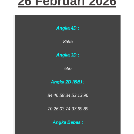
26 Februari 2026
Angka 4D :
8595
Angka 3D :
656
Angka 2D (BB) :
84 46 58 34 53 13 96
70 26 03 74 37 69 89
Angka Bebas :