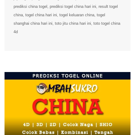
prediksi china togel
prediksi togel china hari ini
result togel
china
togel china hari ini
togel keluaran china
togel
shanghai china hari ini
toto jitu china hari ini
toto togel china
4d