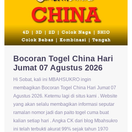
Bocoran Togel China Hari
Jumat 07 Agustus 2026
Hi Sobat, kali ini MBAHSUKRO ingin
membagikan Bocoran Togel China Hari Jumat 07
Agustus 2026. Ketemu lagi di situs kami . Website
yang akan selalu membagikan informasi seputar
ramalan nomor jadi dan paito togel cuma buat
kalian setiap hari . Angka CK dari blog Mbahsukro
ini telah terbukti akurat 99% sejak tahun 1970