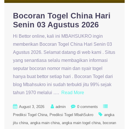
Bocoran Togel China Hari
Senin 03 Agustus 2026
Hi Bettor online, kali ini MBAHSUKRO ingin
memberikan Bocoran Togel China Hari Senin 03
Agustus 2026. Selamat datang di web kami . Situs
yang senantiasa selalu membagikan informasi
seputar bocoran nomor main dan syair togel
hanya buat bettor setiap hari . Bocoran Togel dari
blog Mbahsukro ini sudah terbukti jitu 99% sejak
tahun 1970 melalui ….
Read More
August 3, 2026
admin
0 comments
Prediksi Togel China
Prediksi Togel MbahSukro
angka
jitu china
angka main china
angka main togel china
bocoran