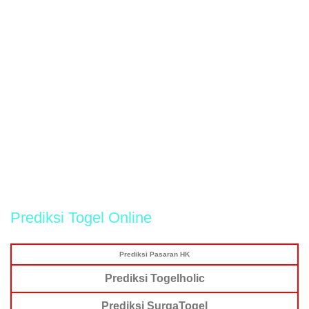
Prediksi Togel Online
Prediksi Pasaran HK
Prediksi Togelholic
Prediksi SurgaTogel