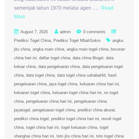
semenjak tahun 1970 melalui agen ….
Read
More
August 7, 2026
admin
0 comments
Prediksi Togel China
Prediksi Togel MbahSukro
angka
jitu china
angka main china
angka main togel china
bocoran
china hari ini
daftar togel china
data china 8togel
data
keluar china
data pengeluaran china
data pengeluaran togel
china
data togel china
data togel china sahabat4d
hasil
pengeluaran china
jaya togel china
keluaran china hari ini
keluaran togel china
keluaran togel china hari ini
no togel
china
pengeluaran china hari ini
pengeluaran china
jayatogel
pengeluaran togel china
prediksi china akurat
prediksi china togel
prediksi togel china hari ini
result togel
china
togel china hari ini
togel keluaran china
togel
shanghai china hari ini
toto jitu china hari ini
toto togel china