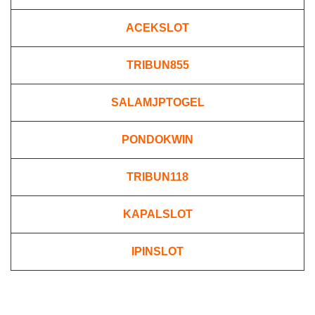
ACEKSLOT
TRIBUN855
SALAMJPTOGEL
PONDOKWIN
TRIBUN118
KAPALSLOT
IPINSLOT