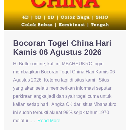
Bocoran Togel China Hari
Kamis 06 Agustus 2026
Hi Bettor online, kali ini MBAHSUKRO ingin
membagikan Bocoran Togel China Hari Kamis 06
Agustus 2026. Ketemu lagi di situs kami . Situs
yang akan selalu memberikan informasi seputar
perkiraan angka jadi dan syair togel cuma untuk
kalian setiap hari . Angka CK dari situs Mbahsukro
ini sudah terbukti akurat 99% sejak tahun 1970
melalui ….
Read More