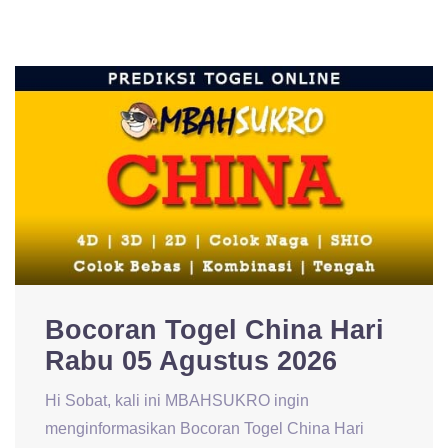
Bocoran Togel China Hari
Rabu 05 Agustus 2026
Hi Sobat, kali ini MBAHSUKRO ingin
menginformasikan Bocoran Togel China Hari