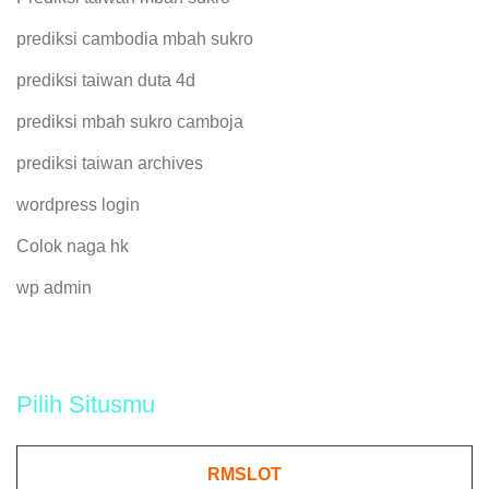
prediksi cambodia mbah sukro
prediksi taiwan duta 4d
prediksi mbah sukro camboja
prediksi taiwan archives
wordpress login
Colok naga hk
wp admin
Pilih Situsmu
RMSLOT