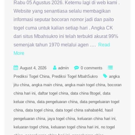
Rabu 05 Agustus 2026. Ketemu lagi di web kami .
Website yang senantiasa selalu membagikan
informasi seputar bocoran nomor jadi dan paito
togel cuma untuk kalian setiap hari . Angka CK
dari situs Mbahsukro ini telah terbukti akurat 99%
semenjak tahun 1970 melalui agen ….
Read
More
August 4, 2026
admin
0 comments
Prediksi Togel China
Prediksi Togel MbahSukro
angka
jitu china
angka main china
angka main togel china
bocoran
china hari ini
daftar togel china
data china 8togel
data
keluar china
data pengeluaran china
data pengeluaran togel
china
data togel china
data togel china sahabat4d
hasil
pengeluaran china
jaya togel china
keluaran china hari ini
keluaran togel china
keluaran togel china hari ini
no togel