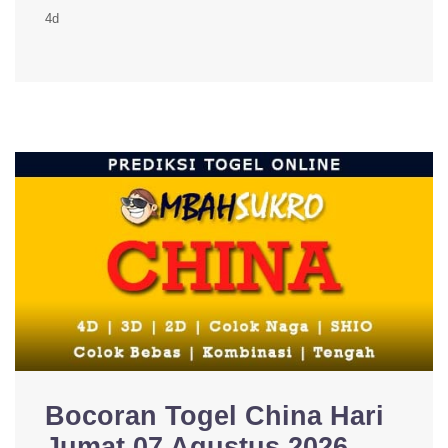
4d
Bocoran Togel China Hari
Jumat 07 Agustus 2026