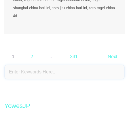
shanghai china hari ini
toto jitu china hari ini
toto togel china
4d
Posts
1
2
…
231
Next
pagination
YowesJP