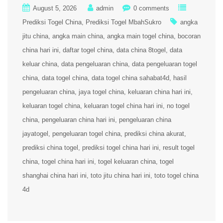
August 5, 2026
admin
0 comments
Prediksi Togel China
Prediksi Togel MbahSukro
angka
jitu china
angka main china
angka main togel china
bocoran
china hari ini
daftar togel china
data china 8togel
data
keluar china
data pengeluaran china
data pengeluaran togel
china
data togel china
data togel china sahabat4d
hasil
pengeluaran china
jaya togel china
keluaran china hari ini
keluaran togel china
keluaran togel china hari ini
no togel
china
pengeluaran china hari ini
pengeluaran china
jayatogel
pengeluaran togel china
prediksi china akurat
prediksi china togel
prediksi togel china hari ini
result togel
china
togel china hari ini
togel keluaran china
togel
shanghai china hari ini
toto jitu china hari ini
toto togel china
4d