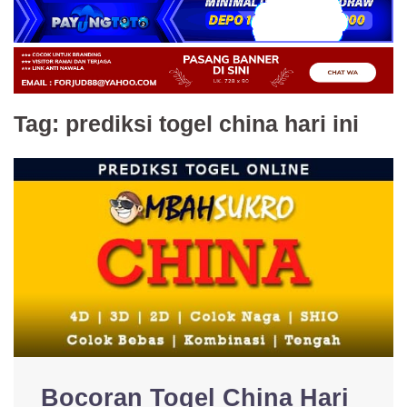
Tag:
prediksi togel china hari ini
Bocoran Togel China Hari