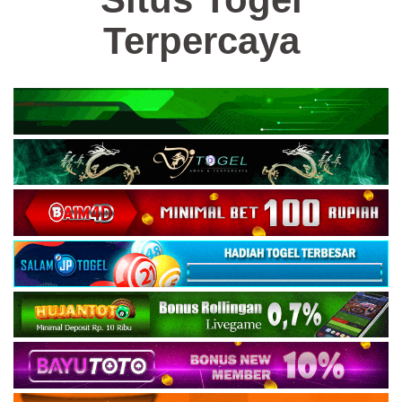
Terpercaya