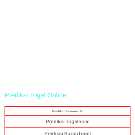
Prediksi Togel Online
Prediksi Pasaran HK
Prediksi Togelholic
Prediksi SurgaTogel