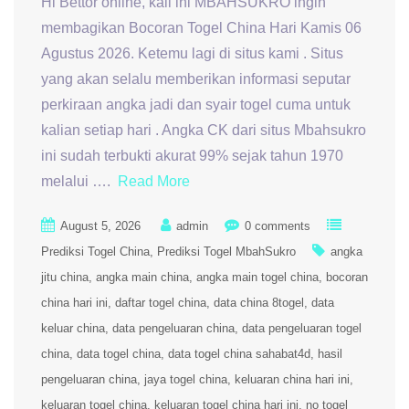
Hi Bettor online, kali ini MBAHSUKRO ingin
membagikan Bocoran Togel China Hari Kamis 06
Agustus 2026. Ketemu lagi di situs kami . Situs
yang akan selalu memberikan informasi seputar
perkiraan angka jadi dan syair togel cuma untuk
kalian setiap hari . Angka CK dari situs Mbahsukro
ini sudah terbukti akurat 99% sejak tahun 1970
melalui ….
Read More
August 5, 2026
admin
0 comments
Prediksi Togel China
Prediksi Togel MbahSukro
angka
jitu china
angka main china
angka main togel china
bocoran
china hari ini
daftar togel china
data china 8togel
data
keluar china
data pengeluaran china
data pengeluaran togel
china
data togel china
data togel china sahabat4d
hasil
pengeluaran china
jaya togel china
keluaran china hari ini
keluaran togel china
keluaran togel china hari ini
no togel