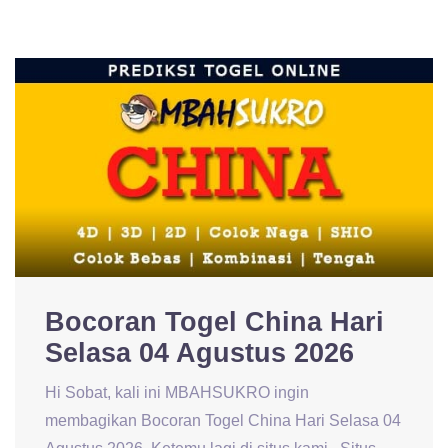
Bocoran Togel China Hari
Selasa 04 Agustus 2026
Hi Sobat, kali ini MBAHSUKRO ingin
membagikan Bocoran Togel China Hari Selasa 04