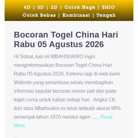
Bocoran Togel China Hari
Rabu 05 Agustus 2026
Hi Sobat, kali ini MBAHSUKRO ingin
menginformasikan Bocoran Togel China Hari
Rabu 05 Agustus 2026. Ketemu lagi di web kami .
Website yang senantiasa selalu membagikan
informasi seputar bocoran nomor jadi dan paito
togel cuma untuk kalian setiap hari . Angka CK
dari situs Mbahsukro ini telah terbukti akurat 99%
semenjak tahun 1970 melalui agen ….
Read
More