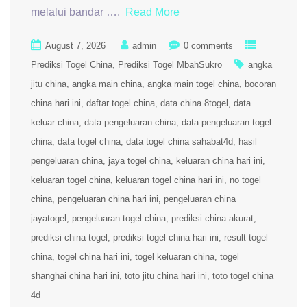
melalui bandar ….
Read More
August 7, 2026
admin
0 comments
Prediksi Togel China
Prediksi Togel MbahSukro
angka
jitu china
angka main china
angka main togel china
bocoran
china hari ini
daftar togel china
data china 8togel
data
keluar china
data pengeluaran china
data pengeluaran togel
china
data togel china
data togel china sahabat4d
hasil
pengeluaran china
jaya togel china
keluaran china hari ini
keluaran togel china
keluaran togel china hari ini
no togel
china
pengeluaran china hari ini
pengeluaran china
jayatogel
pengeluaran togel china
prediksi china akurat
prediksi china togel
prediksi togel china hari ini
result togel
china
togel china hari ini
togel keluaran china
togel
shanghai china hari ini
toto jitu china hari ini
toto togel china
4d