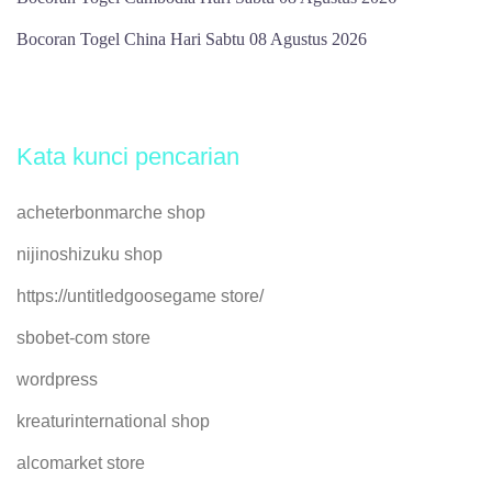
Bocoran Togel China Hari Sabtu 08 Agustus 2026
Kata kunci pencarian
acheterbonmarche shop
nijinoshizuku shop
https://untitledgoosegame store/
sbobet-com store
wordpress
kreaturinternational shop
alcomarket store