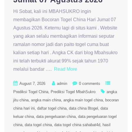
Hi Sobat, kali ini MBAHSUKRO ingin
membagikan Bocoran Togel China Hari Jumat 07
Agustus 2026. Ketemu lagi di situs kami . Website
yang akan selalu membagikan informasi seputar
ramalan nomor jadi dan paito togel cuma buat
kalian setiap hari . Angka CK dari blog Mbahsukro
ini telah terbukti akurat 99% sejak tahun 1970
melalui bandar ….
Read More
August 7, 2026
admin
0 comments
Prediksi Togel China
Prediksi Togel MbahSukro
angka
jitu china
angka main china
angka main togel china
bocoran
china hari ini
daftar togel china
data china 8togel
data
keluar china
data pengeluaran china
data pengeluaran togel
china
data togel china
data togel china sahabat4d
hasil