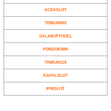
ACEKSLOT
TRIBUN855
SALAMJPTOGEL
PONDOKWIN
TRIBUN118
KAPALSLOT
IPINSLOT