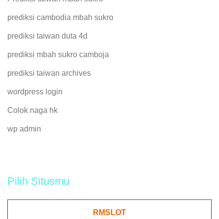
prediksi cambodia mbah sukro
prediksi taiwan duta 4d
prediksi mbah sukro camboja
prediksi taiwan archives
wordpress login
Colok naga hk
wp admin
Pilih Situsmu
RMSLOT