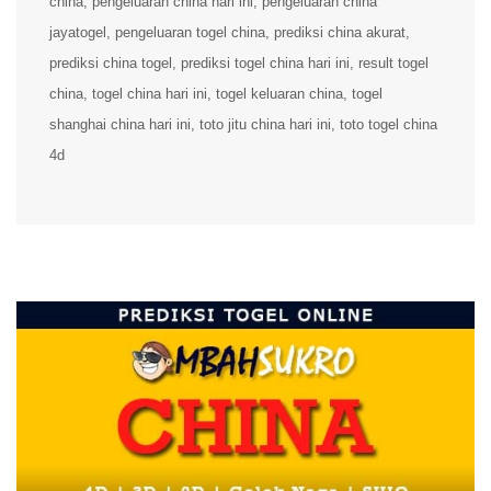
china
pengeluaran china hari ini
pengeluaran china
jayatogel
pengeluaran togel china
prediksi china akurat
prediksi china togel
prediksi togel china hari ini
result togel
china
togel china hari ini
togel keluaran china
togel
shanghai china hari ini
toto jitu china hari ini
toto togel china
4d