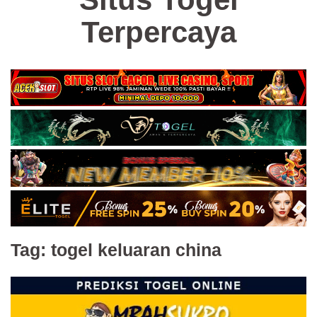
Terpercaya
Tag:
togel keluaran china