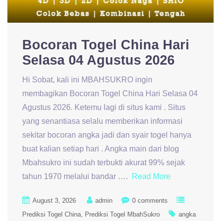
Bocoran Togel China Hari
Selasa 04 Agustus 2026
Hi Sobat, kali ini MBAHSUKRO ingin
membagikan Bocoran Togel China Hari Selasa 04
Agustus 2026. Ketemu lagi di situs kami . Situs
yang senantiasa selalu memberikan informasi
sekitar bocoran angka jadi dan syair togel hanya
buat kalian setiap hari . Angka main dari blog
Mbahsukro ini sudah terbukti akurat 99% sejak
tahun 1970 melalui bandar ….
Read More
August 3, 2026
admin
0 comments
Prediksi Togel China
Prediksi Togel MbahSukro
angka