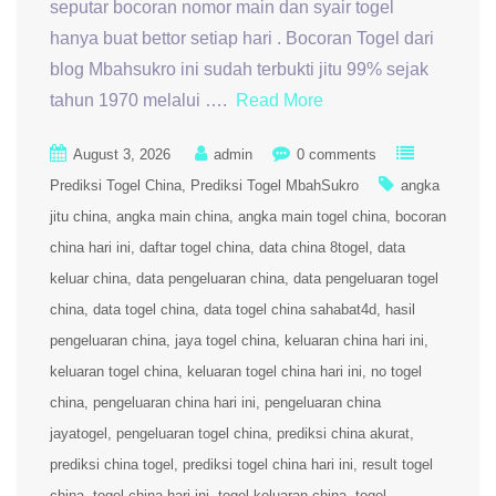
seputar bocoran nomor main dan syair togel
hanya buat bettor setiap hari . Bocoran Togel dari
blog Mbahsukro ini sudah terbukti jitu 99% sejak
tahun 1970 melalui ….
Read More
August 3, 2026
admin
0 comments
Prediksi Togel China
Prediksi Togel MbahSukro
angka
jitu china
angka main china
angka main togel china
bocoran
china hari ini
daftar togel china
data china 8togel
data
keluar china
data pengeluaran china
data pengeluaran togel
china
data togel china
data togel china sahabat4d
hasil
pengeluaran china
jaya togel china
keluaran china hari ini
keluaran togel china
keluaran togel china hari ini
no togel
china
pengeluaran china hari ini
pengeluaran china
jayatogel
pengeluaran togel china
prediksi china akurat
prediksi china togel
prediksi togel china hari ini
result togel
china
togel china hari ini
togel keluaran china
togel