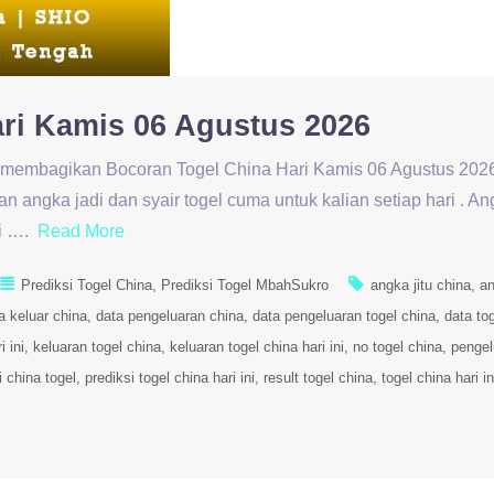
ri Kamis 06 Agustus 2026
 membagikan Bocoran Togel China Hari Kamis 06 Agustus 2026. 
n angka jadi dan syair togel cuma untuk kalian setiap hari . A
ui ….
Read More
Prediksi Togel China
Prediksi Togel MbahSukro
angka jitu china
an
a keluar china
data pengeluaran china
data pengeluaran togel china
data to
i ini
keluaran togel china
keluaran togel china hari ini
no togel china
pengel
i china togel
prediksi togel china hari ini
result togel china
togel china hari in