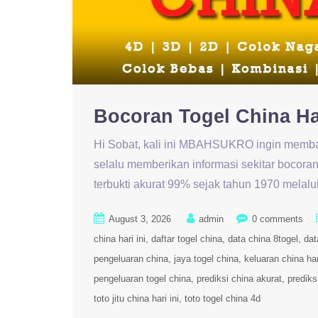
Bocoran Togel China Ha
Hi Sobat, kali ini MBAHSUKRO ingin membagi
selalu memberikan informasi sekitar bocoran 
terbukti akurat 99% sejak tahun 1970 melal
August 3, 2026
admin
0 comments
china hari ini
daftar togel china
data china 8togel
dat
pengeluaran china
jaya togel china
keluaran china har
pengeluaran togel china
prediksi china akurat
prediks
toto jitu china hari ini
toto togel china 4d