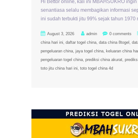
Hi Bettor online, kali ini MBAHSUKRO ingin
senantiasa selalu membagikan informasi sepu
ini sudah terbukti jitu 99% sejak tahun 197
August 3, 2026
admin
0 comments
china hari ini
daftar togel china
data china 8togel
dat
pengeluaran china
jaya togel china
keluaran china har
pengeluaran togel china
prediksi china akurat
prediks
toto jitu china hari ini
toto togel china 4d