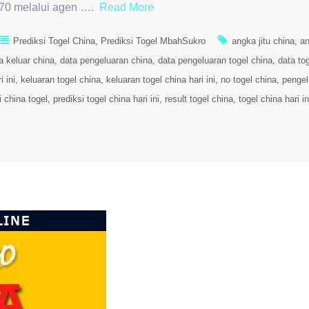
1970 melalui agen ….
Read More
Prediksi Togel China
Prediksi Togel MbahSukro
angka jitu china
an
a keluar china
data pengeluaran china
data pengeluaran togel china
data to
i ini
keluaran togel china
keluaran togel china hari ini
no togel china
pengel
i china togel
prediksi togel china hari ini
result togel china
togel china hari in