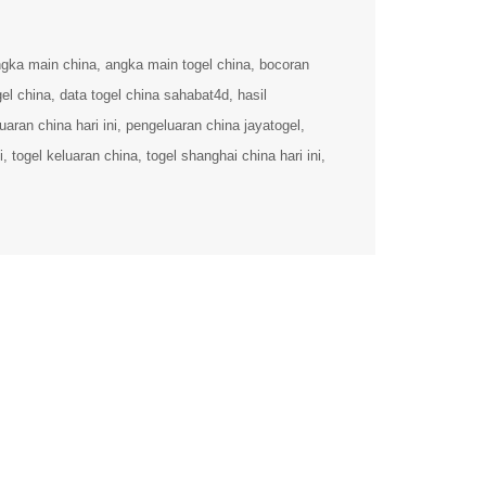
gka main china
angka main togel china
bocoran
gel china
data togel china sahabat4d
hasil
uaran china hari ini
pengeluaran china jayatogel
i
togel keluaran china
togel shanghai china hari ini