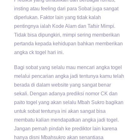
insting atau feeling dari para Sobat juga sangat
diperlukan. Faktor lain yang tidak kalah
pentingnya ialah Kode Alam dan Tafsir Mimpi.
Tidak bisa dipungkiri, mimpi sering memberikan
pertanda kepada kehidupan bahkan memberikan
angka ck togel hari ini.
Bagi sobat yang selalu mau mencari angka togel
melalui pencarian angka jadi tentunya kamu telah
berada di dalam website yang sangat benar
sekali. Dengan adanya prediksi nomor CK dan
paito togel yang akan selalu Mbah Sukro bagikan
untuk sobat tentunya ini akan sangat bisa
membatu kalian mendapatkan angka jadi togel.
Jangan pernah pindah ke prediktor lain karena
hanya disni Mbahsukro akan senantiasa