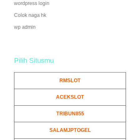
wordpress login
Colok naga hk
wp admin
Pilih Situsmu
RMSLOT
ACEKSLOT
TRIBUN855
SALAMJPTOGEL