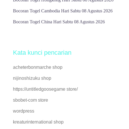
Bocoran Togel Cambodia Hari Sabtu 08 Agustus 2026
Bocoran Togel China Hari Sabtu 08 Agustus 2026
Kata kunci pencarian
acheterbonmarche shop
nijinoshizuku shop
https://untitledgoosegame store/
sbobet-com store
wordpress
kreaturinternational shop