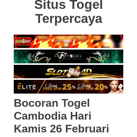
Situs Togel
Terpercaya
Bocoran Togel
Cambodia Hari
Kamis 26 Februari