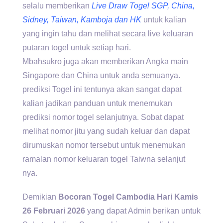
selalu memberikan
Live Draw Togel SGP, China,
Sidney, Taiwan, Kamboja dan HK
untuk kalian
yang ingin tahu dan melihat secara live keluaran
putaran togel untuk setiap hari.
Mbahsukro juga akan memberikan Angka main
Singapore dan China untuk anda semuanya.
prediksi Togel ini tentunya akan sangat dapat
kalian jadikan panduan untuk menemukan
prediksi nomor togel selanjutnya. Sobat dapat
melihat nomor jitu yang sudah keluar dan dapat
dirumuskan nomor tersebut untuk menemukan
ramalan nomor keluaran togel Taiwna selanjut
nya.
Demikian
Bocoran Togel Cambodia Hari Kamis
26 Februari 2026
yang dapat Admin berikan untuk