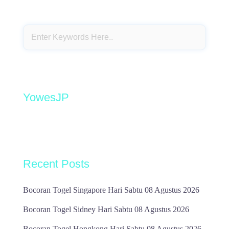
YowesJP
Recent Posts
Bocoran Togel Singapore Hari Sabtu 08 Agustus 2026
Bocoran Togel Sidney Hari Sabtu 08 Agustus 2026
Bocoran Togel Hongkong Hari Sabtu 08 Agustus 2026