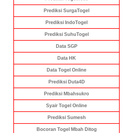
Prediksi SurgaTogel
Prediksi IndoTogel
Prediksi SuhuTogel
Data SGP
Data HK
Data Togel Online
Prediksi Duta4D
Prediksi Mbahsukro
Syair Togel Online
Prediksi Sumesh
Bocoran Togel Mbah Ditog