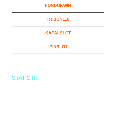
PONDOKWIN
TRIBUN118
KAPALSLOT
IPINSLOT
STATISTIK