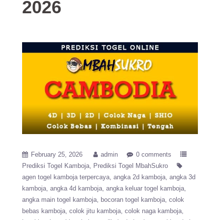
2026
February 25, 2026
admin
0 comments
Prediksi Togel Kamboja
Prediksi Togel MbahSukro
agen togel kamboja terpercaya
angka 2d kamboja
angka 3d
kamboja
angka 4d kamboja
angka keluar togel kamboja
angka main togel kamboja
bocoran togel kamboja
colok
bebas kamboja
colok jitu kamboja
colok naga kamboja