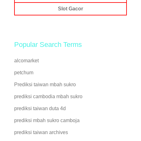
Slot Gacor
Popular Search Terms
alcomarket
petchum
Prediksi taiwan mbah sukro
prediksi cambodia mbah sukro
prediksi taiwan duta 4d
prediksi mbah sukro camboja
prediksi taiwan archives