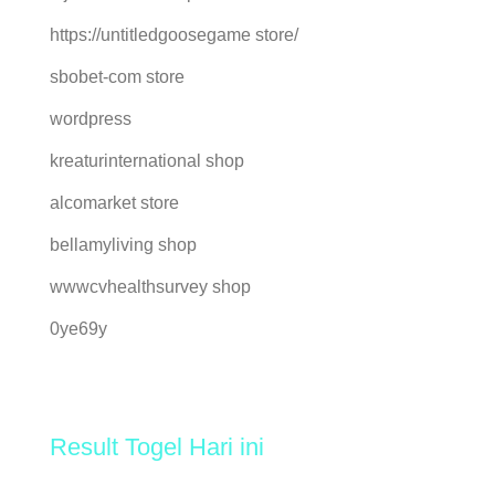
https://untitledgoosegame store/
sbobet-com store
wordpress
kreaturinternational shop
alcomarket store
bellamyliving shop
wwwcvhealthsurvey shop
0ye69y
Result Togel Hari ini