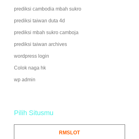
prediksi cambodia mbah sukro
prediksi taiwan duta 4d
prediksi mbah sukro camboja
prediksi taiwan archives
wordpress login
Colok naga hk
wp admin
Pilih Situsmu
RMSLOT