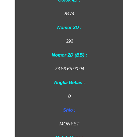
8474
Nomor 3D :
392
Nomor 2D (BB) :
73 86 65 90 94
Angka Bebas :
0
Shio :
MONYET