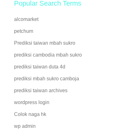
Popular Search Terms
alcomarket
petchum
Prediksi taiwan mbah sukro
prediksi cambodia mbah sukro
prediksi taiwan duta 4d
prediksi mbah sukro camboja
prediksi taiwan archives
wordpress login
Colok naga hk
wp admin