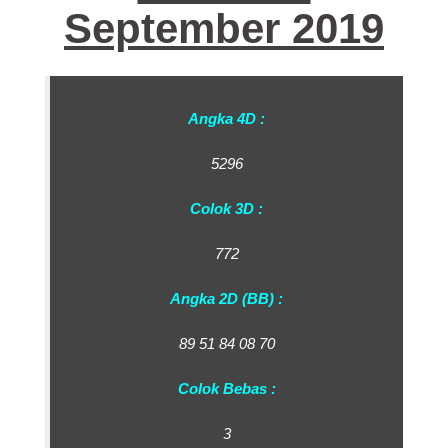
September 2019
Angka 4D :
5296
Colok 3D :
772
Angka 2D (BB) :
89 51 84 08 70
Colok Bebas :
3