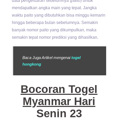
data pengeluaran sebelumnya (
paito
) untuk
mendapatkan angka main yang tepat. Jangka
waktu paito yang dibutuhkan bisa minggu kemarin
hingga beberapa bulan sebelumnya. Semakin
banyak nomor paito yang dikumpulkan, maka
semakin tepat nomor prediksi yang dihasilkan.
Baca Juga Artikel mengenai
togel
hongkong
Bocoran Togel
Myanmar Hari
Senin 23