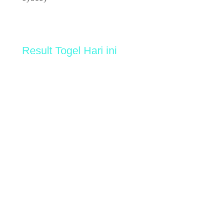
Result Togel Hari ini