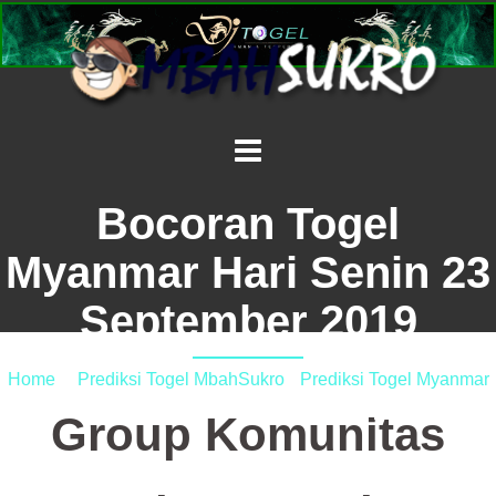
Bocoran Togel
Myanmar Hari Senin 23
September 2019
Home
/
Prediksi Togel MbahSukro
•
Prediksi Togel Myanmar
/ Bocoran Togel Myanmar Hari Senin 23 September 2019
Group Komunitas