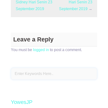
Sidney Hari Senin 23
Hari Senin 23
September 2019
September 2019
→
Leave a Reply
You must be
logged in
to post a comment.
YowesJP