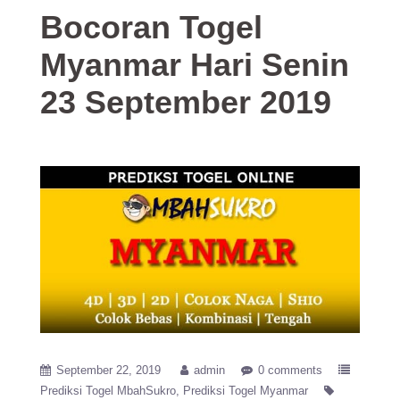
Bocoran Togel
Myanmar Hari Senin
23 September 2019
September 22, 2019
admin
0 comments
Prediksi Togel MbahSukro
Prediksi Togel Myanmar