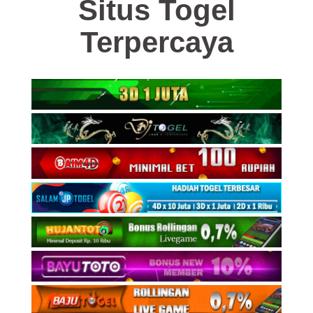
Situs Togel
Terpercaya