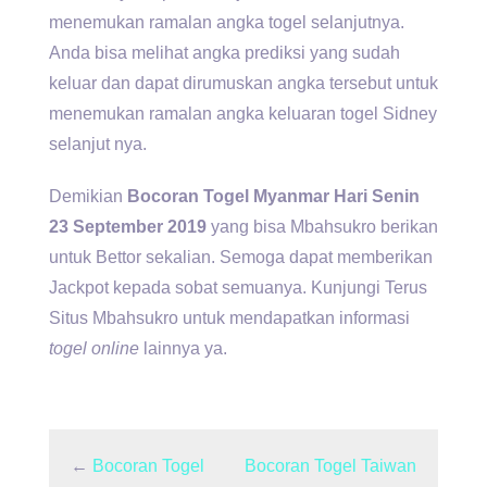
menemukan ramalan angka togel selanjutnya.
Anda bisa melihat angka prediksi yang sudah
keluar dan dapat dirumuskan angka tersebut untuk
menemukan ramalan angka keluaran togel Sidney
selanjut nya.
Demikian
Bocoran Togel Myanmar Hari Senin
23 September 2019
yang bisa Mbahsukro berikan
untuk Bettor sekalian. Semoga dapat memberikan
Jackpot kepada sobat semuanya. Kunjungi Terus
Situs Mbahsukro untuk mendapatkan informasi
togel online
lainnya ya.
←
Bocoran Togel
Bocoran Togel Taiwan