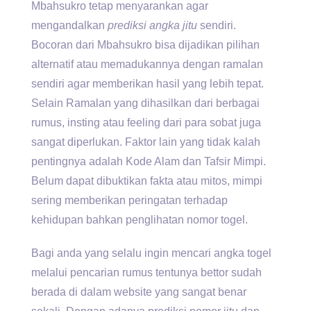
Mbahsukro tetap menyarankan agar
mengandalkan
prediksi angka jitu
sendiri.
Bocoran dari Mbahsukro bisa dijadikan pilihan
alternatif atau memadukannya dengan ramalan
sendiri agar memberikan hasil yang lebih tepat.
Selain Ramalan yang dihasilkan dari berbagai
rumus, insting atau feeling dari para sobat juga
sangat diperlukan. Faktor lain yang tidak kalah
pentingnya adalah Kode Alam dan Tafsir Mimpi.
Belum dapat dibuktikan fakta atau mitos, mimpi
sering memberikan peringatan terhadap
kehidupan bahkan penglihatan nomor togel.
Bagi anda yang selalu ingin mencari angka togel
melalui pencarian rumus tentunya bettor sudah
berada di dalam website yang sangat benar