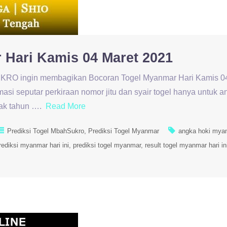
Hari Kamis 04 Maret 2021
HSUKRO ingin membagikan Bocoran Togel Myanmar Hari Kamis 04 
i seputar perkiraan nomor jitu dan syair togel hanya untuk and
jak tahun ….
Read More
Prediksi Togel MbahSukro
Prediksi Togel Myanmar
angka hoki mya
rediksi myanmar hari ini
prediksi togel myanmar
result togel myanmar hari in