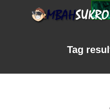
Tag resul