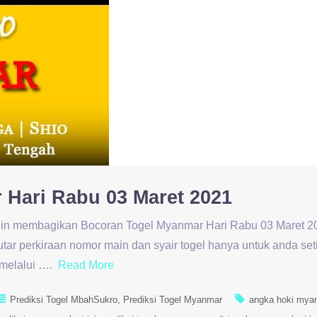
Hari Rabu 03 Maret 2021
gin membagikan Bocoran Togel Myanmar Hari Rabu 03 Maret 2021
ar perkiraan nomor main dan syair togel hanya untuk anda setia
 melalui ….
Read More
Prediksi Togel MbahSukro
Prediksi Togel Myanmar
angka hoki mya