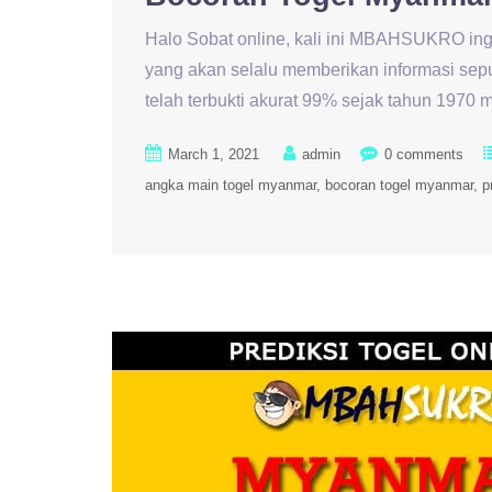
Halo Sobat online, kali ini MBAHSUKRO ing
yang akan selalu memberikan informasi seput
telah terbukti akurat 99% sejak tahun 1970 
March 1, 2021
admin
0 comments
angka main togel myanmar
bocoran togel myanmar
p