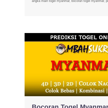
angka main togel myanmar
bocoran togel myanmar
p
Bocoran Togel Myanmar 