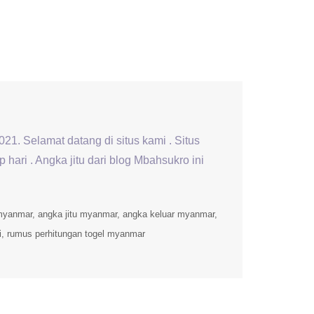
1. Selamat datang di situs kami . Situs
hari . Angka jitu dari blog Mbahsukro ini
myanmar
angka jitu myanmar
angka keluar myanmar
i
rumus perhitungan togel myanmar