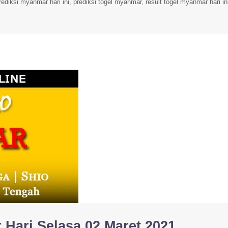
rediksi myanmar hari ini
prediksi togel myanmar
result togel myanmar hari in
Hari Selasa 02 Maret 2021