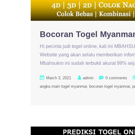
Bocoran Togel Myanmar 
Hi pecinta judi togel online, kali ini MBA
Website yang akan selalu memberikan informas
Mbahsukro ini sudah terbukti akurat 99% se
March 3, 2021
admin
0 comments
angka main togel myanmar
bocoran togel myanmar
p