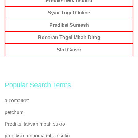
Prediksi Mbahsukro
Syair Togel Online
Prediksi Sumesh
Bocoran Togel Mbah Ditog
Slot Gacor
Popular Search Terms
alcomarket
petchum
Prediksi taiwan mbah sukro
prediksi cambodia mbah sukro