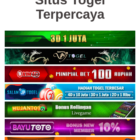
Terpercaya