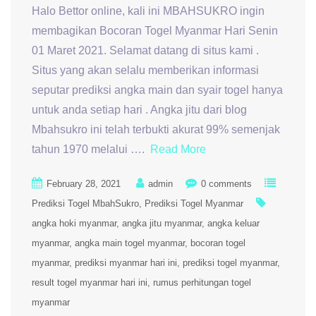
Halo Bettor online, kali ini MBAHSUKRO ingin
membagikan Bocoran Togel Myanmar Hari Senin
01 Maret 2021. Selamat datang di situs kami .
Situs yang akan selalu memberikan informasi
seputar prediksi angka main dan syair togel hanya
untuk anda setiap hari . Angka jitu dari blog
Mbahsukro ini telah terbukti akurat 99% semenjak
tahun 1970 melalui ….
Read More
February 28, 2021
admin
0 comments
Prediksi Togel MbahSukro
Prediksi Togel Myanmar
angka hoki myanmar
angka jitu myanmar
angka keluar
myanmar
angka main togel myanmar
bocoran togel
myanmar
prediksi myanmar hari ini
prediksi togel myanmar
result togel myanmar hari ini
rumus perhitungan togel
myanmar