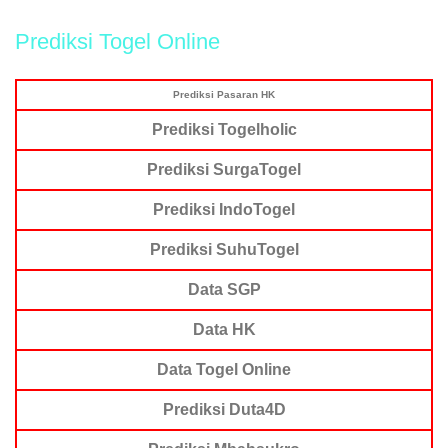
Prediksi Togel Online
Prediksi Pasaran HK
Prediksi Togelholic
Prediksi SurgaTogel
Prediksi IndoTogel
Prediksi SuhuTogel
Data SGP
Data HK
Data Togel Online
Prediksi Duta4D