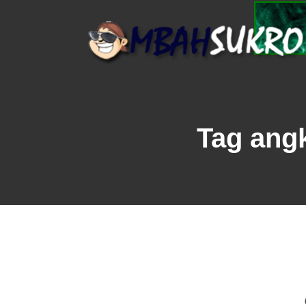
Tag ang