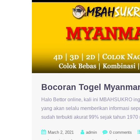
Bocoran Togel Myanmar 
Halo Bettor online, kali ini MBAHSUKRO in
yang akan selalu memberikan informasi seput
sudah terbukti akurat 99% sejak tahun 1970
March 2, 2021
admin
0 comments