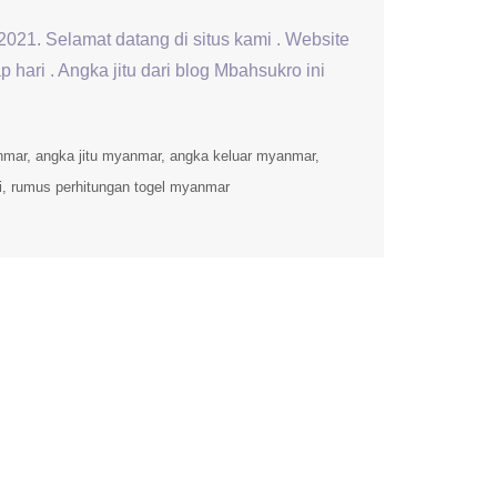
21. Selamat datang di situs kami . Website
hari . Angka jitu dari blog Mbahsukro ini
nmar
angka jitu myanmar
angka keluar myanmar
i
rumus perhitungan togel myanmar