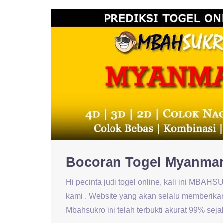
Bocoran Togel Myanmar 
Hi pecinta judi togel online, kali ini MB
kami . Website yang akan selalu memberikan 
Mbahsukro ini telah terbukti akurat 99% se