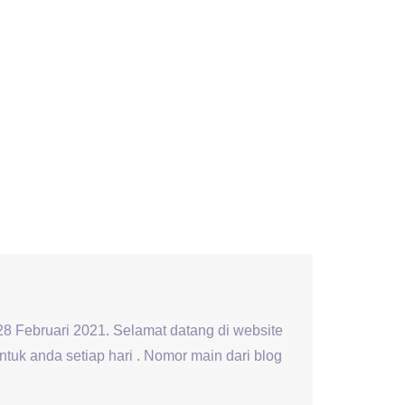
8 Februari 2021. Selamat datang di website
tuk anda setiap hari . Nomor main dari blog