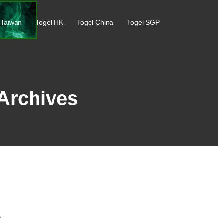
 Taiwan
Togel HK
Togel China
Togel SGP
Archives
a