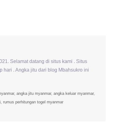
1. Selamat datang di situs kami . Situs
hari . Angka jitu dari blog Mbahsukro ini
myanmar
angka jitu myanmar
angka keluar myanmar
i
rumus perhitungan togel myanmar