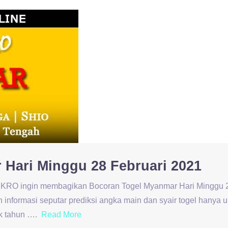
Hari Minggu 28 Februari 2021
AHSUKRO ingin membagikan Bocoran Togel Myanmar Hari Minggu 2
informasi seputar prediksi angka main dan syair togel hanya un
jak tahun ….
Read More