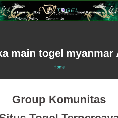
Home
Blog
Togel Sidney
Togel Kamboja
Togel
Privacy Policy
Contact Us
ka main togel myanmar 
Home
Group Komunitas
Situs Togel Terpercay