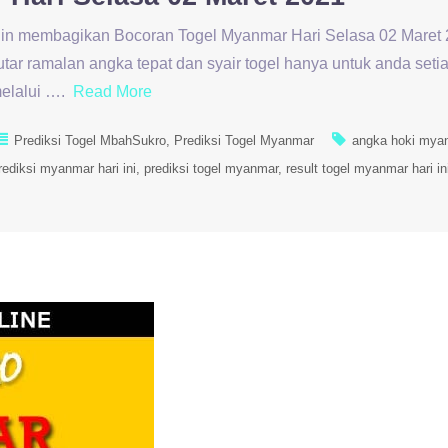
in membagikan Bocoran Togel Myanmar Hari Selasa 02 Maret 20
ar ramalan angka tepat dan syair togel hanya untuk anda setiap 
melalui ….
Read More
Prediksi Togel MbahSukro
Prediksi Togel Myanmar
angka hoki mya
rediksi myanmar hari ini
prediksi togel myanmar
result togel myanmar hari in