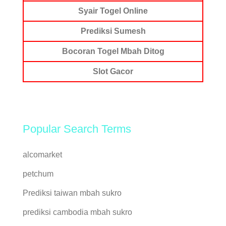
Syair Togel Online
Prediksi Sumesh
Bocoran Togel Mbah Ditog
Slot Gacor
Popular Search Terms
alcomarket
petchum
Prediksi taiwan mbah sukro
prediksi cambodia mbah sukro