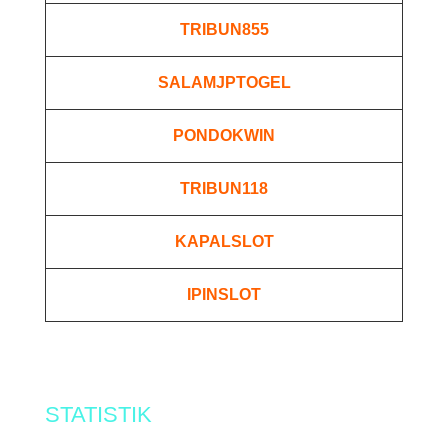
TRIBUN855
SALAMJPTOGEL
PONDOKWIN
TRIBUN118
KAPALSLOT
IPINSLOT
STATISTIK