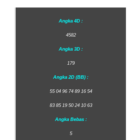
Angka 4D :
4582
Angka 3D :
179
Angka 2D (BB) :
55 04 96 74 89 16 54
83 85 19 50 24 10 63
Angka Bebas :
5