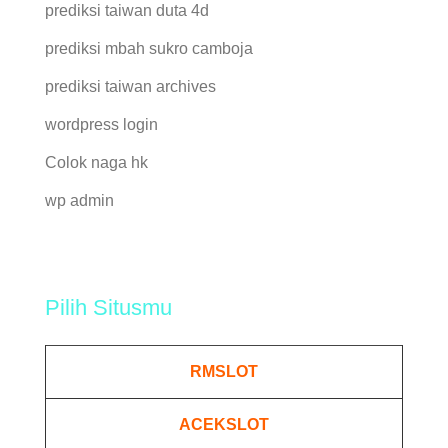
prediksi taiwan duta 4d
prediksi mbah sukro camboja
prediksi taiwan archives
wordpress login
Colok naga hk
wp admin
Pilih Situsmu
RMSLOT
ACEKSLOT