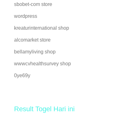
sbobet-com store
wordpress
kreaturinternational shop
alcomarket store
bellamyliving shop
wwwcvhealthsurvey shop
0ye69y
Result Togel Hari ini