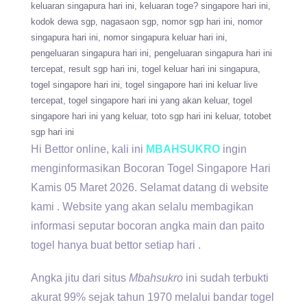
keluaran singapura hari ini
keluaran toge? singapore hari ini
kodok dewa sgp
nagasaon sgp
nomor sgp hari ini
nomor
singapura hari ini
nomor singapura keluar hari ini
pengeluaran singapura hari ini
pengeluaran singapura hari ini
tercepat
result sgp hari ini
togel keluar hari ini singapura
togel singapore hari ini
togel singapore hari ini keluar live
tercepat
togel singapore hari ini yang akan keluar
togel
singapore hari ini yang keluar
toto sgp hari ini keluar
totobet
sgp hari ini
Hi Bettor online, kali ini
MBAHSUKRO
ingin
menginformasikan Bocoran Togel Singapore Hari
Kamis 05 Maret 2026. Selamat datang di website
kami . Website yang akan selalu membagikan
informasi seputar bocoran angka main dan paito
togel hanya buat bettor setiap hari .
Angka jitu dari situs
Mbahsukro
ini sudah terbukti
akurat 99% sejak tahun 1970 melalui bandar togel