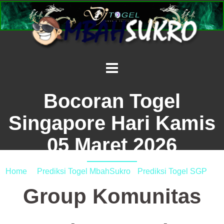
Bocoran Togel
Singapore Hari Kamis
05 Maret 2026
Home
/
Prediksi Togel MbahSukro
•
Prediksi Togel SGP
/
Bocoran Togel Singapore Hari Kamis 05 Maret 2026
Group Komunitas