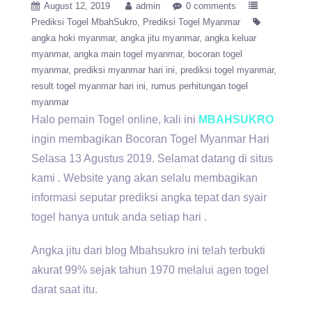
August 12, 2019
admin
0 comments
Prediksi Togel MbahSukro
Prediksi Togel Myanmar
angka hoki myanmar
angka jitu myanmar
angka keluar
myanmar
angka main togel myanmar
bocoran togel
myanmar
prediksi myanmar hari ini
prediksi togel myanmar
result togel myanmar hari ini
rumus perhitungan togel
myanmar
Halo pemain Togel online, kali ini
MBAHSUKRO
ingin membagikan Bocoran Togel Myanmar Hari
Selasa 13 Agustus 2019. Selamat datang di situs
kami . Website yang akan selalu membagikan
informasi seputar prediksi angka tepat dan syair
togel hanya untuk anda setiap hari .
Angka jitu dari blog Mbahsukro ini telah terbukti
akurat 99% sejak tahun 1970 melalui agen togel
darat saat itu.