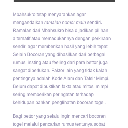
Mbahsukro tetap menyarankan agar
mengandalkan
ramalan nomor main
sendiri.
Ramalan dari Mbahsukro bisa dijadikan pilihan
alternatif atau memadukannya dengan perkiraan
sendiri agar memberikan hasil yang lebih tepat.
Selain Bocoran yang dihasilkan dari berbagai
rumus, insting atau feeling dari para bettor juga
sangat diperlukan. Faktor lain yang tidak kalah
pentingnya adalah Kode Alam dan Tafsir Mimpi.
Belum dapat dibuktikan fakta atau mitos, mimpi
sering memberikan peringatan terhadap
kehidupan bahkan penglihatan bocoran togel.
Bagi bettor yang selalu ingin mencari bocoran
togel melalui pencarian rumus tentunya sobat