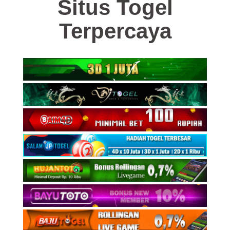
Situs Togel
Terpercaya