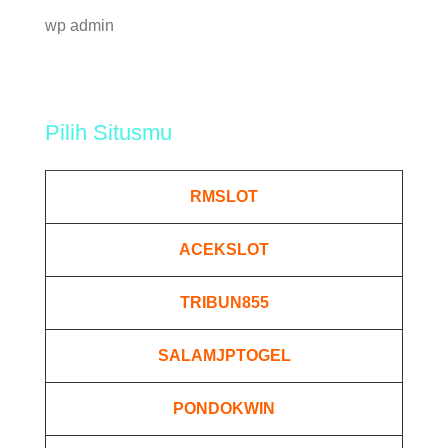
wp admin
Pilih Situsmu
RMSLOT
ACEKSLOT
TRIBUN855
SALAMJPTOGEL
PONDOKWIN