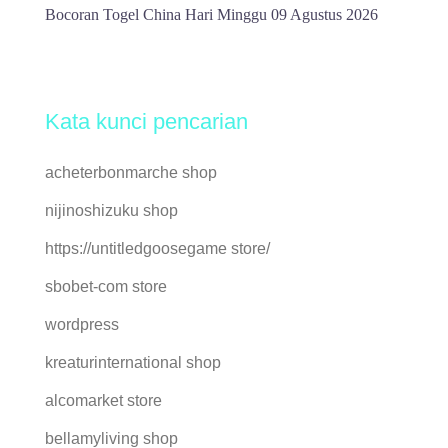
Bocoran Togel China Hari Minggu 09 Agustus 2026
Kata kunci pencarian
acheterbonmarche shop
nijinoshizuku shop
https://untitledgoosegame store/
sbobet-com store
wordpress
kreaturinternational shop
alcomarket store
bellamyliving shop