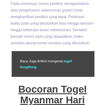
Pada umumnya, rumus prediksi mengandalkan
data pengeluaran sebelumnya (
paito
) untuk
menghasilkan prediksi yang tepat. Perkiraan
waktu paito yang dibutuhkan bisa minggu kemarin
hingga beberapa bulan sebelumnya. Semakin
banyak nomor paito yang didapatkan, maka
semakin akurat nomor ramalan yang dihasilkan.
Baca Juga Artikel mengenai
togel
hongkong
Bocoran Togel
Myanmar Hari